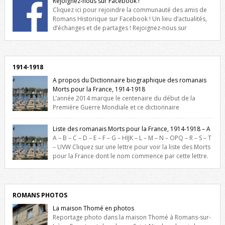
Rejoignez-nous sur Facebook !
Cliquez ici pour rejoindre la communauté des amis de
Romans Historique sur Facebook ! Un lieu d’actualités,
d’échanges et de partages ! Rejoignez-nous sur
Facebook, cliquez ici !
1914-1918
A propos du Dictionnaire biographique des romanais
Morts pour la France, 1914-1918
L’année 2014 marque le centenaire du début de la
Première Guerre Mondiale et ce dictionnaire
biographique veut rendre hommage aux romanais Morts pour la
France durant ce conflit. La base de cette recherche historique est
Liste des romanais Morts pour la France, 1914-1918 – A
constituée des noms gravés sur les plaques commémoratives de
A – B – C – D – E – F – G – HIJK – L – M – N – OPQ – R – S – T
l’Hôtel de Ville, du lycée du Dauphiné et du lycée Triboulet, […]
– UVW Cliquez sur une lettre pour voir la liste des Morts
pour la France dont le nom commence par cette lettre.
Liste des romanais […]
ROMANS PHOTOS
La maison Thomé en photos
Reportage photo dans la maison Thomé à Romans-sur-