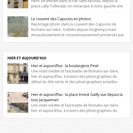
Isère. En entrant dans la rue Saint-Nicolas, depuis la
place Lally-Tollendal, on remarque à notre gauche une
maison construite au XVIè siècle. Les deux façades sont ornées de
fenêtres jumelles à meneaux. Entre ces deux étages, on peut voir une
Le couvent des Capucins en photos
niche qui contient une statue de la Vierge. […]
Reportage photo dans le couvent des Capucins de
Romans-sur-Isère. Oubliés depuis longtemps mais
miraculeusement et consciencieusement préservés par
les propriétaires des lieux, des vestiges du couvent des Capucins de
Romans-sur-Isère s’offrent à nouveau à notre vue. Cliquez ici pour lire
l’histoire de la redécouverte de vestiges du couvent des Capucins !
Petit retour sur l’histoire […]
HIER ET AUJOURD'HUI
Hier et aujourd’hui : la boulangerie Pinet
Une visite inédite et fascinante de Romans-sur-Isère,
hier et aujourd’hui, à travers des photographies du
début du XXè siècle et des photographies actuelles
prises exactement dans le même cadre ! A l’angle de la place Jean
Jaurès et de l’avenue Victor Hugo (à côté d’Intermarché), à Romans. La
Hier et aujourd’hui : la place Ernest Gailly vue depuis la
boulangerie Jules Pinet est inscrite dans le […]
tour Jacquemart
Une visite inédite et fascinante de Romans-sur-Isère,
hier et aujourd’hui, à travers des photographies du
début du XXè siècle et des photographies actuelles prises exactement
dans le même cadre ! Ma photo date de 2009 donc ça a un peu
changé depuis. Cliquez sur l’image pour l’agrandir