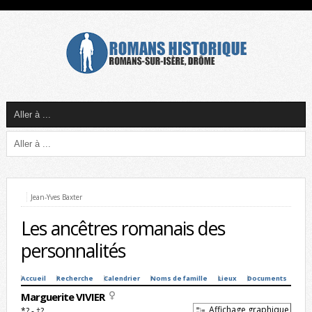
Jean-Yves Baxter
Les ancêtres romanais des
personnalités
Accueil
Recherche
Calendrier
Noms de famille
Lieux
Documents
Marguerite VIVIER
Affichage graphique
*? - †?