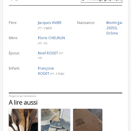
Père:
Jacques VIVIER
Naissance:
Montrigaud,
26350,
(*? - †1657)
Drôme
Mère:
Florie CHEURLIN
(*? - †?)
Époux:
Noël RODET
(*? -
†?)
Enfant:
Françoise
RODET
(*? - †1741)
Propulsé par
Genealone
A lire aussi