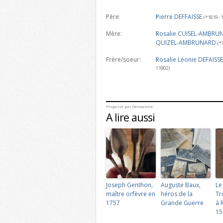
Père:
Pierre DEFFAISSE
(*1819 - 
Mère:
Rosalie CUISEL-AMBR
QUIZEL-AMBRUNARD
(*
Frère/soeur:
Rosalie Léonie DEFAISSE
†1902)
Propulsé par
Genealone
A lire aussi
Joseph Genthon,
Auguste Baux,
Le
maître orfèvre en
héros de la
Tr
1757
Grande Guerre
à 
15