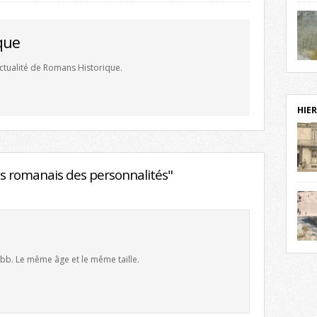
notr
sièc
fenê
que
étag
statu
'actualité de Romans Historique.
Isèr
mira
prés
vest
HIER
sur-I
Cliqu
redé
Capuc
s romanais des personnalités"
aujo
débu
actu
cadre
l’ave
Roman
Roman
dans 
 bb. Le même âge et le même taille.
des 
des 
exac
date
Cliqu