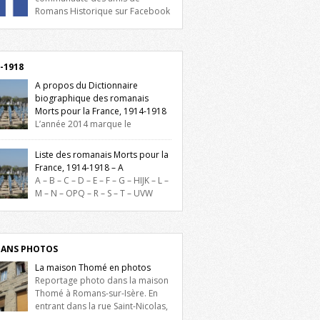
Romans Historique sur Facebook
lieu d’actualités, d’échanges et de partages
oignez-nous sur Facebook, cliquez ici !
-1918
A propos du Dictionnaire
biographique des romanais
Morts pour la France, 1914-1918
L’année 2014 marque le
enaire du début de la Première Guerre
iale et ce dictionnaire biographique veut
Liste des romanais Morts pour la
re hommage aux romanais Morts pour la
France, 1914-1918 – A
e durant ce conflit. La base de cette
A – B – C – D – E – F – G – HIJK – L –
erche historique est constituée des noms
M – N – OPQ – R – S – T – UVW
és sur les plaques commémoratives de
ez sur une lettre pour voir la liste des
el de Ville, du lycée du Dauphiné et du
s pour la France dont le nom commence
 Triboulet, […]
ette lettre. Liste des romanais […]
ANS PHOTOS
La maison Thomé en photos
Reportage photo dans la maison
Thomé à Romans-sur-Isère. En
entrant dans la rue Saint-Nicolas,
is la place Lally-Tollendal, on remarque à