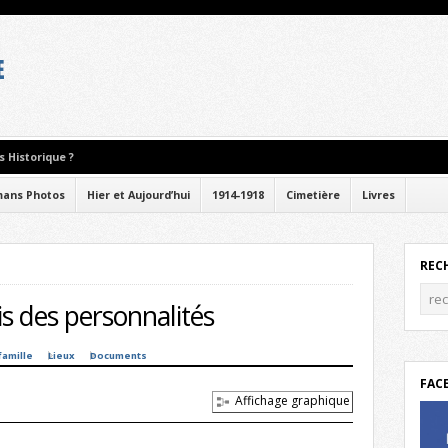
 Historique ?
ans Photos
Hier et Aujourd’hui
1914-1918
Cimetière
Livres
REC
s des personnalités
famille
Lieux
Documents
FAC
Affichage graphique