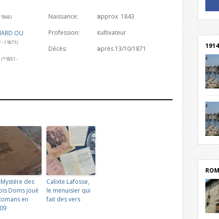
Naissance:
approx. 1843
! Un 
†1866)
! Rej
Profession:
cultivateur
UNARD OU
? - †1871)
1914
Décès:
après 13/10/1871
(*1851 -
cent
Mond
rend
Franc
rech
grav
Cliqu
l’Hôt
Mort
lycée
par c
ROM
 Mystère des
Calixte Lafosse,
ois Doms joué
le menuisier qui
Romans en
fait des vers
09
depu