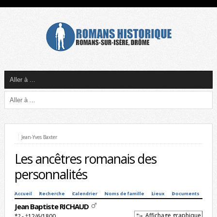
Jean-Yves Baxter
Les ancêtres romanais des
personnalités
Accueil
Recherche
Calendrier
Noms de famille
Lieux
Documents
Jean Baptiste RICHAUD
Affichage graphique
*? - †12/6/1800