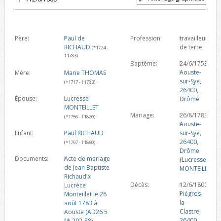
Père:
Paul de
Profession:
travailleur
RICHAUD
de terre
(*1724 -
†1783)
Baptême:
24/6/1753
Aouste-
Mère:
Marie THOMAS
sur-Sye,
(*1717 - †1783)
26400,
Épouse:
Lucresse
Drôme
MONTEILLET
Mariage:
26/8/1783
(*1756 - †1820)
Aouste-
Enfant:
Paul RICHAUD
sur-Sye,
26400,
(*1797 - †1850)
Drôme
Documents:
Acte de mariage
(
Lucresse
de Jean Baptiste
MONTEILLET
)
Richaud x
Décès:
12/6/1800
Lucrèce
Piégros-
Monteillet le 26
la-
août 1783 à
Clastre,
Aouste (AD26 5
26400,
Mi 202-R8)