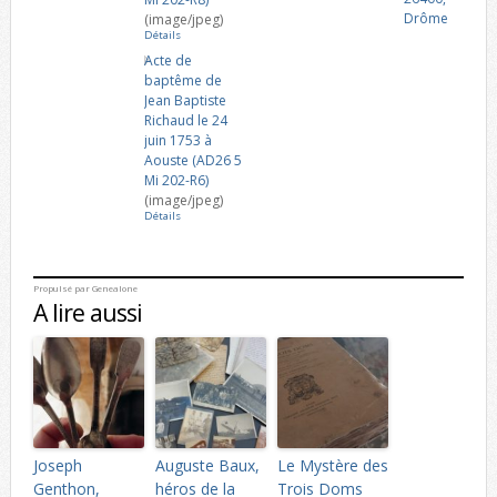
Drôme
(image/jpeg)
Détails
Acte de
baptême de
Jean Baptiste
Richaud le 24
juin 1753 à
Aouste (AD26 5
Mi 202-R6)
(image/jpeg)
Détails
Propulsé par
Genealone
A lire aussi
Joseph
Auguste Baux,
Le Mystère des
Genthon,
héros de la
Trois Doms