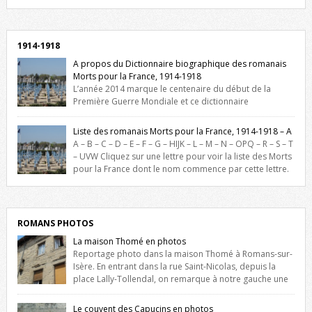
Facebook, cliquez ici !
1914-1918
A propos du Dictionnaire biographique des romanais
Morts pour la France, 1914-1918
L’année 2014 marque le centenaire du début de la
Première Guerre Mondiale et ce dictionnaire
biographique veut rendre hommage aux romanais Morts pour la
France durant ce conflit. La base de cette recherche historique est
Liste des romanais Morts pour la France, 1914-1918 – A
constituée des noms gravés sur les plaques commémoratives de
A – B – C – D – E – F – G – HIJK – L – M – N – OPQ – R – S – T
l’Hôtel de Ville, du lycée du Dauphiné et du lycée Triboulet, […]
– UVW Cliquez sur une lettre pour voir la liste des Morts
pour la France dont le nom commence par cette lettre.
Liste des romanais […]
ROMANS PHOTOS
La maison Thomé en photos
Reportage photo dans la maison Thomé à Romans-sur-
Isère. En entrant dans la rue Saint-Nicolas, depuis la
place Lally-Tollendal, on remarque à notre gauche une
maison construite au XVIè siècle. Les deux façades sont ornées de
fenêtres jumelles à meneaux. Entre ces deux étages, on peut voir une
Le couvent des Capucins en photos