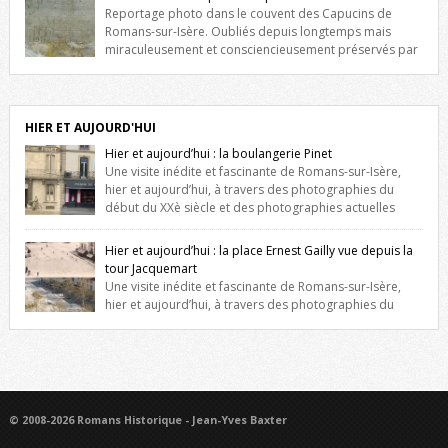
niche qui contient une statue de la Vierge. […]
Reportage photo dans le couvent des Capucins de
Romans-sur-Isère. Oubliés depuis longtemps mais
miraculeusement et consciencieusement préservés par
les propriétaires des lieux, des vestiges du couvent des Capucins de
Romans-sur-Isère s’offrent à nouveau à notre vue. Cliquez ici pour lire
l’histoire de la redécouverte de vestiges du couvent des Capucins !
Petit retour sur l’histoire […]
HIER ET AUJOURD'HUI
Hier et aujourd’hui : la boulangerie Pinet
Une visite inédite et fascinante de Romans-sur-Isère,
hier et aujourd’hui, à travers des photographies du
début du XXè siècle et des photographies actuelles
prises exactement dans le même cadre ! A l’angle de la place Jean
Jaurès et de l’avenue Victor Hugo (à côté d’Intermarché), à Romans. La
Hier et aujourd’hui : la place Ernest Gailly vue depuis la
boulangerie Jules Pinet est inscrite dans le […]
tour Jacquemart
Une visite inédite et fascinante de Romans-sur-Isère,
hier et aujourd’hui, à travers des photographies du
début du XXè siècle et des photographies actuelles prises exactement
dans le même cadre ! Ma photo date de 2009 donc ça a un peu
changé depuis. Cliquez sur l’image pour l’agrandir
© 2008-2026 Romans Historique - Jean-Yves Baxter