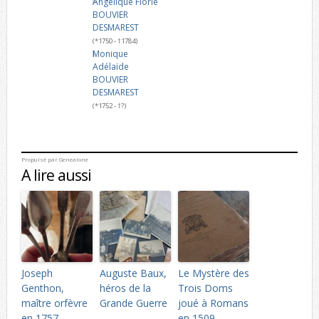
Angélique Florie
BOUVIER
DESMAREST
(*1750 - †1784)
Monique
Adélaïde
BOUVIER
DESMAREST
(*1752 - †?)
Propulsé par
Genealone
A lire aussi
Joseph
Auguste Baux,
Le Mystère des
Genthon,
héros de la
Trois Doms
maître orfèvre
Grande Guerre
joué à Romans
en 1757
en 1509