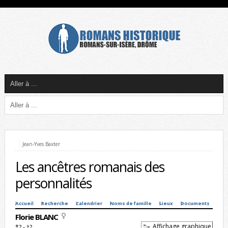
Jean-Yves Baxter
Les ancêtres romanais des
personnalités
Accueil
Recherche
Calendrier
Noms de famille
Lieux
Documents
Florie BLANC
Affichage graphique
*? - †?