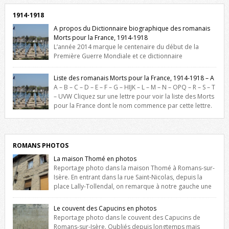
1914-1918
A propos du Dictionnaire biographique des romanais
Morts pour la France, 1914-1918
L’année 2014 marque le centenaire du début de la
Première Guerre Mondiale et ce dictionnaire
biographique veut rendre hommage aux romanais Morts pour la
France durant ce conflit. La base de cette recherche historique est
Liste des romanais Morts pour la France, 1914-1918 – A
constituée des noms gravés sur les plaques commémoratives de
A – B – C – D – E – F – G – HIJK – L – M – N – OPQ – R – S – T
l’Hôtel de Ville, du lycée du Dauphiné et du lycée Triboulet, […]
– UVW Cliquez sur une lettre pour voir la liste des Morts
pour la France dont le nom commence par cette lettre.
Liste des romanais […]
ROMANS PHOTOS
La maison Thomé en photos
Reportage photo dans la maison Thomé à Romans-sur-
Isère. En entrant dans la rue Saint-Nicolas, depuis la
place Lally-Tollendal, on remarque à notre gauche une
maison construite au XVIè siècle. Les deux façades sont ornées de
fenêtres jumelles à meneaux. Entre ces deux étages, on peut voir une
Le couvent des Capucins en photos
niche qui contient une statue de la Vierge. […]
Reportage photo dans le couvent des Capucins de
Romans-sur-Isère. Oubliés depuis longtemps mais