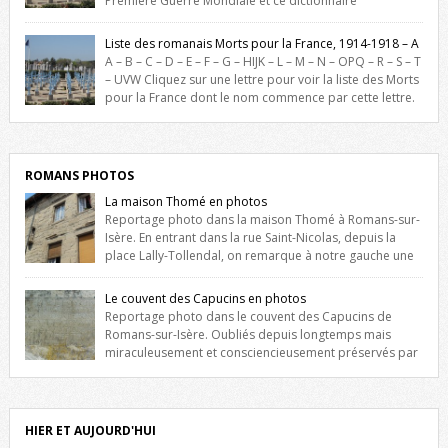
Première Guerre Mondiale et ce dictionnaire
biographique veut rendre hommage aux romanais Morts pour la
France durant ce conflit. La base de cette recherche historique est
Liste des romanais Morts pour la France, 1914-1918 – A
constituée des noms gravés sur les plaques commémoratives de
A – B – C – D – E – F – G – HIJK – L – M – N – OPQ – R – S – T
l’Hôtel de Ville, du lycée du Dauphiné et du lycée Triboulet, […]
– UVW Cliquez sur une lettre pour voir la liste des Morts
pour la France dont le nom commence par cette lettre.
Liste des romanais […]
ROMANS PHOTOS
La maison Thomé en photos
Reportage photo dans la maison Thomé à Romans-sur-
Isère. En entrant dans la rue Saint-Nicolas, depuis la
place Lally-Tollendal, on remarque à notre gauche une
maison construite au XVIè siècle. Les deux façades sont ornées de
fenêtres jumelles à meneaux. Entre ces deux étages, on peut voir une
Le couvent des Capucins en photos
niche qui contient une statue de la Vierge. […]
Reportage photo dans le couvent des Capucins de
Romans-sur-Isère. Oubliés depuis longtemps mais
miraculeusement et consciencieusement préservés par
les propriétaires des lieux, des vestiges du couvent des Capucins de
Romans-sur-Isère s’offrent à nouveau à notre vue. Cliquez ici pour lire
l’histoire de la redécouverte de vestiges du couvent des Capucins !
Petit retour sur l’histoire […]
HIER ET AUJOURD'HUI