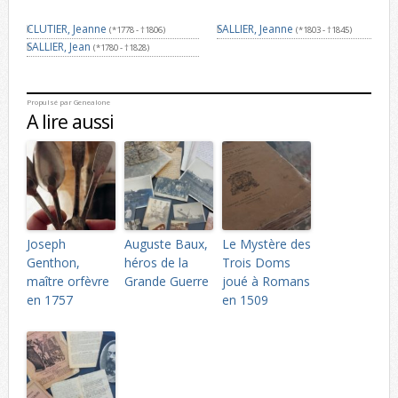
CLUTIER, Jeanne
SALLIER, Jeanne
(*1778 - †1806)
(*1803 - †1845)
SALLIER, Jean
(*1780 - †1828)
Propulsé par
Genealone
A lire aussi
Joseph
Auguste Baux,
Le Mystère des
Genthon,
héros de la
Trois Doms
maître orfèvre
Grande Guerre
joué à Romans
en 1757
en 1509