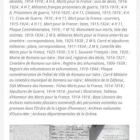
décédés, 1914-1918 ; 4 H 6, Morts pour la France : avis de décès, 1914-
1924 ; 4 H 7, Militaires français prisonniers de guerre, 1915-1918 ; 4 H
8, Prisonniers de guerre, 1914-1920 ; 4 H 11, Citations, 1915-1919 ; 4 H
11, Croix de Guerre, 1916 ; 4 H 11, Mort pour la France ; courriers,
1915-1924 ; 4 H 11, Mort pour la France : listes, 1915-1924 ; 4 H 11,
Plaque Commémorative, 1916 ; 1 M 10, Monument aux morts, liste des
victimes, 1919-1934 ; 2 M 9, Militaires Morts pour la France enterrés au
cimetière : correspondance, liste, 1925-1938 ; 2 M 9, Carré et sépultures
militaires : plans, correspondance, 1911-1934 ; 2 M 9, Contrôle des
Morts pour la France, 1925-1939 ; 5 N 1, Souvenir Français : liste, 1920 ;
Mairie de Romans-sur-Isère : Etat civil, registres des décès, 1914-1921 ;
Cimetière de Romans-sur-Isère : Registre des inhumations, 1906-1938 ;
Registre des inhumations et exhumations, 1910-1944 ; Plaque
commémorative de l’Hôtel de Ville de Romans-sur-Isère ; Carré Militaire
au cimetière municipal de Romans-sur-Isère ; Ministère de la Défense,
SGA Mémoire des Hommes : Fiches Morts pour la France, 1914-1918 ;
Sépultures de Guerre, 1914-1918 ; Journal L’Illustration, Tableau
d’Honneur des Morts pour la France, 1914-1918 ; Base Léonore des
Archives nationales (dossiers nominatifs des personnes nommées ou
promues dans l’Ordre de la Légion d’honneur) ; Archives nationales
d’Outre-Mer ; Archives départementales de la Drôme.