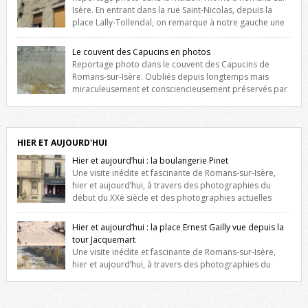
Isère. En entrant dans la rue Saint-Nicolas, depuis la
place Lally-Tollendal, on remarque à notre gauche une
maison construite au XVIè siècle. Les deux façades sont ornées de
fenêtres jumelles à meneaux. Entre ces deux étages, on peut voir une
Le couvent des Capucins en photos
niche qui contient une statue de la Vierge. […]
Reportage photo dans le couvent des Capucins de
Romans-sur-Isère. Oubliés depuis longtemps mais
miraculeusement et consciencieusement préservés par
les propriétaires des lieux, des vestiges du couvent des Capucins de
Romans-sur-Isère s’offrent à nouveau à notre vue. Cliquez ici pour lire
l’histoire de la redécouverte de vestiges du couvent des Capucins !
Petit retour sur l’histoire […]
HIER ET AUJOURD'HUI
Hier et aujourd’hui : la boulangerie Pinet
Une visite inédite et fascinante de Romans-sur-Isère,
hier et aujourd’hui, à travers des photographies du
début du XXè siècle et des photographies actuelles
prises exactement dans le même cadre ! A l’angle de la place Jean
Jaurès et de l’avenue Victor Hugo (à côté d’Intermarché), à Romans. La
Hier et aujourd’hui : la place Ernest Gailly vue depuis la
boulangerie Jules Pinet est inscrite dans le […]
tour Jacquemart
Une visite inédite et fascinante de Romans-sur-Isère,
hier et aujourd’hui, à travers des photographies du
début du XXè siècle et des photographies actuelles prises exactement
dans le même cadre ! Ma photo date de 2009 donc ça a un peu
changé depuis. Cliquez sur l’image pour l’agrandir