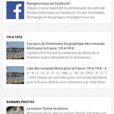
Rejoignez-nous sur Facebook !
Cliquez ici pour rejoindre la communauté des amis de
Romans Historique sur Facebook ! Un lieu d’actualités,
d’échanges et de partages ! Rejoignez-nous sur
Facebook, cliquez ici !
1914-1918
A propos du Dictionnaire biographique des romanais
Morts pour la France, 1914-1918
L’année 2014 marque le centenaire du début de la
Première Guerre Mondiale et ce dictionnaire
biographique veut rendre hommage aux romanais Morts pour la
France durant ce conflit. La base de cette recherche historique est
Liste des romanais Morts pour la France, 1914-1918 – A
constituée des noms gravés sur les plaques commémoratives de
A – B – C – D – E – F – G – HIJK – L – M – N – OPQ – R – S – T
l’Hôtel de Ville, du lycée du Dauphiné et du lycée Triboulet, […]
– UVW Cliquez sur une lettre pour voir la liste des Morts
pour la France dont le nom commence par cette lettre.
Liste des romanais […]
ROMANS PHOTOS
La maison Thomé en photos
Reportage photo dans la maison Thomé à Romans-sur-