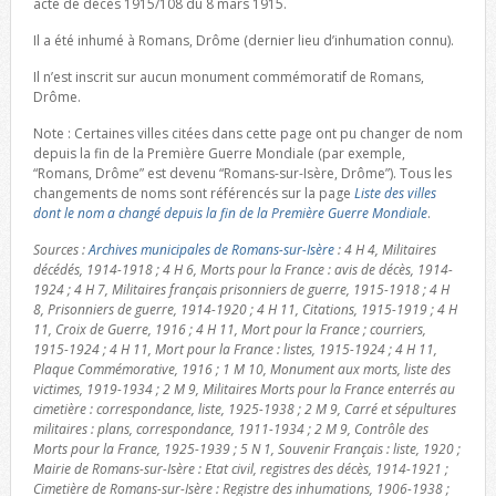
acte de décès 1915/108 du 8 mars 1915.
Il a été inhumé à Romans, Drôme (dernier lieu d’inhumation connu).
Il n’est inscrit sur aucun monument commémoratif de Romans,
Drôme.
Note : Certaines villes citées dans cette page ont pu changer de nom
depuis la fin de la Première Guerre Mondiale (par exemple,
“Romans, Drôme” est devenu “Romans-sur-Isère, Drôme”). Tous les
changements de noms sont référencés sur la page
Liste des villes
dont le nom a changé depuis la fin de la Première Guerre Mondiale
.
Sources :
Archives municipales de Romans-sur-Isère
: 4 H 4, Militaires
décédés, 1914-1918 ; 4 H 6, Morts pour la France : avis de décès, 1914-
1924 ; 4 H 7, Militaires français prisonniers de guerre, 1915-1918 ; 4 H
8, Prisonniers de guerre, 1914-1920 ; 4 H 11, Citations, 1915-1919 ; 4 H
11, Croix de Guerre, 1916 ; 4 H 11, Mort pour la France ; courriers,
1915-1924 ; 4 H 11, Mort pour la France : listes, 1915-1924 ; 4 H 11,
Plaque Commémorative, 1916 ; 1 M 10, Monument aux morts, liste des
victimes, 1919-1934 ; 2 M 9, Militaires Morts pour la France enterrés au
cimetière : correspondance, liste, 1925-1938 ; 2 M 9, Carré et sépultures
militaires : plans, correspondance, 1911-1934 ; 2 M 9, Contrôle des
Morts pour la France, 1925-1939 ; 5 N 1, Souvenir Français : liste, 1920 ;
Mairie de Romans-sur-Isère : Etat civil, registres des décès, 1914-1921 ;
Cimetière de Romans-sur-Isère : Registre des inhumations, 1906-1938 ;