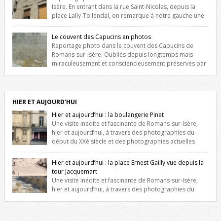
Isère. En entrant dans la rue Saint-Nicolas, depuis la
place Lally-Tollendal, on remarque à notre gauche une
maison construite au XVIè siècle. Les deux façades sont ornées de
fenêtres jumelles à meneaux. Entre ces deux étages, on peut voir une
Le couvent des Capucins en photos
niche qui contient une statue de la Vierge. […]
Reportage photo dans le couvent des Capucins de
Romans-sur-Isère. Oubliés depuis longtemps mais
miraculeusement et consciencieusement préservés par
les propriétaires des lieux, des vestiges du couvent des Capucins de
Romans-sur-Isère s’offrent à nouveau à notre vue. Cliquez ici pour lire
l’histoire de la redécouverte de vestiges du couvent des Capucins !
Petit retour sur l’histoire […]
HIER ET AUJOURD'HUI
Hier et aujourd’hui : la boulangerie Pinet
Une visite inédite et fascinante de Romans-sur-Isère,
hier et aujourd’hui, à travers des photographies du
début du XXè siècle et des photographies actuelles
prises exactement dans le même cadre ! A l’angle de la place Jean
Jaurès et de l’avenue Victor Hugo (à côté d’Intermarché), à Romans. La
Hier et aujourd’hui : la place Ernest Gailly vue depuis la
boulangerie Jules Pinet est inscrite dans le […]
tour Jacquemart
Une visite inédite et fascinante de Romans-sur-Isère,
hier et aujourd’hui, à travers des photographies du
début du XXè siècle et des photographies actuelles prises exactement
dans le même cadre ! Ma photo date de 2009 donc ça a un peu
changé depuis. Cliquez sur l’image pour l’agrandir