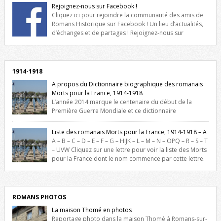
Rejoignez-nous sur Facebook !
Cliquez ici pour rejoindre la communauté des amis de
Romans Historique sur Facebook ! Un lieu d’actualités,
d’échanges et de partages ! Rejoignez-nous sur
Facebook, cliquez ici !
1914-1918
A propos du Dictionnaire biographique des romanais
Morts pour la France, 1914-1918
L’année 2014 marque le centenaire du début de la
Première Guerre Mondiale et ce dictionnaire
biographique veut rendre hommage aux romanais Morts pour la
France durant ce conflit. La base de cette recherche historique est
Liste des romanais Morts pour la France, 1914-1918 – A
constituée des noms gravés sur les plaques commémoratives de
A – B – C – D – E – F – G – HIJK – L – M – N – OPQ – R – S – T
l’Hôtel de Ville, du lycée du Dauphiné et du lycée Triboulet, […]
– UVW Cliquez sur une lettre pour voir la liste des Morts
pour la France dont le nom commence par cette lettre.
Liste des romanais […]
ROMANS PHOTOS
La maison Thomé en photos
Reportage photo dans la maison Thomé à Romans-sur-