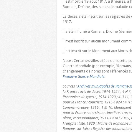
Il est mort le 19 août 1917, à 9 heures, à
Romans, Drôme, des suites de maladie co
Le décès a été inscrit sur les registres
1917.
Il a été inhumé à Romans, Drôme (dernier
Il n’est inscrit sur aucun monument co
Il est inscrit sur le Monument aux Morts 
Note : Certaines villes citées dans cette
Guerre Mondiale (par exemple, “Romans, 
changements de noms sont référencés su
Première Guerre Mondiale
.
Sources :
Archives municipales de Romans-su
la France : avis de décès, 1914-1924 ; 4 H 7,
Prisonniers de guerre, 1914-1920 ; 4 H 11, C
pour la France ; courriers, 1915-1924 ; 4 H 
Commémorative, 1916 ; 1 M 10, Monument aux
pour la France enterrés au cimetière : corres
plans, correspondance, 1911-1934 ; 2 M 9, 
Français : liste, 1920 ; Mairie de Romans-sur-
Romans-sur-Isère : Registre des inhumation