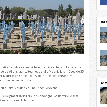
! Un 
! Rej
1914
cent
Mond
rend
Franc
rech
r 1890 à Saint-Maurice-en-Chalencon, Ardèche, au domicile de
grav
Cliqu
gé de 62 ans, agriculteur, et de Julie Mélanie Julien, âgée de 35
l’Hôt
Mort
nt-Maurice-en-Chalencon, Ardèche. Ses parents étaient
lycée
par c
e-en-Chalencon, Ardèche.
ROM
r lieu à Saint-Maurice-en-Chalencon, Ardèche.
 58è Régiment d’Artillerie de Campagne, 8è Batterie, classe
9 au recrutement de Tunis.
depu