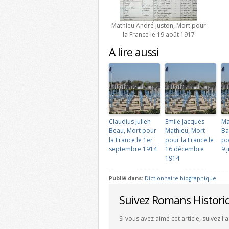
Mathieu André Juston, Mort pour
la France le 19 août 1917
A lire aussi
Claudius Julien
Emile Jacques
Ma
Beau, Mort pour
Mathieu, Mort
Ba
la France le 1er
pour la France le
po
septembre 1914
16 décembre
9 
1914
Publié dans:
Dictionnaire biographique
Suivez Romans Histori
Si vous avez aimé cet article, suivez l