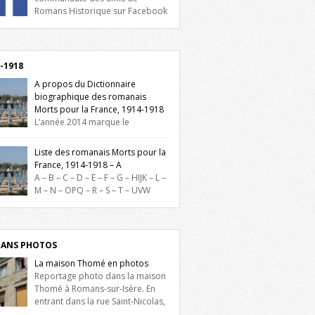
Romans Historique sur Facebook
lieu d’actualités, d’échanges et de partages
oignez-nous sur Facebook, cliquez ici !
-1918
A propos du Dictionnaire
biographique des romanais
Morts pour la France, 1914-1918
L’année 2014 marque le
enaire du début de la Première Guerre
iale et ce dictionnaire biographique veut
Liste des romanais Morts pour la
re hommage aux romanais Morts pour la
France, 1914-1918 – A
e durant ce conflit. La base de cette
A – B – C – D – E – F – G – HIJK – L –
erche historique est constituée des noms
M – N – OPQ – R – S – T – UVW
és sur les plaques commémoratives de
ez sur une lettre pour voir la liste des
el de Ville, du lycée du Dauphiné et du
s pour la France dont le nom commence
 Triboulet, […]
ette lettre. Liste des romanais […]
ANS PHOTOS
La maison Thomé en photos
Reportage photo dans la maison
Thomé à Romans-sur-Isère. En
entrant dans la rue Saint-Nicolas,
is la place Lally-Tollendal, on remarque à