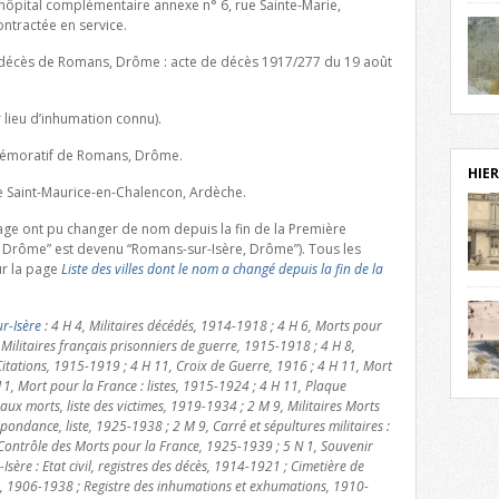
 l’hôpital complémentaire annexe n° 6, rue Sainte-Marie,
notr
ntractée en service.
sièc
fenê
 de décès de Romans, Drôme : acte de décès 1917/277 du 19 août
étag
statu
Isèr
 lieu d’inhumation connu).
mira
prés
mmémoratif de Romans, Drôme.
vest
HIER
sur-I
de Saint-Maurice-en-Chalencon, Ardèche.
Cliqu
redé
 page ont pu changer de nom depuis la fin de la Première
Capuc
Drôme” est devenu “Romans-sur-Isère, Drôme”). Tous les
r la page
Liste des villes dont le nom a changé depuis la fin de la
aujo
débu
actu
r-Isère
: 4 H 4, Militaires décédés, 1914-1918 ; 4 H 6, Morts pour
cadre
 Militaires français prisonniers de guerre, 1915-1918 ; 4 H 8,
l’ave
itations, 1915-1919 ; 4 H 11, Croix de Guerre, 1916 ; 4 H 11, Mort
Roman
11, Mort pour la France : listes, 1915-1924 ; 4 H 11, Plaque
Roman
dans 
 morts, liste des victimes, 1919-1934 ; 2 M 9, Militaires Morts
des 
pondance, liste, 1925-1938 ; 2 M 9, Carré et sépultures militaires :
des 
Contrôle des Morts pour la France, 1925-1939 ; 5 N 1, Souvenir
exac
Isère : Etat civil, registres des décès, 1914-1921 ; Cimetière de
date
s, 1906-1938 ; Registre des inhumations et exhumations, 1910-
Cliqu