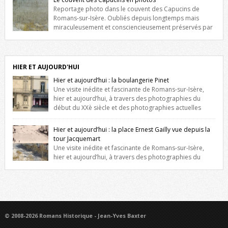
niche qui contient une statue de la Vierge. […]
Reportage photo dans le couvent des Capucins de
Romans-sur-Isère. Oubliés depuis longtemps mais
miraculeusement et consciencieusement préservés par
les propriétaires des lieux, des vestiges du couvent des Capucins de
Romans-sur-Isère s’offrent à nouveau à notre vue. Cliquez ici pour lire
l’histoire de la redécouverte de vestiges du couvent des Capucins !
Petit retour sur l’histoire […]
HIER ET AUJOURD'HUI
Hier et aujourd’hui : la boulangerie Pinet
Une visite inédite et fascinante de Romans-sur-Isère,
hier et aujourd’hui, à travers des photographies du
début du XXè siècle et des photographies actuelles
prises exactement dans le même cadre ! A l’angle de la place Jean
Jaurès et de l’avenue Victor Hugo (à côté d’Intermarché), à Romans. La
Hier et aujourd’hui : la place Ernest Gailly vue depuis la
boulangerie Jules Pinet est inscrite dans le […]
tour Jacquemart
Une visite inédite et fascinante de Romans-sur-Isère,
hier et aujourd’hui, à travers des photographies du
début du XXè siècle et des photographies actuelles prises exactement
dans le même cadre ! Ma photo date de 2009 donc ça a un peu
changé depuis. Cliquez sur l’image pour l’agrandir
© 2008-2026 Romans Historique - Jean-Yves Baxter