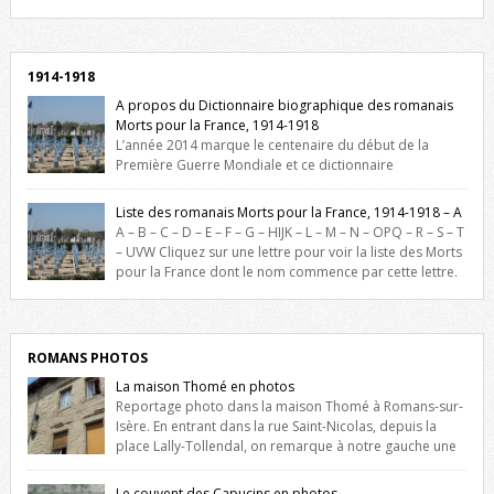
Facebook, cliquez ici !
1914-1918
A propos du Dictionnaire biographique des romanais
Morts pour la France, 1914-1918
L’année 2014 marque le centenaire du début de la
Première Guerre Mondiale et ce dictionnaire
biographique veut rendre hommage aux romanais Morts pour la
France durant ce conflit. La base de cette recherche historique est
Liste des romanais Morts pour la France, 1914-1918 – A
constituée des noms gravés sur les plaques commémoratives de
A – B – C – D – E – F – G – HIJK – L – M – N – OPQ – R – S – T
l’Hôtel de Ville, du lycée du Dauphiné et du lycée Triboulet, […]
– UVW Cliquez sur une lettre pour voir la liste des Morts
pour la France dont le nom commence par cette lettre.
Liste des romanais […]
ROMANS PHOTOS
La maison Thomé en photos
Reportage photo dans la maison Thomé à Romans-sur-
Isère. En entrant dans la rue Saint-Nicolas, depuis la
place Lally-Tollendal, on remarque à notre gauche une
maison construite au XVIè siècle. Les deux façades sont ornées de
fenêtres jumelles à meneaux. Entre ces deux étages, on peut voir une
Le couvent des Capucins en photos