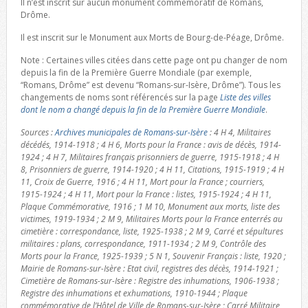
Il n’est inscrit sur aucun monument commémoratif de Romans,
Drôme.
Il est inscrit sur le Monument aux Morts de Bourg-de-Péage, Drôme.
Note : Certaines villes citées dans cette page ont pu changer de nom
depuis la fin de la Première Guerre Mondiale (par exemple,
“Romans, Drôme” est devenu “Romans-sur-Isère, Drôme”). Tous les
changements de noms sont référencés sur la page
Liste des villes
dont le nom a changé depuis la fin de la Première Guerre Mondiale
.
Sources :
Archives municipales de Romans-sur-Isère
: 4 H 4, Militaires
décédés, 1914-1918 ; 4 H 6, Morts pour la France : avis de décès, 1914-
1924 ; 4 H 7, Militaires français prisonniers de guerre, 1915-1918 ; 4 H
8, Prisonniers de guerre, 1914-1920 ; 4 H 11, Citations, 1915-1919 ; 4 H
11, Croix de Guerre, 1916 ; 4 H 11, Mort pour la France ; courriers,
1915-1924 ; 4 H 11, Mort pour la France : listes, 1915-1924 ; 4 H 11,
Plaque Commémorative, 1916 ; 1 M 10, Monument aux morts, liste des
victimes, 1919-1934 ; 2 M 9, Militaires Morts pour la France enterrés au
cimetière : correspondance, liste, 1925-1938 ; 2 M 9, Carré et sépultures
militaires : plans, correspondance, 1911-1934 ; 2 M 9, Contrôle des
Morts pour la France, 1925-1939 ; 5 N 1, Souvenir Français : liste, 1920 ;
Mairie de Romans-sur-Isère : Etat civil, registres des décès, 1914-1921 ;
Cimetière de Romans-sur-Isère : Registre des inhumations, 1906-1938 ;
Registre des inhumations et exhumations, 1910-1944 ; Plaque
commémorative de l’Hôtel de Ville de Romans-sur-Isère ; Carré Militaire