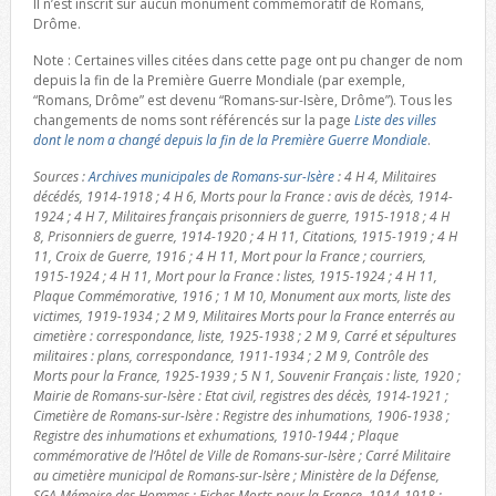
Il n’est inscrit sur aucun monument commémoratif de Romans,
Drôme.
Note : Certaines villes citées dans cette page ont pu changer de nom
depuis la fin de la Première Guerre Mondiale (par exemple,
“Romans, Drôme” est devenu “Romans-sur-Isère, Drôme”). Tous les
changements de noms sont référencés sur la page
Liste des villes
dont le nom a changé depuis la fin de la Première Guerre Mondiale
.
Sources :
Archives municipales de Romans-sur-Isère
: 4 H 4, Militaires
décédés, 1914-1918 ; 4 H 6, Morts pour la France : avis de décès, 1914-
1924 ; 4 H 7, Militaires français prisonniers de guerre, 1915-1918 ; 4 H
8, Prisonniers de guerre, 1914-1920 ; 4 H 11, Citations, 1915-1919 ; 4 H
11, Croix de Guerre, 1916 ; 4 H 11, Mort pour la France ; courriers,
1915-1924 ; 4 H 11, Mort pour la France : listes, 1915-1924 ; 4 H 11,
Plaque Commémorative, 1916 ; 1 M 10, Monument aux morts, liste des
victimes, 1919-1934 ; 2 M 9, Militaires Morts pour la France enterrés au
cimetière : correspondance, liste, 1925-1938 ; 2 M 9, Carré et sépultures
militaires : plans, correspondance, 1911-1934 ; 2 M 9, Contrôle des
Morts pour la France, 1925-1939 ; 5 N 1, Souvenir Français : liste, 1920 ;
Mairie de Romans-sur-Isère : Etat civil, registres des décès, 1914-1921 ;
Cimetière de Romans-sur-Isère : Registre des inhumations, 1906-1938 ;
Registre des inhumations et exhumations, 1910-1944 ; Plaque
commémorative de l’Hôtel de Ville de Romans-sur-Isère ; Carré Militaire
au cimetière municipal de Romans-sur-Isère ; Ministère de la Défense,
SGA Mémoire des Hommes : Fiches Morts pour la France, 1914-1918 ;