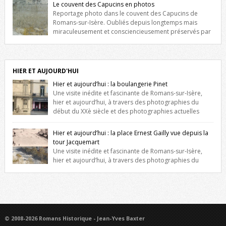
fenêtres jumelles à meneaux. Entre ces deux étages, on peut voir une
Le couvent des Capucins en photos
niche qui contient une statue de la Vierge. […]
Reportage photo dans le couvent des Capucins de
Romans-sur-Isère. Oubliés depuis longtemps mais
miraculeusement et consciencieusement préservés par
les propriétaires des lieux, des vestiges du couvent des Capucins de
Romans-sur-Isère s’offrent à nouveau à notre vue. Cliquez ici pour lire
l’histoire de la redécouverte de vestiges du couvent des Capucins !
Petit retour sur l’histoire […]
HIER ET AUJOURD'HUI
Hier et aujourd’hui : la boulangerie Pinet
Une visite inédite et fascinante de Romans-sur-Isère,
hier et aujourd’hui, à travers des photographies du
début du XXè siècle et des photographies actuelles
prises exactement dans le même cadre ! A l’angle de la place Jean
Jaurès et de l’avenue Victor Hugo (à côté d’Intermarché), à Romans. La
Hier et aujourd’hui : la place Ernest Gailly vue depuis la
boulangerie Jules Pinet est inscrite dans le […]
tour Jacquemart
Une visite inédite et fascinante de Romans-sur-Isère,
hier et aujourd’hui, à travers des photographies du
début du XXè siècle et des photographies actuelles prises exactement
dans le même cadre ! Ma photo date de 2009 donc ça a un peu
changé depuis. Cliquez sur l’image pour l’agrandir
© 2008-2026 Romans Historique - Jean-Yves Baxter