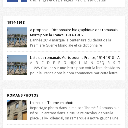
d’échanges et de partages ! Rejoignez-nous sur
Facebook, cliquez ici !
1914-1918
A propos du Dictionnaire biographique des romanais
Morts pour la France, 1914-1918
L’année 2014 marque le centenaire du début de la
Première Guerre Mondiale et ce dictionnaire
biographique veut rendre hommage aux romanais Morts pour la
France durant ce conflit. La base de cette recherche historique est
Liste des romanais Morts pour la France, 1914-1918 – A
constituée des noms gravés sur les plaques commémoratives de
A – B – C – D – E – F – G – HIJK – L – M – N – OPQ – R – S – T
l’Hôtel de Ville, du lycée du Dauphiné et du lycée Triboulet, […]
– UVW Cliquez sur une lettre pour voir la liste des Morts
pour la France dont le nom commence par cette lettre.
Liste des romanais […]
ROMANS PHOTOS
La maison Thomé en photos
Reportage photo dans la maison Thomé à Romans-sur-
Isère. En entrant dans la rue Saint-Nicolas, depuis la
place Lally-Tollendal, on remarque à notre gauche une
maison construite au XVIè siècle. Les deux façades sont ornées de