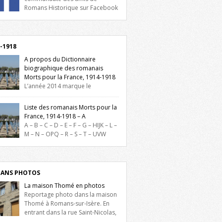
Romans Historique sur Facebook
lieu d’actualités, d’échanges et de partages
oignez-nous sur Facebook, cliquez ici !
-1918
A propos du Dictionnaire
biographique des romanais
Morts pour la France, 1914-1918
L’année 2014 marque le
enaire du début de la Première Guerre
iale et ce dictionnaire biographique veut
Liste des romanais Morts pour la
re hommage aux romanais Morts pour la
France, 1914-1918 – A
e durant ce conflit. La base de cette
A – B – C – D – E – F – G – HIJK – L –
erche historique est constituée des noms
M – N – OPQ – R – S – T – UVW
és sur les plaques commémoratives de
ez sur une lettre pour voir la liste des
el de Ville, du lycée du Dauphiné et du
s pour la France dont le nom commence
 Triboulet, […]
ette lettre. Liste des romanais […]
ANS PHOTOS
La maison Thomé en photos
Reportage photo dans la maison
Thomé à Romans-sur-Isère. En
entrant dans la rue Saint-Nicolas,
is la place Lally-Tollendal, on remarque à