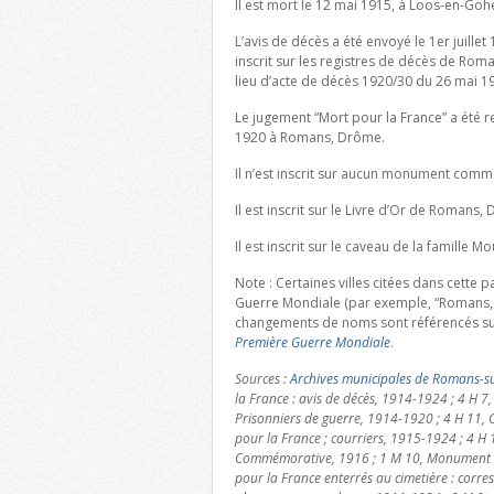
Il est mort le 12 mai 1915, à Loos-en-Gohe
L’avis de décès a été envoyé le 1er juille
inscrit sur les registres de décès de Ro
lieu d’acte de décès 1920/30 du 26 mai 1
Le jugement “Mort pour la France” a été re
1920 à Romans, Drôme.
Il n’est inscrit sur aucun monument co
Il est inscrit sur le Livre d’Or de Romans,
Il est inscrit sur le caveau de la famille
Note : Certaines villes citées dans cette
Guerre Mondiale (par exemple, “Romans, 
changements de noms sont référencés su
Première Guerre Mondiale
.
Sources :
Archives municipales de Romans-su
la France : avis de décès, 1914-1924 ; 4 H 7,
Prisonniers de guerre, 1914-1920 ; 4 H 11, C
pour la France ; courriers, 1915-1924 ; 4 H 
Commémorative, 1916 ; 1 M 10, Monument aux
pour la France enterrés au cimetière : corres