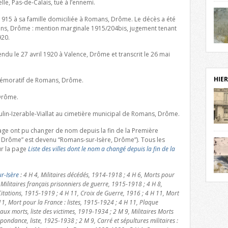
lle, Pas-de-Calais, tué à l’ennemi.
notr
sièc
t 1915 à sa famille domiciliée à Romans, Drôme. Le décès a été
fenê
mans, Drôme : mention marginale 1915/204bis, jugement tenant
étag
920.
statu
Isèr
ndu le 27 avril 1920 à Valence, Drôme et transcrit le 26 mai
mira
prés
vest
HIER
mmémoratif de Romans, Drôme.
sur-I
Cliqu
 Drôme.
redé
Capuc
 Moulin-Izerable-Viallat au cimetière municipal de Romans, Drôme.
aujo
 page ont pu changer de nom depuis la fin de la Première
débu
Drôme” est devenu “Romans-sur-Isère, Drôme”). Tous les
actu
r la page
Liste des villes dont le nom a changé depuis la fin de la
cadre
l’ave
r-Isère
: 4 H 4, Militaires décédés, 1914-1918 ; 4 H 6, Morts pour
Roman
Roman
 Militaires français prisonniers de guerre, 1915-1918 ; 4 H 8,
dans 
des 
itations, 1915-1919 ; 4 H 11, Croix de Guerre, 1916 ; 4 H 11, Mort
des 
11, Mort pour la France : listes, 1915-1924 ; 4 H 11, Plaque
exac
 morts, liste des victimes, 1919-1934 ; 2 M 9, Militaires Morts
date
pondance, liste, 1925-1938 ; 2 M 9, Carré et sépultures militaires :
Cliqu