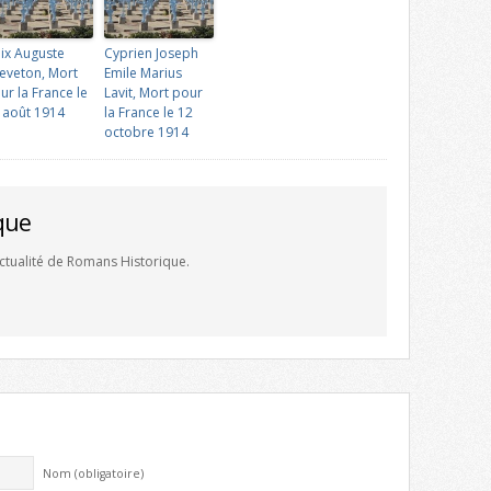
lix Auguste
Cyprien Joseph
eveton, Mort
Emile Marius
ur la France le
Lavit, Mort pour
 août 1914
la France le 12
octobre 1914
que
'actualité de Romans Historique.
Nom (obligatoire)