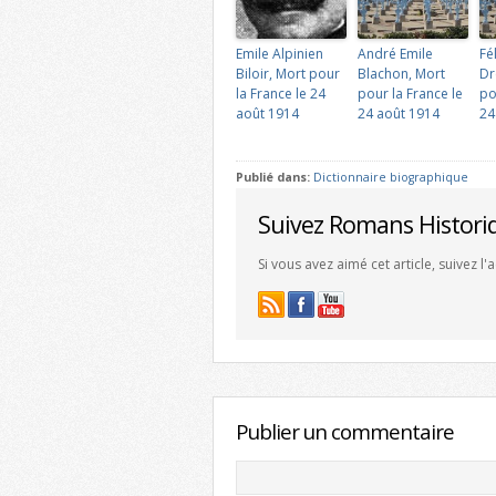
Emile Alpinien
André Emile
Fé
Biloir, Mort pour
Blachon, Mort
Dr
la France le 24
pour la France le
po
août 1914
24 août 1914
24
Publié dans:
Dictionnaire biographique
Suivez Romans Histori
Si vous avez aimé cet article, suivez l
Publier un commentaire