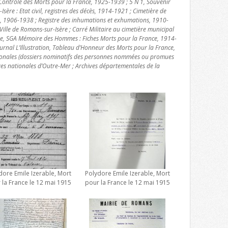
Contrôle des Morts pour la France, 1925-1939 ; 5 N 1, Souvenir
Isère : Etat civil, registres des décès, 1914-1921 ; Cimetière de
s, 1906-1938 ; Registre des inhumations et exhumations, 1910-
ille de Romans-sur-Isère ; Carré Militaire au cimetière municipal
nse, SGA Mémoire des Hommes : Fiches Morts pour la France, 1914-
urnal L’Illustration, Tableau d’Honneur des Morts pour la France,
ionales (dossiers nominatifs des personnes nommées ou promues
ves nationales d’Outre-Mer ; Archives départementales de la
dore Emile Izerable, Mort
Polydore Emile Izerable, Mort
 la France le 12 mai 1915
pour la France le 12 mai 1915