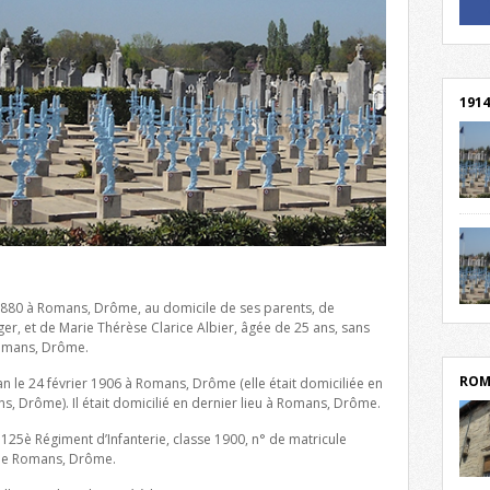
! Un 
! Rej
1914
cent
Mond
rend
Franc
rech
 1880 à Romans, Drôme, au domicile de ses parents, de
grav
Cliqu
er, et de Marie Thérèse Clarice Albier, âgée de 25 ans, sans
l’Hôt
Mort
Romans, Drôme.
lycée
par c
ROM
n le 24 février 1906 à Romans, Drôme (elle était domiciliée en
s, Drôme). Il était domicilié en dernier lieu à Romans, Drôme.
u 125è Régiment d’Infanterie, classe 1900, n° de matricule
 de Romans, Drôme.
depu