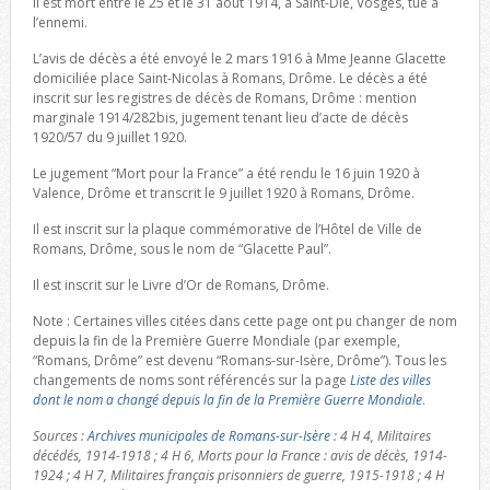
Il est mort entre le 25 et le 31 août 1914, à Saint-Dié, Vosges, tué à
l’ennemi.
L’avis de décès a été envoyé le 2 mars 1916 à Mme Jeanne Glacette
domiciliée place Saint-Nicolas à Romans, Drôme. Le décès a été
inscrit sur les registres de décès de Romans, Drôme : mention
marginale 1914/282bis, jugement tenant lieu d’acte de décès
1920/57 du 9 juillet 1920.
Le jugement “Mort pour la France” a été rendu le 16 juin 1920 à
Valence, Drôme et transcrit le 9 juillet 1920 à Romans, Drôme.
Il est inscrit sur la plaque commémorative de l’Hôtel de Ville de
Romans, Drôme, sous le nom de “Glacette Paul”.
Il est inscrit sur le Livre d’Or de Romans, Drôme.
Note : Certaines villes citées dans cette page ont pu changer de nom
depuis la fin de la Première Guerre Mondiale (par exemple,
“Romans, Drôme” est devenu “Romans-sur-Isère, Drôme”). Tous les
changements de noms sont référencés sur la page
Liste des villes
dont le nom a changé depuis la fin de la Première Guerre Mondiale
.
Sources :
Archives municipales de Romans-sur-Isère
: 4 H 4, Militaires
décédés, 1914-1918 ; 4 H 6, Morts pour la France : avis de décès, 1914-
1924 ; 4 H 7, Militaires français prisonniers de guerre, 1915-1918 ; 4 H