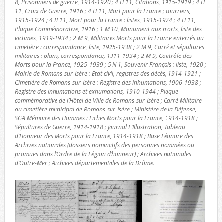
8, Prisonniers de guerre, 1914-1920 ; 4 H 11, Citations, 1915-1919 ; 4 H
11, Croix de Guerre, 1916 ; 4 H 11, Mort pour la France ; courriers,
1915-1924 ; 4 H 11, Mort pour la France : listes, 1915-1924 ; 4 H 11,
Plaque Commémorative, 1916 ; 1 M 10, Monument aux morts, liste des
victimes, 1919-1934 ; 2 M 9, Militaires Morts pour la France enterrés au
cimetière : correspondance, liste, 1925-1938 ; 2 M 9, Carré et sépultures
militaires : plans, correspondance, 1911-1934 ; 2 M 9, Contrôle des
Morts pour la France, 1925-1939 ; 5 N 1, Souvenir Français : liste, 1920 ;
Mairie de Romans-sur-Isère : Etat civil, registres des décès, 1914-1921 ;
Cimetière de Romans-sur-Isère : Registre des inhumations, 1906-1938 ;
Registre des inhumations et exhumations, 1910-1944 ; Plaque
commémorative de l’Hôtel de Ville de Romans-sur-Isère ; Carré Militaire
au cimetière municipal de Romans-sur-Isère ; Ministère de la Défense,
SGA Mémoire des Hommes : Fiches Morts pour la France, 1914-1918 ;
Sépultures de Guerre, 1914-1918 ; Journal L’Illustration, Tableau
d’Honneur des Morts pour la France, 1914-1918 ; Base Léonore des
Archives nationales (dossiers nominatifs des personnes nommées ou
promues dans l’Ordre de la Légion d’honneur) ; Archives nationales
d’Outre-Mer ; Archives départementales de la Drôme.