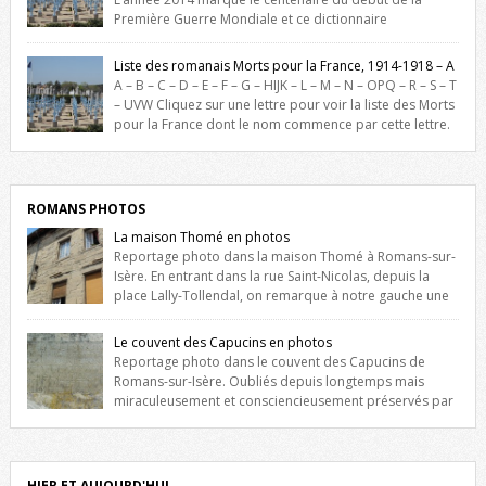
Première Guerre Mondiale et ce dictionnaire
biographique veut rendre hommage aux romanais Morts pour la
France durant ce conflit. La base de cette recherche historique est
Liste des romanais Morts pour la France, 1914-1918 – A
constituée des noms gravés sur les plaques commémoratives de
A – B – C – D – E – F – G – HIJK – L – M – N – OPQ – R – S – T
l’Hôtel de Ville, du lycée du Dauphiné et du lycée Triboulet, […]
– UVW Cliquez sur une lettre pour voir la liste des Morts
pour la France dont le nom commence par cette lettre.
Liste des romanais […]
ROMANS PHOTOS
La maison Thomé en photos
Reportage photo dans la maison Thomé à Romans-sur-
Isère. En entrant dans la rue Saint-Nicolas, depuis la
place Lally-Tollendal, on remarque à notre gauche une
maison construite au XVIè siècle. Les deux façades sont ornées de
fenêtres jumelles à meneaux. Entre ces deux étages, on peut voir une
Le couvent des Capucins en photos
niche qui contient une statue de la Vierge. […]
Reportage photo dans le couvent des Capucins de
Romans-sur-Isère. Oubliés depuis longtemps mais
miraculeusement et consciencieusement préservés par
les propriétaires des lieux, des vestiges du couvent des Capucins de
Romans-sur-Isère s’offrent à nouveau à notre vue. Cliquez ici pour lire
l’histoire de la redécouverte de vestiges du couvent des Capucins !
Petit retour sur l’histoire […]
HIER ET AUJOURD'HUI