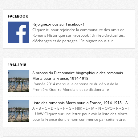
FACEBOOK
Rejoignez-nous sur Facebook !
Cliquez ici pour rejoindre la communauté des amis de
Romans Historique sur Facebook ! Un lieu d’actualités,
d’échanges et de partages ! Rejoignez-nous sur
Facebook, cliquez ici !
1914-1918
A propos du Dictionnaire biographique des romanais
Morts pour la France, 1914-1918
L’année 2014 marque le centenaire du début de la
Première Guerre Mondiale et ce dictionnaire
biographique veut rendre hommage aux romanais Morts pour la
France durant ce conflit. La base de cette recherche historique est
Liste des romanais Morts pour la France, 1914-1918 – A
constituée des noms gravés sur les plaques commémoratives de
A – B – C – D – E – F – G – HIJK – L – M – N – OPQ – R – S – T
l’Hôtel de Ville, du lycée du Dauphiné et du lycée Triboulet, […]
– UVW Cliquez sur une lettre pour voir la liste des Morts
pour la France dont le nom commence par cette lettre.
Liste des romanais […]