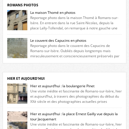
ROMANS PHOTOS
La maison Thomé en photos
Reportage photo dans la maison Thomé à Romans-sur-
Isère. En entrant dans la rue Saint-Nicolas, depuis la
place Lally-Tollendal, on remarque à notre gauche une
maison construite au XVIè siècle. Les deux façades sont ornées de
fenêtres jumelles à meneaux. Entre ces deux étages, on peut voir une
Le couvent des Capucins en photos
niche qui contient une statue de la Vierge. […]
Reportage photo dans le couvent des Capucins de
Romans-sur-Isère. Oubliés depuis longtemps mais
miraculeusement et consciencieusement préservés par
les propriétaires des lieux, des vestiges du couvent des Capucins de
Romans-sur-Isère s’offrent à nouveau à notre vue. Cliquez ici pour lire
l’histoire de la redécouverte de vestiges du couvent des Capucins ! Petit
retour sur l’histoire […]
HIER ET AUJOURD'HUI
Hier et aujourd’hui : la boulangerie Pinet
Une visite inédite et fascinante de Romans-sur-Isère, hier
et aujourd’hui, à travers des photographies du début du
XXè siècle et des photographies actuelles prises
exactement dans le même cadre ! A l’angle de la place Jean Jaurès et de
l’avenue Victor Hugo (à côté d’Intermarché), à Romans. La boulangerie
Hier et aujourd’hui : la place Ernest Gailly vue depuis la
Jules Pinet est inscrite dans le […]
tour Jacquemart
Une visite inédite et fascinante de Romans-sur-Isère, hier