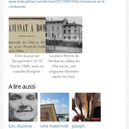
www.ledauphine.com/drome/2017/08/16/la-chanteuse-et-le-
cordonnier
Titre du journal
La place Perrot de
“Jacquemart”, le 19
Verdun au début du
février 1885, avec sa
XXè siècle, une
coquille d’origine.
vingtaine d’années
après les faits.
A lire aussi
Ces illustres
Une maternité
Joseph