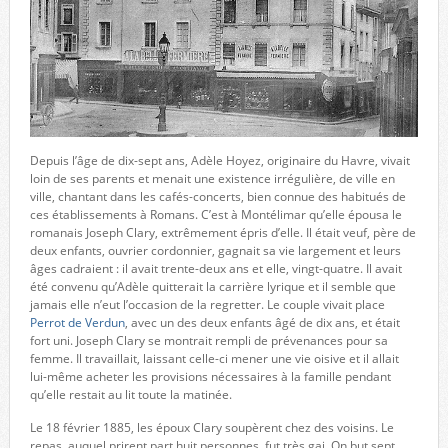
Depuis l’âge de dix-sept ans, Adèle Hoyez, originaire du Havre, vivait
loin de ses parents et menait une existence irrégulière, de ville en
ville, chantant dans les cafés-concerts, bien connue des habitués de
ces établissements à Romans. C’est à Montélimar qu’elle épousa le
romanais Joseph Clary, extrêmement épris d’elle. Il était veuf, père de
deux enfants, ouvrier cordonnier, gagnait sa vie largement et leurs
âges cadraient : il avait trente-deux ans et elle, vingt-quatre. Il avait
été convenu qu’Adèle quitterait la carrière lyrique et il semble que
jamais elle n’eut l’occasion de la regretter. Le couple vivait place
Perrot de Verdun
, avec un des deux enfants âgé de dix ans, et était
fort uni. Joseph Clary se montrait rempli de prévenances pour sa
femme. Il travaillait, laissant celle-ci mener une vie oisive et il allait
lui-même acheter les provisions nécessaires à la famille pendant
qu’elle restait au lit toute la matinée.
Le 18 février 1885, les époux Clary soupèrent chez des voisins. Le
repas, auquel prirent part huit personnes, fut très gai. On but sept