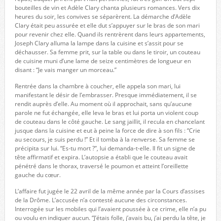
bouteilles de vin et Adèle Clary chanta plusieurs romances. Vers dix
heures du soir, les convives se séparèrent. La démarche d’Adèle
Clary était peu assurée et elle dut s’appuyer sur le bras de son mari
pour revenir chez elle. Quand ils rentrèrent dans leurs appartements,
Joseph Clary alluma la lampe dans la cuisine et s’assit pour se
déchausser. Sa femme prit, sur la table ou dans le tiroir, un couteau
de cuisine muni d’une lame de seize centimètres de longueur en
disant : “Je vais manger un morceau.”
Rentrée dans la chambre à coucher, elle appela son mari, lui
manifestant le désir de l’embrasser. Presque immédiatement, il se
rendit auprès d’elle. Au moment où il approchait, sans qu’aucune
parole ne fut échangée, elle leva le bras et lui porta un violent coup
de couteau dans le côté gauche. Le sang jaillit, il recula en chancelant
jusque dans la cuisine et eut à peine la force de dire à son fils : “Crie
au secours, je suis perdu !” Et il tomba à la renverse. Sa femme se
précipita sur lui. “Es-tu mort ?”, lui demanda-t-elle. Il fit un signe de
tête affirmatif et expira. L’autopsie a établi que le couteau avait
pénétré dans le thorax, traversé le poumon et atteint l’oreillette
gauche du cœur.
L’affaire fut jugée le 22 avril de la même année par la Cours d’assises
de la Drôme. L’accusée n’a contesté aucune des circonstances.
Interrogée sur les mobiles qui l’avaient poussée à ce crime, elle n’a pu
ou voulu en indiquer aucun. “J’étais folle, j’avais bu, j’ai perdu la tête, je