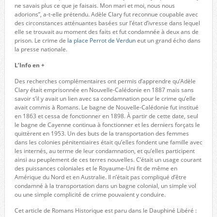
ne savais plus ce que je faisais. Mon mari et moi, nous nous
adorions”, a-t-elle prétendu. Adèle Clary fut reconnue coupable avec
des circonstances atténuantes basées sur l’état d’ivresse dans lequel
elle se trouvait au moment des faits et fut condamnée à deux ans de
prison. Le crime de
la place Perrot de Verdun
eut un grand écho dans
la presse nationale.
L’Info en +
Des recherches complémentaires ont permis d’apprendre qu’Adèle
Clary était emprisonnée en Nouvelle-Calédonie en 1887 mais sans
savoir s’il y avait un lien avec sa condamnation pour le crime qu’elle
avait commis à Romans. Le bagne de Nouvelle-Calédonie fut institué
en 1863 et cessa de fonctionner en 1898. À partir de cette date, seul
le bagne de Cayenne continua à fonctionner et les derniers forçats le
quittèrent en 1953. Un des buts de la transportation des femmes
dans les colonies pénitentiaires était qu’elles fondent une famille avec
les internés, au terme de leur condamnation, et qu’elles participent
ainsi au peuplement de ces terres nouvelles. C’était un usage courant
des puissances coloniales et le Royaume-Uni fit de même en
Amérique du Nord et en Australie. Il n’était pas compliqué d’être
condamné à la transportation dans un bagne colonial, un simple vol
ou une simple complicité de crime pouvaient y conduire.
Cet article de Romans Historique est paru dans le Dauphiné Libéré :