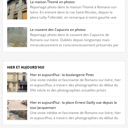
La maison Thomé en photos
Reportage photo dans la maison Thomé à Romans-sur-
Isère. En entrant dans la rue Saint-Nicolas, depuis la
place Lally-Tollendal, on remarque à notre gauche une
maison construite au XVIè siècle. Les deux façades sont ornées de
fenêtres jumelles à meneaux. Entre ces deux étages, on peut voir une
Le couvent des Capucins en photos
niche qui contient une statue de la Vierge. […]
Reportage photo dans le couvent des Capucins de
Romans-sur-Isère. Oubliés depuis longtemps mais
miraculeusement et consciencieusement préservés par
les propriétaires des lieux, des vestiges du couvent des Capucins de
Romans-sur-Isère s’offrent à nouveau à notre vue. Cliquez ici pour lire
l’histoire de la redécouverte de vestiges du couvent des Capucins ! Petit
retour sur l’histoire […]
HIER ET AUJOURD'HUI
Hier et aujourd’hui : la boulangerie Pinet
Une visite inédite et fascinante de Romans-sur-Isère, hier
et aujourd’hui, à travers des photographies du début du
XXè siècle et des photographies actuelles prises
exactement dans le même cadre ! A l’angle de la place Jean Jaurès et de
l’avenue Victor Hugo (à côté d’Intermarché), à Romans. La boulangerie
Hier et aujourd’hui : la place Ernest Gailly vue depuis la
Jules Pinet est inscrite dans le […]
tour Jacquemart
Une visite inédite et fascinante de Romans-sur-Isère, hier
et aujourd’hui, à travers des photographies du début du
XXè siècle et des photographies actuelles prises exactement dans le