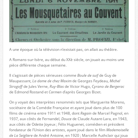
A une époque où la télévision n’existait pas, on allait au théâtre.
A Romans-sur-Isère, au début du XXè siècle, on jouait au moins une
pièce différente chaque semaine.
Il s’agissait de pièces sérieuses comme
Boule de suif
de Guy de
Maupassant,
La dame de chez Maxim
de Georges Feydeau,
Michel
Strogoff
de Jules Verne,
Ruy-Blas
de Victor Hugo,
Cyrano de Bergerac
de Edmond Rostand et
Carmen
d’après Georges Bizet.
On y voyait des interprètes renommés tels que Marguerite Moreno,
sociétaire de la Comédie Française et ayant joué dans plus de 100
films de cinéma entre 1911 et 1948, dont
Regain
de Marcel Pagnol, en
1937, aux côtés de Fernandel,
Douce
de Claude Autant-Lara, en 1943,
aux côtés de Odette Joyeux ; Félix Huguenet, comédien et président
fondateur de l’Union des artistes, ayant joué dans le film
Mademoiselle
de La Seigliere
de André Antoine, en 1920 ; Marcelle Authclair qui joua