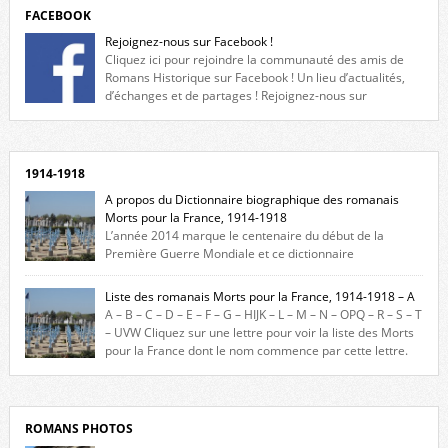
FACEBOOK
Rejoignez-nous sur Facebook !
Cliquez ici pour rejoindre la communauté des amis de
Romans Historique sur Facebook ! Un lieu d’actualités,
d’échanges et de partages ! Rejoignez-nous sur
Facebook, cliquez ici !
1914-1918
A propos du Dictionnaire biographique des romanais
Morts pour la France, 1914-1918
L’année 2014 marque le centenaire du début de la
Première Guerre Mondiale et ce dictionnaire
biographique veut rendre hommage aux romanais Morts pour la
France durant ce conflit. La base de cette recherche historique est
Liste des romanais Morts pour la France, 1914-1918 – A
constituée des noms gravés sur les plaques commémoratives de
A – B – C – D – E – F – G – HIJK – L – M – N – OPQ – R – S – T
l’Hôtel de Ville, du lycée du Dauphiné et du lycée Triboulet, […]
– UVW Cliquez sur une lettre pour voir la liste des Morts
pour la France dont le nom commence par cette lettre.
Liste des romanais […]
ROMANS PHOTOS