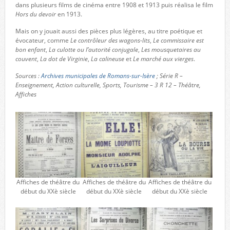
dans plusieurs films de cinéma entre 1908 et 1913 puis réalisa le film
Hors du devoir
en 1913.
Mais on y jouait aussi des pièces plus légères, au titre poétique et
évocateur, comme
Le contrôleur des wagons-lits
,
Le commissaire est
bon enfant
,
La culotte ou l’autorité conjugale
,
Les mousquetaires au
couvent
,
La dot de Virginie
,
La calineuse
et
Le marché aux vierges
.
Sources :
Archives municipales de Romans-sur-Isère
; Série R –
Enseignement, Action culturelle, Sports, Tourisme – 3 R 12 – Théâtre,
Affiches
Affiches de théâtre du
Affiches de théâtre du
Affiches de théâtre du
début du XXè siècle
début du XXè siècle
début du XXè siècle