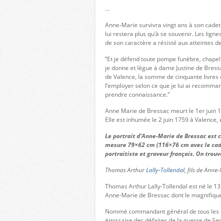
…
Anne-Marie survivra vingt ans à son cadet
lui restera plus qu’à se souvenir. Les lig
de son caractère a résisté aux atteintes de
“Et je défend toute pompe funèbre, chapel
je donne et lègue à dame Justine de Bress
de Valence, la somme de cinquante livres
l’employer selon ce que je lui ai recomman
prendre connaissance.”
Anne Marie de Bressac meurt le 1er juin 1
Elle est inhumée le 2 juin 1759 à Valence, 
Le portrait d’Anne-Marie de Bressac est c
mesure 79×62 cm (116×76 cm avec le cadre
portraitiste et graveur français. On tro
Thomas Arthur
Lally-Tollendal
, fils de Anne
Thomas Arthur Lally-Tollendal est né le 13
Anne-Marie de Bressac dont le magnifique 
Nommé commandant général de tous les éta
émissaire des défaites de la guerre de Sep