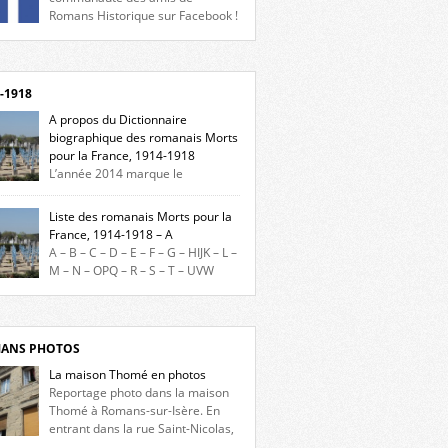
Romans Historique sur Facebook !
eu d’actualités, d’échanges et de partages !
gnez-nous sur Facebook, cliquez ici !
-1918
A propos du Dictionnaire
biographique des romanais Morts
pour la France, 1914-1918
L’année 2014 marque le
enaire du début de la Première Guerre
iale et ce dictionnaire biographique veut
Liste des romanais Morts pour la
re hommage aux romanais Morts pour la
France, 1914-1918 – A
e durant ce conflit. La base de cette
A – B – C – D – E – F – G – HIJK – L –
erche historique est constituée des noms
M – N – OPQ – R – S – T – UVW
és sur les plaques commémoratives de
ez sur une lettre pour voir la liste des
el de Ville, du lycée du Dauphiné et du lycée
s pour la France dont le nom commence
ulet, […]
ette lettre. Liste des romanais […]
ANS PHOTOS
La maison Thomé en photos
Reportage photo dans la maison
Thomé à Romans-sur-Isère. En
entrant dans la rue Saint-Nicolas,
s la place Lally-Tollendal, on remarque à