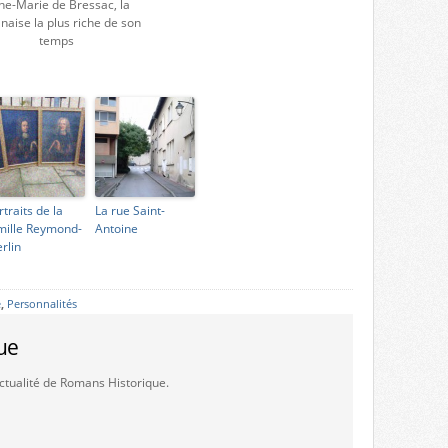
ne-Marie de Bressac, la
aise la plus riche de son
temps
rtraits de la
La rue Saint-
mille Reymond-
Antoine
rlin
e
,
Personnalités
ue
'actualité de Romans Historique.