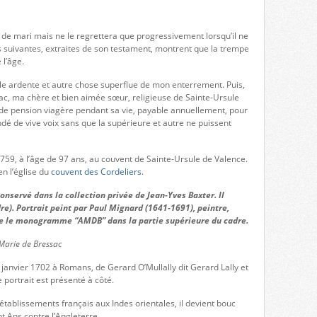
 de mari mais ne le regrettera que progressivement lorsqu’il ne
nes suivantes, extraites de son testament, montrent que la trempe
 l’âge.
le ardente et autre chose superflue de mon enterrement. Puis,
ac, ma chère et bien aimée sœur, religieuse de Sainte-Ursule
 de pension viagère pendant sa vie, payable annuellement, pour
dé de vive voix sans que la supérieure et autre ne puissent
759, à l’âge de 97 ans, au couvent de Sainte-Ursule de Valence.
en l’église du
couvent des Cordeliers
.
onservé dans la collection privée de Jean-Yves Baxter. Il
). Portrait peint par Paul Mignard (1641-1691), peintre,
uve le monogramme “AMDB” dans la partie supérieure du cadre.
-Marie de Bressac
 janvier 1702 à Romans, de Gerard O’Mullally dit Gerard Lally et
portrait est présenté à côté.
blissements français aux Indes orientales, il devient bouc
t Ans contre l’Angleterre.