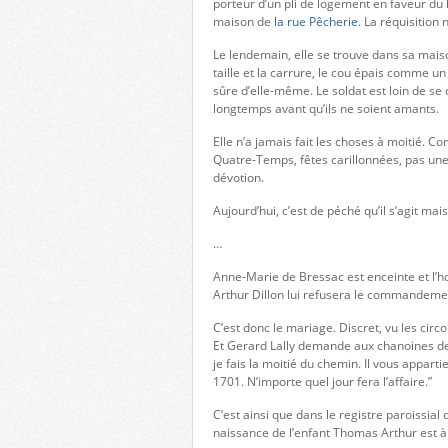
porteur d’un pli de logement en faveur du l
maison de
la rue Pêcherie
. La réquisition 
Le lendemain, elle se trouve dans sa maison
taille et la carrure, le cou épais comme un
sûre d’elle-même. Le soldat est loin de se 
longtemps avant qu’ils ne soient amants.
Elle n’a jamais fait les choses à moitié. C
Quatre-Temps, fêtes carillonnées, pas une
dévotion.
Aujourd’hui, c’est de péché qu’il s’agit mai
…
Anne-Marie de Bressac est enceinte et l’h
Arthur Dillon lui refusera le commandement
C’est donc le mariage. Discret, vu les cir
Et Gerard Lally demande aux chanoines de 
je fais la moitié du chemin. Il vous apparti
1701. N’importe quel jour fera l’affaire.”
C’est ainsi que dans le registre paroissial 
naissance de l’enfant Thomas Arthur est à 