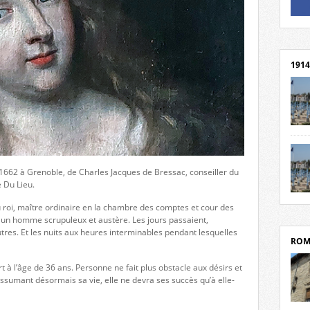
Un li
Rejoi
1914
cent
Mond
rend
Franc
1662 à Grenoble, de Charles Jacques de Bressac, conseiller du
rech
 Du Lieu.
grav
Cliqu
du roi, maître ordinaire en la chambre des comptes et cour des
l’Hôt
Mort
t un homme scrupuleux et austère. Les jours passaient,
Tribo
par c
es. Et les nuits aux heures interminables pendant lesquelles
ROM
rt à l’âge de 36 ans. Personne ne fait plus obstacle aux désirs et
sumant désormais sa vie, elle ne devra ses succès qu’à elle-
depui