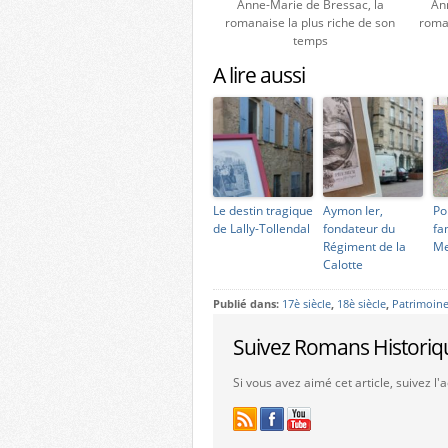
Anne-Marie de Bressac, la
An
romanaise la plus riche de son
roman
temps
A lire aussi
Le destin tragique
Aymon Ier,
Po
de Lally-Tollendal
fondateur du
fa
Régiment de la
Me
Calotte
Publié dans:
17è siècle
,
18è siècle
,
Patrimoin
Suivez Romans Historiq
Si vous avez aimé cet article, suivez l