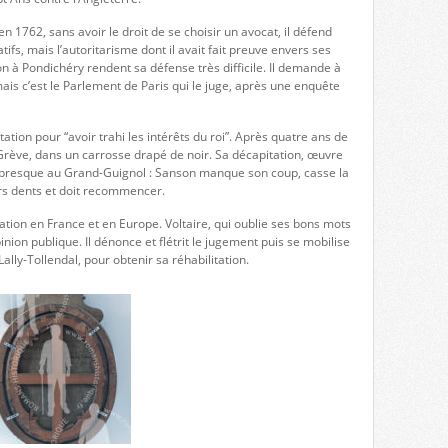
en 1762, sans avoir le droit de se choisir un avocat, il défend
ifs, mais l’autoritarisme dont il avait fait preuve envers ses
n à Pondichéry rendent sa défense très difficile. Il demande à
mais c’est le Parlement de Paris qui le juge, après une enquête
ation pour “avoir trahi les intérêts du roi”. Après quatre ans de
e Grève, dans un carrosse drapé de noir. Sa décapitation, œuvre
e presque au Grand-Guignol : Sanson manque son coup, casse la
rs dents et doit recommencer.
tion en France et en Europe. Voltaire, qui oublie ses bons mots
opinion publique. Il dénonce et flétrit le jugement puis se mobilise
ally-Tollendal, pour obtenir sa réhabilitation.