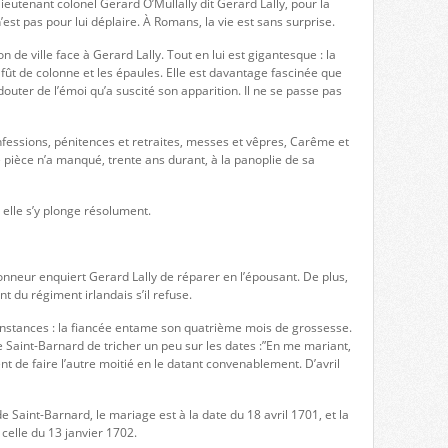
ieutenant colonel Gerard O’Mullally dit Gerard Lally, pour la
n’est pas pour lui déplaire. À Romans, la vie est sans surprise.
 de ville face à Gerard Lally. Tout en lui est gigantesque : la
 fût de colonne et les épaules. Elle est davantage fascinée que
douter de l’émoi qu’a suscité son apparition. Il ne se passe pas
onfessions, pénitences et retraites, messes et vêpres, Carême et
 pièce n’a manqué, trente ans durant, à la panoplie de sa
s elle s’y plonge résolument.
onneur enquiert Gerard Lally de réparer en l’épousant. De plus,
 du régiment irlandais s’il refuse.
constances : la fiancée entame son quatrième mois de grossesse.
Saint-Barnard de tricher un peu sur les dates :”En me mariant,
ent de faire l’autre moitié en le datant convenablement. D’avril
de Saint-Barnard, le mariage est à la date du 18 avril 1701, et la
celle du 13 janvier 1702.