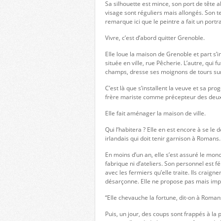
Sa silhouette est mince, son port de tête a
visage sont réguliers mais allongés. Son te
remarque ici que le peintre a fait un portrai
Vivre, c’est d’abord quitter Grenoble.
Elle loue la maison de Grenoble et part s’
située en ville, rue Pêcherie. L’autre, qu
champs, dresse ses moignons de tours su
C’est là que s’installent la veuve et sa p
frère mariste comme précepteur des deux
Elle fait aménager la maison de ville.
Qui l’habitera ? Elle en est encore à se l
irlandais qui doit tenir garnison à Romans.
En moins d’un an, elle s’est assuré le mono
fabrique ni d’ateliers. Son personnel est f
avec les fermiers qu’elle traite. Ils crai
désarçonne. Elle ne propose pas mais imp
“Elle chevauche la fortune, dit-on à Roma
Puis, un jour, des coups sont frappés à la 