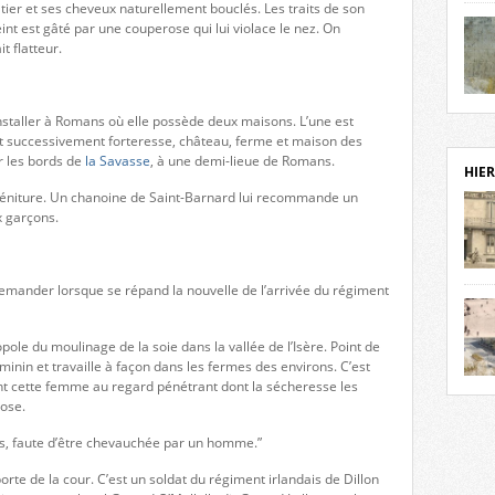
ltier et ses cheveux naturellement bouclés. Les traits de son
notr
int est gâté par une couperose qui lui violace le nez. On
sièc
t flatteur.
fenê
étage
statu
Isèr
installer à Romans où elle possède deux maisons. L’une est
mira
i fut successivement forteresse, château, ferme et maison des
prése
r les bords de
la Savasse
, à une demi-lieue de Romans.
vest
HIER
sur-I
rogéniture. Un chanoine de Saint-Barnard lui recommande un
Cliqu
 garçons.
de ve
retou
aujo
e demander lorsque se répand la nouvelle de l’arrivée du régiment
débu
actu
cadre
pole du moulinage de la soie dans la vallée de l’Isère. Point de
l’ave
éminin et travaille à façon dans les fermes des environs. C’est
Roman
gnent cette femme au regard pénétrant dont la sécheresse les
Roman
dans 
ose.
des 
des 
ns, faute d’être chevauchée par un homme.”
dans
donc
porte de la cour. C’est un soldat du régiment irlandais de Dillon
l’ima