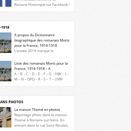
Romans Historique sur Facebook !
eu d’actualités, d’échanges et de partages !
gnez-nous sur Facebook, cliquez ici !
-1918
A propos du Dictionnaire
biographique des romanais Morts
pour la France, 1914-1918
L’année 2014 marque le
enaire du début de la Première Guerre
iale et ce dictionnaire biographique veut
Liste des romanais Morts pour la
re hommage aux romanais Morts pour la
France, 1914-1918 – A
e durant ce conflit. La base de cette
A – B – C – D – E – F – G – HIJK – L –
erche historique est constituée des noms
M – N – OPQ – R – S – T – UVW
és sur les plaques commémoratives de
ez sur une lettre pour voir la liste des
el de Ville, du lycée du Dauphiné et du lycée
s pour la France dont le nom commence
ulet, […]
ette lettre. Liste des romanais […]
ANS PHOTOS
La maison Thomé en photos
Reportage photo dans la maison
Thomé à Romans-sur-Isère. En
entrant dans la rue Saint-Nicolas,
s la place Lally-Tollendal, on remarque à