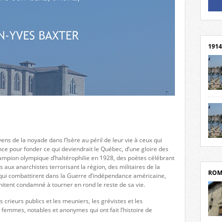
Un li
Rejoi
1914
cent
Mond
rend
Franc
rech
grav
ns de la noyade dans l’Isère au péril de leur vie à ceux qui
Cliqu
l’Hôt
nce pour fonder ce qui deviendrait le Québec, d’une gloire des
Mort
Tribo
ampion olympique d’haltérophilie en 1928, des poètes célébrant
par c
 aux anarchistes terrorisant la région, des militaires de la
ROM
qui combattirent dans la Guerre d’indépendance américaine,
nitent condamné à tourner en rond le reste de sa vie.
es crieurs publics et les meuniers, les grévistes et les
 femmes, notables et anonymes qui ont fait l’histoire de
depui