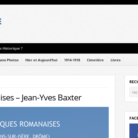
 Historique ?
ans Photos
Hier et Aujourd’hui
1914-1918
Cimetière
Livres
REC
ses – Jean-Yves Baxter
FAC