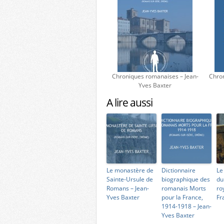
Chroniques romanaises – Jean-
Chron
Yves Baxter
A lire aussi
Le monastère de
Dictionnaire
Le
Sainte-Ursule de
biographique des
du
Romans – Jean-
romanais Morts
ro
Yves Baxter
pour la France,
Fr
1914-1918 – Jean-
Yves Baxter