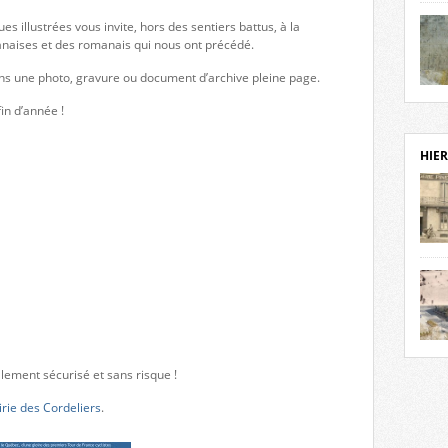
notr
es illustrées vous invite, hors des sentiers battus, à la
sièc
anaises et des romanais qui nous ont précédé.
fenê
étage
ns une photo, gravure ou document d’archive pleine page.
statu
Isèr
fin d’année !
mira
prése
vest
HIER
sur-I
Cliqu
de ve
retou
aujo
débu
actu
cadre
l’ave
Roman
Roman
dans 
des 
talement sécurisé et sans risque !
des 
dans
irie des Cordeliers
.
donc
l’ima