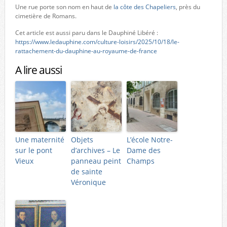
Une rue porte son nom en haut de
la côte des Chapeliers
, près du
cimetière de Romans.
Cet article est aussi paru dans le Dauphiné Libéré :
https://www.ledauphine.com/culture-loisirs/2025/10/18/le-
rattachement-du-dauphine-au-royaume-de-france
A lire aussi
Une maternité
Objets
L’école Notre-
sur le pont
d’archives – Le
Dame des
Vieux
panneau peint
Champs
de sainte
Véronique