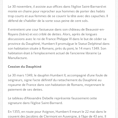
Le 30 novembre, il assiste aux offices dans l’église Saint-Barnard et
monte en chaire pour reprocher aux hommes de porter des habits
trop courts et aux femmes de se couvrir la tête avec des capuches. Il
défend de s’habiller de la sorte sous peine de cent sols.
Il entretient une cour fastueuse dans son château de Beauvoir-en-
Royans (Isère) et est criblé de dettes. Alors, après de longues
discussions avec le roi de France Philippe VI dans le but de céder sa
province du Dauphiné, Humbert II promulgue le Statut Delphinal dans
son habitation située à Romans, près du pont, le 14 mars 1349. Son
habitation était à l’emplacement actuel de l’ancienne librairie La
Manufacture.
Cession du Dauphiné
Le 30 mars 1349, le dauphin Humbert II, accompagné d’une foule de
seigneurs, signe l’acte définitif du rattachement du Dauphiné au
royaume de France dans son habitation de Romans, moyennant le
paiement de ses dettes.
Le tableau d’Alexandre Debelle représente faussement cette
signature dans l’église Saint-Barnard.
En 1355, en route pour Avignon, Humbert II meurt le 22 mai dans le
couvent des Jacobins de Clermont en Auvergne, à l’âge de 43 ans. Il