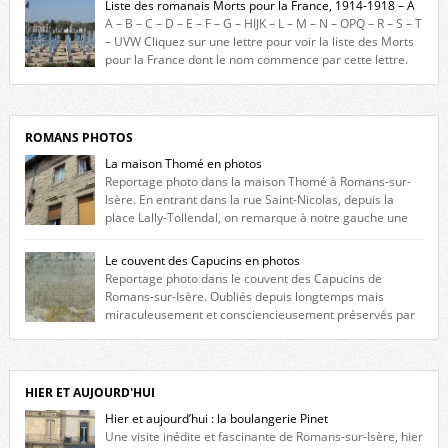
Liste des romanais Morts pour la France, 1914-1918 – A
constituée des noms gravés sur les plaques commémoratives de
A – B – C – D – E – F – G – HIJK – L – M – N – OPQ – R – S – T
l’Hôtel de Ville, du lycée du Dauphiné et du lycée Triboulet, […]
– UVW Cliquez sur une lettre pour voir la liste des Morts
pour la France dont le nom commence par cette lettre.
Liste des romanais […]
ROMANS PHOTOS
La maison Thomé en photos
Reportage photo dans la maison Thomé à Romans-sur-
Isère. En entrant dans la rue Saint-Nicolas, depuis la
place Lally-Tollendal, on remarque à notre gauche une
maison construite au XVIè siècle. Les deux façades sont ornées de
fenêtres jumelles à meneaux. Entre ces deux étages, on peut voir une
Le couvent des Capucins en photos
niche qui contient une statue de la Vierge. […]
Reportage photo dans le couvent des Capucins de
Romans-sur-Isère. Oubliés depuis longtemps mais
miraculeusement et consciencieusement préservés par
les propriétaires des lieux, des vestiges du couvent des Capucins de
Romans-sur-Isère s’offrent à nouveau à notre vue. Cliquez ici pour lire
l’histoire de la redécouverte de vestiges du couvent des Capucins ! Petit
retour sur l’histoire […]
HIER ET AUJOURD'HUI
Hier et aujourd’hui : la boulangerie Pinet
Une visite inédite et fascinante de Romans-sur-Isère, hier