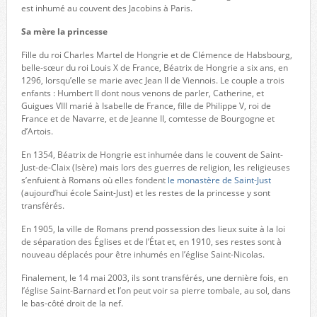
est inhumé au couvent des Jacobins à Paris.
Sa mère la princesse
Fille du roi Charles Martel de Hongrie et de Clémence de Habsbourg,
belle-sœur du roi Louis X de France, Béatrix de Hongrie a six ans, en
1296, lorsqu’elle se marie avec Jean II de Viennois. Le couple a trois
enfants : Humbert II dont nous venons de parler, Catherine, et
Guigues VIII marié à Isabelle de France, fille de Philippe V, roi de
France et de Navarre, et de Jeanne II, comtesse de Bourgogne et
d’Artois.
En 1354, Béatrix de Hongrie est inhumée dans le couvent de Saint-
Just-de-Claix (Isère) mais lors des guerres de religion, les religieuses
s’enfuient à Romans où elles fondent
le monastère de Saint-Just
(aujourd’hui école Saint-Just) et les restes de la princesse y sont
transférés.
En 1905, la ville de Romans prend possession des lieux suite à la loi
de séparation des Églises et de l’État et, en 1910, ses restes sont à
nouveau déplacés pour être inhumés en l’église Saint-Nicolas.
Finalement, le 14 mai 2003, ils sont transférés, une dernière fois, en
l’église Saint-Barnard et l’on peut voir sa pierre tombale, au sol, dans
le bas-côté droit de la nef.