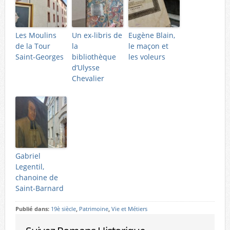
Les Moulins
Un ex-libris de
Eugène Blain,
de la Tour
la
le maçon et
Saint-Georges
bibliothèque
les voleurs
d’Ulysse
Chevalier
Gabriel
Legentil,
chanoine de
Saint-Barnard
Publié dans:
19è siècle
,
Patrimoine
,
Vie et Métiers