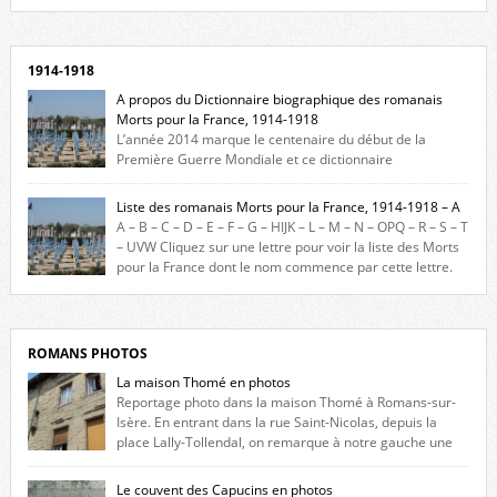
Facebook, cliquez ici !
1914-1918
A propos du Dictionnaire biographique des romanais
Morts pour la France, 1914-1918
L’année 2014 marque le centenaire du début de la
Première Guerre Mondiale et ce dictionnaire
biographique veut rendre hommage aux romanais Morts pour la
France durant ce conflit. La base de cette recherche historique est
Liste des romanais Morts pour la France, 1914-1918 – A
constituée des noms gravés sur les plaques commémoratives de
A – B – C – D – E – F – G – HIJK – L – M – N – OPQ – R – S – T
l’Hôtel de Ville, du lycée du Dauphiné et du lycée Triboulet, […]
– UVW Cliquez sur une lettre pour voir la liste des Morts
pour la France dont le nom commence par cette lettre.
Liste des romanais […]
ROMANS PHOTOS
La maison Thomé en photos
Reportage photo dans la maison Thomé à Romans-sur-
Isère. En entrant dans la rue Saint-Nicolas, depuis la
place Lally-Tollendal, on remarque à notre gauche une
maison construite au XVIè siècle. Les deux façades sont ornées de
fenêtres jumelles à meneaux. Entre ces deux étages, on peut voir une
Le couvent des Capucins en photos