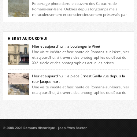
niche qui contient une statue de la Vierge. […]
Reportage photo dans le couvent des Capucins de
Romans-sur-Isère. Oubliés depuis longtemps mais
miraculeusement et consciencieusement préservés par
les propriétaires des lieux, des vestiges du couvent des Capucins de
Romans-sur-Isère s’offrent à nouveau à notre vue. Cliquez ici pour lire
l’histoire de la redécouverte de vestiges du couvent des Capucins ! Petit
retour sur l’histoire […]
HIER ET AUJOURD'HUI
Hier et aujourd’hui : la boulangerie Pinet
Une visite inédite et fascinante de Romans-sur-Isère, hier
et aujourd’hui, à travers des photographies du début du
XXè siècle et des photographies actuelles prises
exactement dans le même cadre ! A l’angle de la place Jean Jaurès et de
l’avenue Victor Hugo (à côté d’Intermarché), à Romans. La boulangerie
Hier et aujourd’hui : la place Ernest Gailly vue depuis la
Jules Pinet est inscrite dans le […]
tour Jacquemart
Une visite inédite et fascinante de Romans-sur-Isère, hier
et aujourd’hui, à travers des photographies du début du
XXè siècle et des photographies actuelles prises exactement dans le
même cadre ! Ma photo date de 2009 donc ça a un peu changé depuis.
Cliquez sur l’image pour l’agrandir
© 2008-2026 Romans Historique - Jean-Yves Baxter