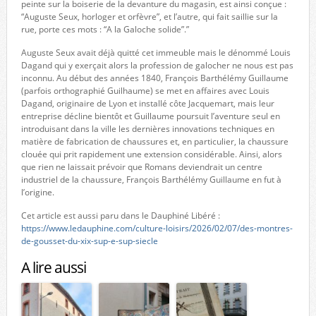
peinte sur la boiserie de la devanture du magasin, est ainsi conçue :
“Auguste Seux, horloger et orfèvre”, et l’autre, qui fait saillie sur la
rue, porte ces mots : “A la Galoche solide”.”
Auguste Seux avait déjà quitté cet immeuble mais le dénommé Louis
Dagand qui y exerçait alors la profession de galocher ne nous est pas
inconnu. Au début des années 1840, François Barthélémy Guillaume
(parfois orthographié Guilhaume) se met en affaires avec Louis
Dagand, originaire de Lyon et installé côte Jacquemart, mais leur
entreprise décline bientôt et Guillaume poursuit l’aventure seul en
introduisant dans la ville les dernières innovations techniques en
matière de fabrication de chaussures et, en particulier, la chaussure
clouée qui prit rapidement une extension considérable. Ainsi, alors
que rien ne laissait prévoir que Romans deviendrait un centre
industriel de la chaussure, François Barthélémy Guillaume en fut à
l’origine.
Cet article est aussi paru dans le Dauphiné Libéré :
https://www.ledauphine.com/culture-loisirs/2026/02/07/des-montres-
de-gousset-du-xix-sup-e-sup-siecle
A lire aussi