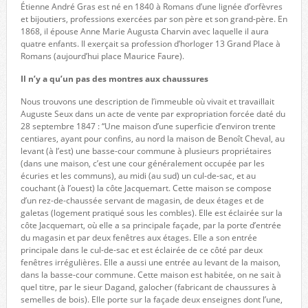
Étienne André Gras est né en 1840 à Romans d’une lignée d’orfèvres
et bijoutiers, professions exercées par son père et son grand-père. En
1868, il épouse Anne Marie Augusta Charvin avec laquelle il aura
quatre enfants. Il exerçait sa profession d’horloger 13 Grand Place à
Romans (aujourd’hui place Maurice Faure).
Il n’y a qu’un pas des montres aux chaussures
Nous trouvons une description de l’immeuble où vivait et travaillait
Auguste Seux dans un acte de vente par expropriation forcée daté du
28 septembre 1847 : “Une maison d’une superficie d’environ trente
centiares, ayant pour confins, au nord la maison de Benoît Cheval, au
levant (à l’est) une basse-cour commune à plusieurs propriétaires
(dans une maison, c’est une cour généralement occupée par les
écuries et les communs), au midi (au sud) un cul-de-sac, et au
couchant (à l’ouest) la côte Jacquemart. Cette maison se compose
d’un rez-de-chaussée servant de magasin, de deux étages et de
galetas (logement pratiqué sous les combles). Elle est éclairée sur la
côte Jacquemart, où elle a sa principale façade, par la porte d’entrée
du magasin et par deux fenêtres aux étages. Elle a son entrée
principale dans le cul-de-sac et est éclairée de ce côté par deux
fenêtres irrégulières. Elle a aussi une entrée au levant de la maison,
dans la basse-cour commune. Cette maison est habitée, on ne sait à
quel titre, par le sieur Dagand, galocher (fabricant de chaussures à
semelles de bois). Elle porte sur la façade deux enseignes dont l’une,