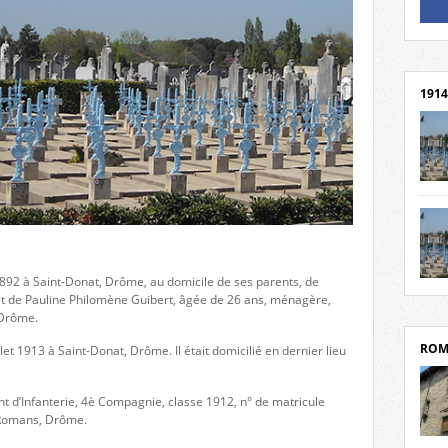
Un li
Rejoi
1914
cent
Mond
rend
Franc
rech
892 à Saint-Donat, Drôme, au domicile de ses parents, de
grav
Cliqu
et de Pauline Philomène Guibert, âgée de 26 ans, ménagère,
l’Hôt
Mort
 Drôme.
Tribo
par c
ROM
let 1913 à Saint-Donat, Drôme. Il était domicilié en dernier lieu
nt d’Infanterie, 4è Compagnie, classe 1912, n° de matricule
 Romans, Drôme.
depui