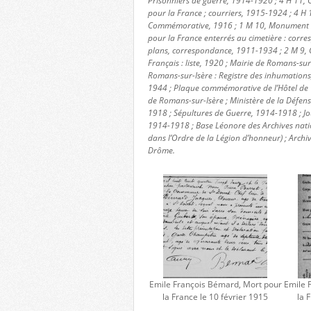
Prisonniers de guerre, 1914-1920 ; 4 H 11, C
pour la France ; courriers, 1915-1924 ; 4 H 
Commémorative, 1916 ; 1 M 10, Monument aux
pour la France enterrés au cimetière : corres
plans, correspondance, 1911-1934 ; 2 M 9, 
Français : liste, 1920 ; Mairie de Romans-sur-
Romans-sur-Isère : Registre des inhumation
1944 ; Plaque commémorative de l’Hôtel de V
de Romans-sur-Isère ; Ministère de la Défe
1918 ; Sépultures de Guerre, 1914-1918 ; Jo
1914-1918 ; Base Léonore des Archives nat
dans l’Ordre de la Légion d’honneur) ; Archi
Drôme.
Emile François Bémard, Mort pour
Emile 
la France le 10 février 1915
la 