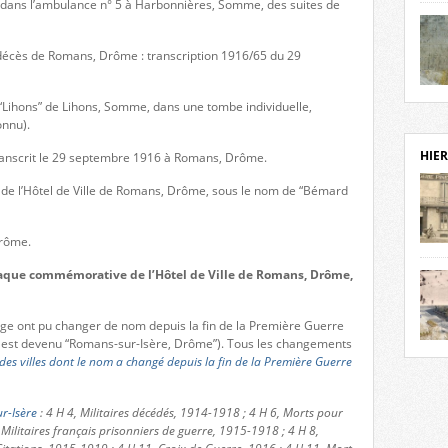
s, dans l’ambulance n° 5 à Harbonnières, Somme, des suites de
notr
sièc
fenê
e décès de Romans, Drôme : transcription 1916/65 du 29
étage
statu
Isèr
 “Lihons” de Lihons, Somme, dans une tombe individuelle,
mira
onnu).
prése
vest
HIER
transcrit le 29 septembre 1916 à Romans, Drôme.
sur-I
Cliqu
e de l’Hôtel de Ville de Romans, Drôme, sous le nom de “Bémard
de ve
retou
Drôme.
aujo
débu
 plaque commémorative de l’Hôtel de Ville de Romans, Drôme,
actu
cadre
page ont pu changer de nom depuis la fin de la Première Guerre
l’ave
est devenu “Romans-sur-Isère, Drôme”). Tous les changements
Roman
Roman
 des villes dont le nom a changé depuis la fin de la Première Guerre
dans 
des 
des 
dans
r-Isère
: 4 H 4, Militaires décédés, 1914-1918 ; 4 H 6, Morts pour
donc
 Militaires français prisonniers de guerre, 1915-1918 ; 4 H 8,
l’ima