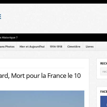
 Historique ?
ans Photos
Hier et Aujourd’hui
1914-1918
Cimetière
Livres
REC
rd, Mort pour la France le 10
FAC