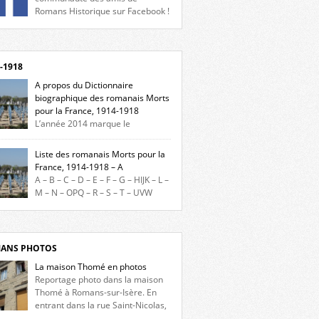
Romans Historique sur Facebook !
eu d’actualités, d’échanges et de partages !
gnez-nous sur Facebook, cliquez ici !
-1918
A propos du Dictionnaire
biographique des romanais Morts
pour la France, 1914-1918
L’année 2014 marque le
enaire du début de la Première Guerre
iale et ce dictionnaire biographique veut
Liste des romanais Morts pour la
re hommage aux romanais Morts pour la
France, 1914-1918 – A
e durant ce conflit. La base de cette
A – B – C – D – E – F – G – HIJK – L –
erche historique est constituée des noms
M – N – OPQ – R – S – T – UVW
és sur les plaques commémoratives de
ez sur une lettre pour voir la liste des
el de Ville, du lycée du Dauphiné et du lycée
s pour la France dont le nom commence
ulet, […]
ette lettre. Liste des romanais […]
ANS PHOTOS
La maison Thomé en photos
Reportage photo dans la maison
Thomé à Romans-sur-Isère. En
entrant dans la rue Saint-Nicolas,
s la place Lally-Tollendal, on remarque à