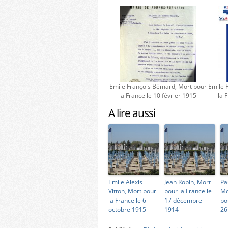
Emile François Bémard, Mort pour
Emile 
la France le 10 février 1915
la 
A lire aussi
Emile Alexis
Jean Robin, Mort
Pa
Vitton, Mort pour
pour la France le
Mo
la France le 6
17 décembre
po
octobre 1915
1914
26