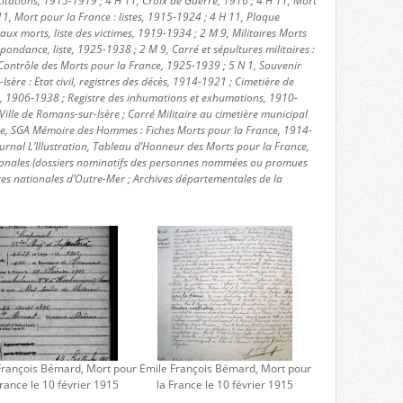
itations, 1915-1919 ; 4 H 11, Croix de Guerre, 1916 ; 4 H 11, Mort
11, Mort pour la France : listes, 1915-1924 ; 4 H 11, Plaque
 morts, liste des victimes, 1919-1934 ; 2 M 9, Militaires Morts
pondance, liste, 1925-1938 ; 2 M 9, Carré et sépultures militaires :
Contrôle des Morts pour la France, 1925-1939 ; 5 N 1, Souvenir
Isère : Etat civil, registres des décès, 1914-1921 ; Cimetière de
s, 1906-1938 ; Registre des inhumations et exhumations, 1910-
ille de Romans-sur-Isère ; Carré Militaire au cimetière municipal
nse, SGA Mémoire des Hommes : Fiches Morts pour la France, 1914-
urnal L’Illustration, Tableau d’Honneur des Morts pour la France,
ionales (dossiers nominatifs des personnes nommées ou promues
ves nationales d’Outre-Mer ; Archives départementales de la
François Bémard, Mort pour
Emile François Bémard, Mort pour
France le 10 février 1915
la France le 10 février 1915