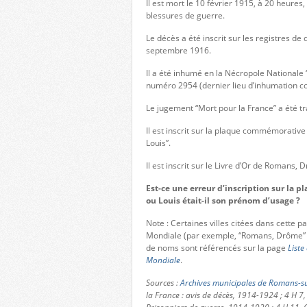
Il est mort le 10 février 1915, à 20 heure
blessures de guerre.
Le décès a été inscrit sur les registres d
septembre 1916.
Il a été inhumé en la Nécropole Nationale
numéro 2954 (dernier lieu d’inhumation c
Le jugement “Mort pour la France” a été 
Il est inscrit sur la plaque commémorativ
Louis”.
Il est inscrit sur le Livre d’Or de Romans, 
Est-ce une erreur d’inscription sur la
ou Louis était-il son prénom d’usage ?
Note : Certaines villes citées dans cette 
Mondiale (par exemple, “Romans, Drôme” 
de noms sont référencés sur la page
Liste
Mondiale
.
Sources :
Archives municipales de Romans-su
la France : avis de décès, 1914-1924 ; 4 H 7,