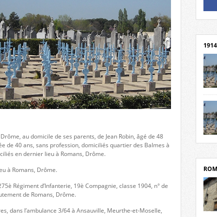
Un li
Rejoi
1914
cent
Mond
rend
Franc
rech
, Drôme, au domicile de ses parents, de Jean Robin, âgé de 48
grav
Cliqu
gée de 40 ans, sans profession, domiciliés quartier des Balmes à
l’Hôt
Mort
iliés en dernier lieu à Romans, Drôme.
Tribo
par c
ROM
r lieu à Romans, Drôme.
u 275è Régiment d’Infanterie, 19è Compagnie, classe 1904, n° de
crutement de Romans, Drôme.
res, dans l’ambulance 3/64 à Ansauville, Meurthe-et-Moselle,
depui