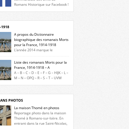
Romans Historique sur Facebook !
eu d’actualités, d’échanges et de partages !
gnez-nous sur Facebook, cliquez ici !
-1918
A propos du Dictionnaire
biographique des romanais Morts
pour la France, 1914-1918
L’année 2014 marque le
enaire du début de la Première Guerre
iale et ce dictionnaire biographique veut
Liste des romanais Morts pour la
re hommage aux romanais Morts pour la
France, 1914-1918 – A
e durant ce conflit. La base de cette
A – B – C – D – E – F – G – HIJK – L –
erche historique est constituée des noms
M – N – OPQ – R – S – T – UVW
és sur les plaques commémoratives de
ez sur une lettre pour voir la liste des
el de Ville, du lycée du Dauphiné et du lycée
s pour la France dont le nom commence
ulet, […]
ette lettre. Liste des romanais […]
ANS PHOTOS
La maison Thomé en photos
Reportage photo dans la maison
Thomé à Romans-sur-Isère. En
entrant dans la rue Saint-Nicolas,
s la place Lally-Tollendal, on remarque à