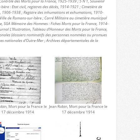
Contrôle des Morts pour la France, 1925-1939 ; 5 N 1, Souvenir
Isère : Etat civil, registres des décès, 1914-1921 ; Cimetière de
s, 1906-1938 ; Registre des inhumations et exhumations, 1910-
ille de Romans-sur-Isère ; Carré Militaire au cimetière municipal
nse, SGA Mémoire des Hommes : Fiches Morts pour la France, 1914-
urnal L’Illustration, Tableau d’Honneur des Morts pour la France,
ionales (dossiers nominatifs des personnes nommées ou promues
ves nationales d’Outre-Mer ; Archives départementales de la
obin, Mort pour la France le
Jean Robin, Mort pour la France le
17 décembre 1914
17 décembre 1914