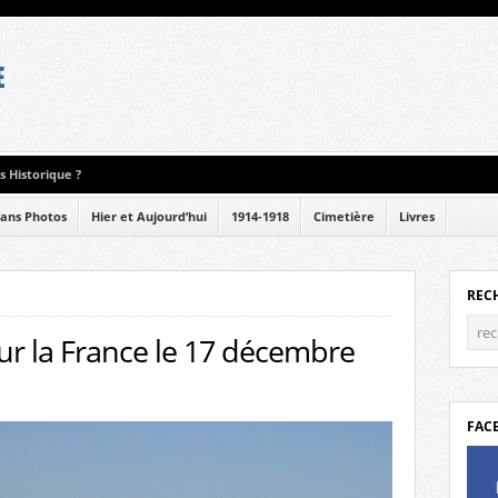
 Historique ?
ans Photos
Hier et Aujourd’hui
1914-1918
Cimetière
Livres
REC
ur la France le 17 décembre
FAC