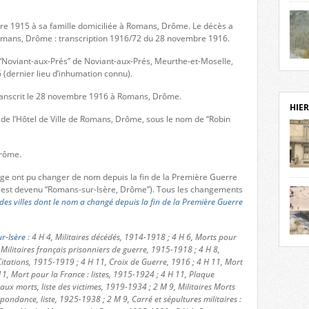
notr
sièc
re 1915 à sa famille domiciliée à Romans, Drôme. Le décès a
fenê
 Romans, Drôme : transcription 1916/72 du 28 novembre 1916.
étage
 “Noviant-aux-Prés” de Noviant-aux-Prés, Meurthe-et-Moselle,
statu
Isèr
(dernier lieu d’inhumation connu).
mira
prése
transcrit le 28 novembre 1916 à Romans, Drôme.
vest
HIER
sur-I
 de l’Hôtel de Ville de Romans, Drôme, sous le nom de “Robin
Cliqu
de ve
retou
Drôme.
aujo
page ont pu changer de nom depuis la fin de la Première Guerre
débu
est devenu “Romans-sur-Isère, Drôme”). Tous les changements
actu
 des villes dont le nom a changé depuis la fin de la Première Guerre
cadre
l’ave
r-Isère
: 4 H 4, Militaires décédés, 1914-1918 ; 4 H 6, Morts pour
Roman
Roman
 Militaires français prisonniers de guerre, 1915-1918 ; 4 H 8,
dans 
des 
itations, 1915-1919 ; 4 H 11, Croix de Guerre, 1916 ; 4 H 11, Mort
des 
11, Mort pour la France : listes, 1915-1924 ; 4 H 11, Plaque
dans
 morts, liste des victimes, 1919-1934 ; 2 M 9, Militaires Morts
donc
pondance, liste, 1925-1938 ; 2 M 9, Carré et sépultures militaires :
l’ima