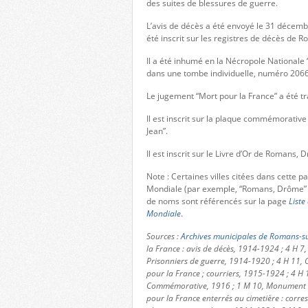
des suites de blessures de guerre.
L’avis de décès a été envoyé le 31 décemb
été inscrit sur les registres de décès de
Il a été inhumé en la Nécropole Nationale
dans une tombe individuelle, numéro 2066 
Le jugement “Mort pour la France” a été 
Il est inscrit sur la plaque commémorative
Jean”.
Il est inscrit sur le Livre d’Or de Romans, 
Note : Certaines villes citées dans cette 
Mondiale (par exemple, “Romans, Drôme” 
de noms sont référencés sur la page
Liste
Mondiale
.
Sources :
Archives municipales de Romans-su
la France : avis de décès, 1914-1924 ; 4 H 7,
Prisonniers de guerre, 1914-1920 ; 4 H 11, C
pour la France ; courriers, 1915-1924 ; 4 H 
Commémorative, 1916 ; 1 M 10, Monument aux
pour la France enterrés au cimetière : corres