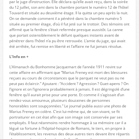
par le juge d’instruction. Elle déclara qu’elle avait reçu, dans la soirée
du 12 juillet, son ami dans la chambre portant le numéro 12 de l’hôtel
Touvard et située au deuxième étage. Il la quitta un peu après la nuit.
On se demande comment il a pénétré dans la chambre numéro 5
située au premier étage, d’où il fut jeté sur le trottoir. Des témoins ont
affirmé que la fenêtre s’était refermée presque aussitôt. La canne
que portait ostensiblement le défunt quelques instants avant de
pénétrer dans l’hôtel n’a pu être retrouvée. L’amie du juge, qui avait
été arrêtée, fut remise en liberté et l’affaire ne fut jamais résolue.
L’Info en +
L’Almanach du Bonhomme Jacquemart de l’année 1911 revint sur
cette affaire en affirmant que “Marius Freney est mort des blessures
reçues au cours de circonstances que le parquet ne veut pas ou ne
peut pas éclaircir.” Ajoutant : “Accident ? Agression ? Guet-apens ? On
l’ignore et on l’ignorera probablement à jamais. Il est dégringolé d’une
fenêtre qu’il aurait prise pour une porte. Et comme il s’agissait d’un
rendez-vous amoureux, plusieurs douzaines de personnes
honorables sont soupçonnées.” Le journal publia aussi une photo de
Marius Freney en colère. C’est lui-même qui, de son vivant, se fit
portraiturer en cet état afin que son image soit conservée par ses
employés. Il faut néanmoins rendre hommage à sa mémoire car il a
légué sa fortune à l’hôpital-hospice de Romans, le tiers, en propre à
l’établissement, les revenus des deux autres tiers devant être répartis