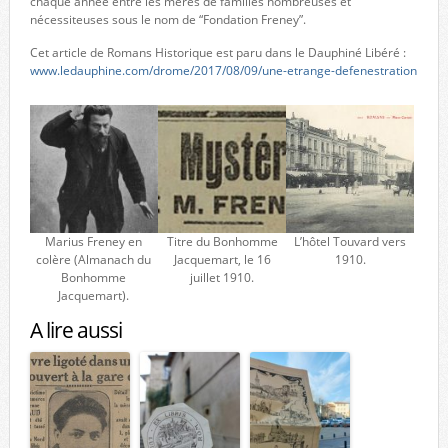
chaque année entre les mères de familles nombreuses et
nécessiteuses sous le nom de “Fondation Freney”.
Cet article de Romans Historique est paru dans le Dauphiné Libéré :
www.ledauphine.com/drome/2017/08/09/une-etrange-defenestration
Marius Freney en
Titre du Bonhomme
L’hôtel Touvard vers
colère (Almanach du
Jacquemart, le 16
1910.
Bonhomme
juillet 1910.
Jacquemart).
A lire aussi