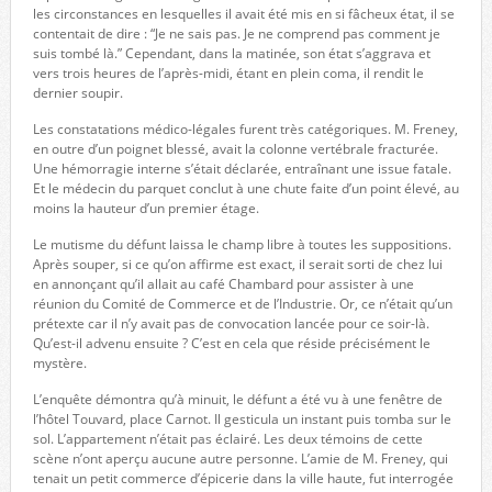
les circonstances en lesquelles il avait été mis en si fâcheux état, il se
contentait de dire : “Je ne sais pas. Je ne comprend pas comment je
suis tombé là.” Cependant, dans la matinée, son état s’aggrava et
vers trois heures de l’après-midi, étant en plein coma, il rendit le
dernier soupir.
Les constatations médico-légales furent très catégoriques. M. Freney,
en outre d’un poignet blessé, avait la colonne vertébrale fracturée.
Une hémorragie interne s’était déclarée, entraînant une issue fatale.
Et le médecin du parquet conclut à une chute faite d’un point élevé, au
moins la hauteur d’un premier étage.
Le mutisme du défunt laissa le champ libre à toutes les suppositions.
Après souper, si ce qu’on affirme est exact, il serait sorti de chez lui
en annonçant qu’il allait au café Chambard pour assister à une
réunion du Comité de Commerce et de l’Industrie. Or, ce n’était qu’un
prétexte car il n’y avait pas de convocation lancée pour ce soir-là.
Qu’est-il advenu ensuite ? C’est en cela que réside précisément le
mystère.
L’enquête démontra qu’à minuit, le défunt a été vu à une fenêtre de
l’hôtel Touvard, place Carnot. Il gesticula un instant puis tomba sur le
sol. L’appartement n’était pas éclairé. Les deux témoins de cette
scène n’ont aperçu aucune autre personne. L’amie de M. Freney, qui
tenait un petit commerce d’épicerie dans la ville haute, fut interrogée