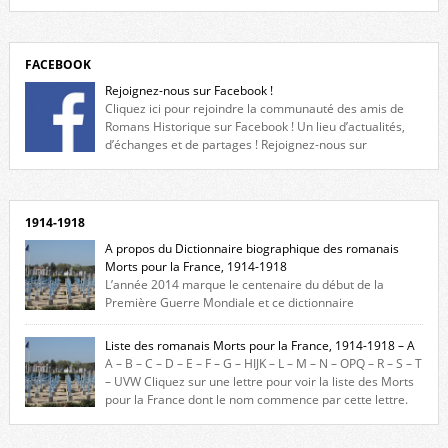
FACEBOOK
Rejoignez-nous sur Facebook !
Cliquez ici pour rejoindre la communauté des amis de
Romans Historique sur Facebook ! Un lieu d’actualités,
d’échanges et de partages ! Rejoignez-nous sur
Facebook, cliquez ici !
1914-1918
A propos du Dictionnaire biographique des romanais
Morts pour la France, 1914-1918
L’année 2014 marque le centenaire du début de la
Première Guerre Mondiale et ce dictionnaire
biographique veut rendre hommage aux romanais Morts pour la
France durant ce conflit. La base de cette recherche historique est
Liste des romanais Morts pour la France, 1914-1918 – A
constituée des noms gravés sur les plaques commémoratives de
A – B – C – D – E – F – G – HIJK – L – M – N – OPQ – R – S – T
l’Hôtel de Ville, du lycée du Dauphiné et du lycée Triboulet, […]
– UVW Cliquez sur une lettre pour voir la liste des Morts
pour la France dont le nom commence par cette lettre.
Liste des romanais […]