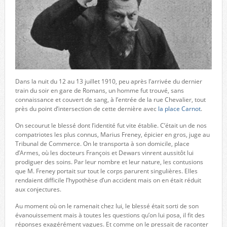
Dans la nuit du 12 au 13 juillet 1910, peu après l’arrivée du dernier
train du soir en gare de Romans, un homme fut trouvé, sans
connaissance et couvert de sang, à l’entrée de la rue Chevalier, tout
près du point d’intersection de cette dernière avec
la place Carnot
.
On secourut le blessé dont l’identité fut vite établie. C’était un de nos
compatriotes les plus connus, Marius Freney, épicier en gros, juge au
Tribunal de Commerce. On le transporta à son domicile, place
d’Armes, où les docteurs François et Dewars vinrent aussitôt lui
prodiguer des soins. Par leur nombre et leur nature, les contusions
que M. Freney portait sur tout le corps parurent singulières. Elles
rendaient difficile l’hypothèse d’un accident mais on en était réduit
aux conjectures.
Au moment où on le ramenait chez lui, le blessé était sorti de son
évanouissement mais à toutes les questions qu’on lui posa, il fit des
réponses exagérément vagues. Et comme on le pressait de raconter