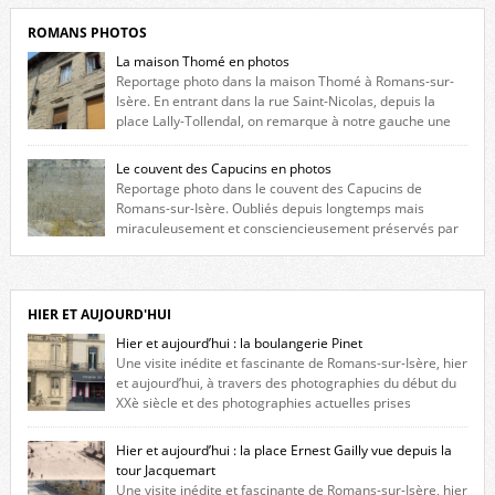
ROMANS PHOTOS
La maison Thomé en photos
Reportage photo dans la maison Thomé à Romans-sur-
Isère. En entrant dans la rue Saint-Nicolas, depuis la
place Lally-Tollendal, on remarque à notre gauche une
maison construite au XVIè siècle. Les deux façades sont ornées de
fenêtres jumelles à meneaux. Entre ces deux étages, on peut voir une
Le couvent des Capucins en photos
niche qui contient une statue de la Vierge. […]
Reportage photo dans le couvent des Capucins de
Romans-sur-Isère. Oubliés depuis longtemps mais
miraculeusement et consciencieusement préservés par
les propriétaires des lieux, des vestiges du couvent des Capucins de
Romans-sur-Isère s’offrent à nouveau à notre vue. Cliquez ici pour lire
l’histoire de la redécouverte de vestiges du couvent des Capucins ! Petit
retour sur l’histoire […]
HIER ET AUJOURD'HUI
Hier et aujourd’hui : la boulangerie Pinet
Une visite inédite et fascinante de Romans-sur-Isère, hier
et aujourd’hui, à travers des photographies du début du
XXè siècle et des photographies actuelles prises
exactement dans le même cadre ! A l’angle de la place Jean Jaurès et de
l’avenue Victor Hugo (à côté d’Intermarché), à Romans. La boulangerie
Hier et aujourd’hui : la place Ernest Gailly vue depuis la
Jules Pinet est inscrite dans le […]
tour Jacquemart
Une visite inédite et fascinante de Romans-sur-Isère, hier