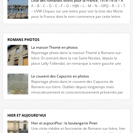
Liste des romanais Morts pour la France, 1914-1918 – A
constituée des noms gravés sur les plaques commémoratives de
A – B – C – D – E – F – G – HIJK – L – M – N – OPQ – R – S – T
l’Hôtel de Ville, du lycée du Dauphiné et du lycée Triboulet, […]
– UVW Cliquez sur une lettre pour voir la liste des Morts
pour la France dont le nom commence par cette lettre.
Liste des romanais […]
ROMANS PHOTOS
La maison Thomé en photos
Reportage photo dans la maison Thomé à Romans-sur-
Isère. En entrant dans la rue Saint-Nicolas, depuis la
place Lally-Tollendal, on remarque à notre gauche une
maison construite au XVIè siècle. Les deux façades sont ornées de
fenêtres jumelles à meneaux. Entre ces deux étages, on peut voir une
Le couvent des Capucins en photos
niche qui contient une statue de la Vierge. […]
Reportage photo dans le couvent des Capucins de
Romans-sur-Isère. Oubliés depuis longtemps mais
miraculeusement et consciencieusement préservés par
les propriétaires des lieux, des vestiges du couvent des Capucins de
Romans-sur-Isère s’offrent à nouveau à notre vue. Cliquez ici pour lire
l’histoire de la redécouverte de vestiges du couvent des Capucins ! Petit
retour sur l’histoire […]
HIER ET AUJOURD'HUI
Hier et aujourd’hui : la boulangerie Pinet
Une visite inédite et fascinante de Romans-sur-Isère, hier