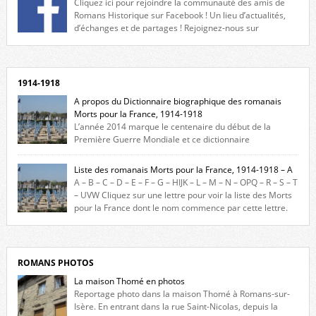
Cliquez ici pour rejoindre la communauté des amis de
Romans Historique sur Facebook ! Un lieu d’actualités,
d’échanges et de partages ! Rejoignez-nous sur
Facebook, cliquez ici !
1914-1918
A propos du Dictionnaire biographique des romanais
Morts pour la France, 1914-1918
L’année 2014 marque le centenaire du début de la
Première Guerre Mondiale et ce dictionnaire
biographique veut rendre hommage aux romanais Morts pour la
France durant ce conflit. La base de cette recherche historique est
Liste des romanais Morts pour la France, 1914-1918 – A
constituée des noms gravés sur les plaques commémoratives de
A – B – C – D – E – F – G – HIJK – L – M – N – OPQ – R – S – T
l’Hôtel de Ville, du lycée du Dauphiné et du lycée Triboulet, […]
– UVW Cliquez sur une lettre pour voir la liste des Morts
pour la France dont le nom commence par cette lettre.
Liste des romanais […]
ROMANS PHOTOS
La maison Thomé en photos
Reportage photo dans la maison Thomé à Romans-sur-
Isère. En entrant dans la rue Saint-Nicolas, depuis la