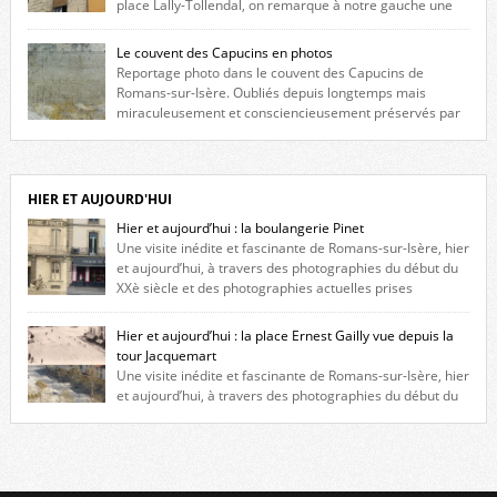
place Lally-Tollendal, on remarque à notre gauche une
maison construite au XVIè siècle. Les deux façades sont ornées de
fenêtres jumelles à meneaux. Entre ces deux étages, on peut voir une
Le couvent des Capucins en photos
niche qui contient une statue de la Vierge. […]
Reportage photo dans le couvent des Capucins de
Romans-sur-Isère. Oubliés depuis longtemps mais
miraculeusement et consciencieusement préservés par
les propriétaires des lieux, des vestiges du couvent des Capucins de
Romans-sur-Isère s’offrent à nouveau à notre vue. Cliquez ici pour lire
l’histoire de la redécouverte de vestiges du couvent des Capucins ! Petit
retour sur l’histoire […]
HIER ET AUJOURD'HUI
Hier et aujourd’hui : la boulangerie Pinet
Une visite inédite et fascinante de Romans-sur-Isère, hier
et aujourd’hui, à travers des photographies du début du
XXè siècle et des photographies actuelles prises
exactement dans le même cadre ! A l’angle de la place Jean Jaurès et de
l’avenue Victor Hugo (à côté d’Intermarché), à Romans. La boulangerie
Hier et aujourd’hui : la place Ernest Gailly vue depuis la
Jules Pinet est inscrite dans le […]
tour Jacquemart
Une visite inédite et fascinante de Romans-sur-Isère, hier
et aujourd’hui, à travers des photographies du début du
XXè siècle et des photographies actuelles prises exactement dans le
même cadre ! Ma photo date de 2009 donc ça a un peu changé depuis.
Cliquez sur l’image pour l’agrandir