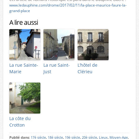
www.ledauphine.com/drome/2017/02/11/la-place-maurice-faure-la-
grand-place
A lire aussi
La rue Sainte-
La rue Saint-
L’hôtel de
Marie
Just
Clérieu
La côte du
Crotton
Publié dans:
17è siècle
,
18è siècle
,
19è siècle
,
20è siècle
,
Lieux
,
Moyen-Age
,