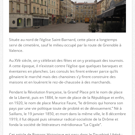
Située au nord de l’église Saint-Barnard, cette place a longtemps
servi de cimetière, sauf le milieu occupé par la route de Grenoble à
Valence.
Au XVè siècle, on y célébrait des fêtes et on y pratiquait des tournois.
A cette époque, il n’existait contre l’église que quelques baraques et
éventaires en planches. Les consuls les firent enlever parce qu’ils
gênaient le marché mais des chanoines s’y firent construire des
maisons et en louèrent le rez-de-chaussée à des marchands.
Pendant la Révolution française, la Grand’ Place prit le nom de place
de la Liberté, puis en 1884, le nom de place de la République et enfin,
en 1920, le nom de place Maurice Faure, “le drômois qui honora son
pays par une vie politique toute de probité et de dévouement.” Né à
Saillans, le 19 janvier 1850, et mort dans la même ville, le 8 décembre
1919, il fut député puis sénateur radical-socialiste de la Drôme et
fonda la société de littérateurs méridionaux “La Cigale”.
Cet article de Romans Historique est paru dans le Dauphiné Libéré :