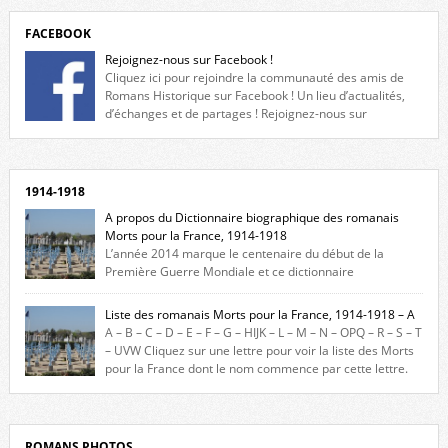
FACEBOOK
Rejoignez-nous sur Facebook !
Cliquez ici pour rejoindre la communauté des amis de
Romans Historique sur Facebook ! Un lieu d’actualités,
d’échanges et de partages ! Rejoignez-nous sur
Facebook, cliquez ici !
1914-1918
A propos du Dictionnaire biographique des romanais
Morts pour la France, 1914-1918
L’année 2014 marque le centenaire du début de la
Première Guerre Mondiale et ce dictionnaire
biographique veut rendre hommage aux romanais Morts pour la
France durant ce conflit. La base de cette recherche historique est
Liste des romanais Morts pour la France, 1914-1918 – A
constituée des noms gravés sur les plaques commémoratives de
A – B – C – D – E – F – G – HIJK – L – M – N – OPQ – R – S – T
l’Hôtel de Ville, du lycée du Dauphiné et du lycée Triboulet, […]
– UVW Cliquez sur une lettre pour voir la liste des Morts
pour la France dont le nom commence par cette lettre.
Liste des romanais […]
ROMANS PHOTOS