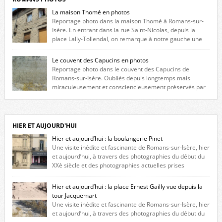
La maison Thomé en photos
Reportage photo dans la maison Thomé à Romans-sur-
Isère. En entrant dans la rue Saint-Nicolas, depuis la
place Lally-Tollendal, on remarque à notre gauche une
maison construite au XVIè siècle. Les deux façades sont ornées de
fenêtres jumelles à meneaux. Entre ces deux étages, on peut voir une
Le couvent des Capucins en photos
niche qui contient une statue de la Vierge. […]
Reportage photo dans le couvent des Capucins de
Romans-sur-Isère. Oubliés depuis longtemps mais
miraculeusement et consciencieusement préservés par
les propriétaires des lieux, des vestiges du couvent des Capucins de
Romans-sur-Isère s’offrent à nouveau à notre vue. Cliquez ici pour lire
l’histoire de la redécouverte de vestiges du couvent des Capucins ! Petit
retour sur l’histoire […]
HIER ET AUJOURD'HUI
Hier et aujourd’hui : la boulangerie Pinet
Une visite inédite et fascinante de Romans-sur-Isère, hier
et aujourd’hui, à travers des photographies du début du
XXè siècle et des photographies actuelles prises
exactement dans le même cadre ! A l’angle de la place Jean Jaurès et de
l’avenue Victor Hugo (à côté d’Intermarché), à Romans. La boulangerie
Hier et aujourd’hui : la place Ernest Gailly vue depuis la
Jules Pinet est inscrite dans le […]
tour Jacquemart
Une visite inédite et fascinante de Romans-sur-Isère, hier
et aujourd’hui, à travers des photographies du début du