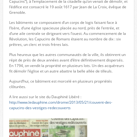
Capucins”), à l’emplacement de la citadelle qu’on venait de démolir, et
l’édifice est consacré le 19 août 1617 par Jean de La Croix, évêque de
Grenoble.
Les bâtiments se composaient d’un corps de logis faisant face à
l’Isère, d’une église spacieuse placée au nord, près de l’entrée, et
d’une aile centrale se dirigeant vers l’ouest. Au commencement de la
Révolution, les Capucins de Romans étaient au nombre de dix : six
prêtres, un clerc et trois frères lais.
Plus heureux que les autres communautés de la ville, ils obtinrent un
répit de près de deux années avant d’être définitivement dispersés.
En 1794, on vendit la propriété en plusieurs lots. Un des acquéreurs
fit démolir l’église et un autre abattre la belle allée de tilleuls.
Aujourd’hui, ce bâtiment est morcelé en plusieurs propriétés
clôturées.
A lire aussi sur le site du Dauphiné Libéré :
http://www.ledauphine.com/drome/2013/05/21/couvent-des-
capucins-des-vestiges-redecouverts