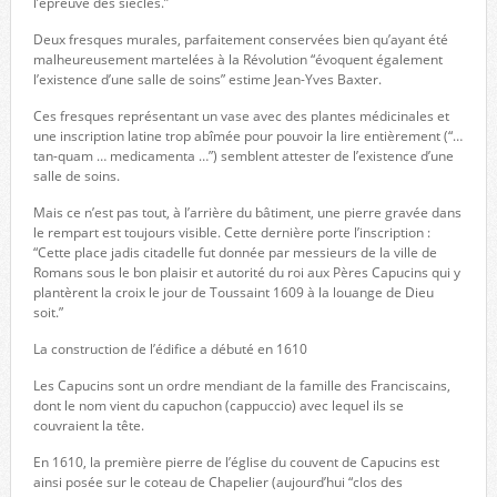
l’épreuve des siècles.”
Deux fresques murales, parfaitement conservées bien qu’ayant été
malheureusement martelées à la Révolution “évoquent également
l’existence d’une salle de soins” estime Jean-Yves Baxter.
Ces fresques représentant un vase avec des plantes médicinales et
une inscription latine trop abîmée pour pouvoir la lire entièrement (“…
tan-quam … medicamenta …”) semblent attester de l’existence d’une
salle de soins.
Mais ce n’est pas tout, à l’arrière du bâtiment, une pierre gravée dans
le rempart est toujours visible. Cette dernière porte l’inscription :
“Cette place jadis citadelle fut donnée par messieurs de la ville de
Romans sous le bon plaisir et autorité du roi aux Pères Capucins qui y
plantèrent la croix le jour de Toussaint 1609 à la louange de Dieu
soit.”
La construction de l’édifice a débuté en 1610
Les Capucins sont un ordre mendiant de la famille des Franciscains,
dont le nom vient du capuchon (cappuccio) avec lequel ils se
couvraient la tête.
En 1610, la première pierre de l’église du couvent de Capucins est
ainsi posée sur le coteau de Chapelier (aujourd’hui “clos des