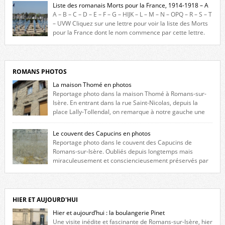
France durant ce conflit. La base de cette recherche historique est
Liste des romanais Morts pour la France, 1914-1918 – A
constituée des noms gravés sur les plaques commémoratives de
A – B – C – D – E – F – G – HIJK – L – M – N – OPQ – R – S – T
l’Hôtel de Ville, du lycée du Dauphiné et du lycée Triboulet, […]
– UVW Cliquez sur une lettre pour voir la liste des Morts
pour la France dont le nom commence par cette lettre.
Liste des romanais […]
ROMANS PHOTOS
La maison Thomé en photos
Reportage photo dans la maison Thomé à Romans-sur-
Isère. En entrant dans la rue Saint-Nicolas, depuis la
place Lally-Tollendal, on remarque à notre gauche une
maison construite au XVIè siècle. Les deux façades sont ornées de
fenêtres jumelles à meneaux. Entre ces deux étages, on peut voir une
Le couvent des Capucins en photos
niche qui contient une statue de la Vierge. […]
Reportage photo dans le couvent des Capucins de
Romans-sur-Isère. Oubliés depuis longtemps mais
miraculeusement et consciencieusement préservés par
les propriétaires des lieux, des vestiges du couvent des Capucins de
Romans-sur-Isère s’offrent à nouveau à notre vue. Cliquez ici pour lire
l’histoire de la redécouverte de vestiges du couvent des Capucins ! Petit
retour sur l’histoire […]
HIER ET AUJOURD'HUI
Hier et aujourd’hui : la boulangerie Pinet
Une visite inédite et fascinante de Romans-sur-Isère, hier