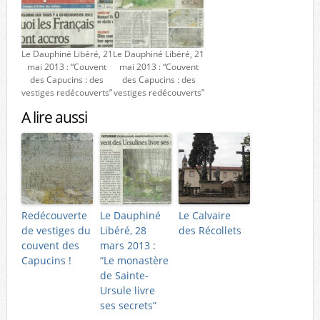
Le Dauphiné Libéré, 21
Le Dauphiné Libéré, 21
mai 2013 : “Couvent
mai 2013 : “Couvent
des Capucins : des
des Capucins : des
vestiges redécouverts”
vestiges redécouverts”
A lire aussi
Redécouverte
Le Dauphiné
Le Calvaire
de vestiges du
Libéré, 28
des Récollets
couvent des
mars 2013 :
Capucins !
“Le monastère
de Sainte-
Ursule livre
ses secrets”