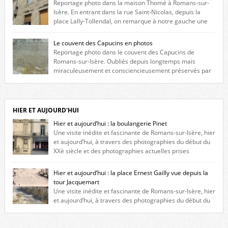
Reportage photo dans la maison Thomé à Romans-sur-
Isère. En entrant dans la rue Saint-Nicolas, depuis la
place Lally-Tollendal, on remarque à notre gauche une
maison construite au XVIè siècle. Les deux façades sont ornées de
fenêtres jumelles à meneaux. Entre ces deux étages, on peut voir une
Le couvent des Capucins en photos
niche qui contient une statue de la Vierge. […]
Reportage photo dans le couvent des Capucins de
Romans-sur-Isère. Oubliés depuis longtemps mais
miraculeusement et consciencieusement préservés par
les propriétaires des lieux, des vestiges du couvent des Capucins de
Romans-sur-Isère s’offrent à nouveau à notre vue. Cliquez ici pour lire
l’histoire de la redécouverte de vestiges du couvent des Capucins ! Petit
retour sur l’histoire […]
HIER ET AUJOURD'HUI
Hier et aujourd’hui : la boulangerie Pinet
Une visite inédite et fascinante de Romans-sur-Isère, hier
et aujourd’hui, à travers des photographies du début du
XXè siècle et des photographies actuelles prises
exactement dans le même cadre ! A l’angle de la place Jean Jaurès et de
l’avenue Victor Hugo (à côté d’Intermarché), à Romans. La boulangerie
Hier et aujourd’hui : la place Ernest Gailly vue depuis la
Jules Pinet est inscrite dans le […]
tour Jacquemart
Une visite inédite et fascinante de Romans-sur-Isère, hier
et aujourd’hui, à travers des photographies du début du
XXè siècle et des photographies actuelles prises exactement dans le
même cadre ! Ma photo date de 2009 donc ça a un peu changé depuis.
Cliquez sur l’image pour l’agrandir