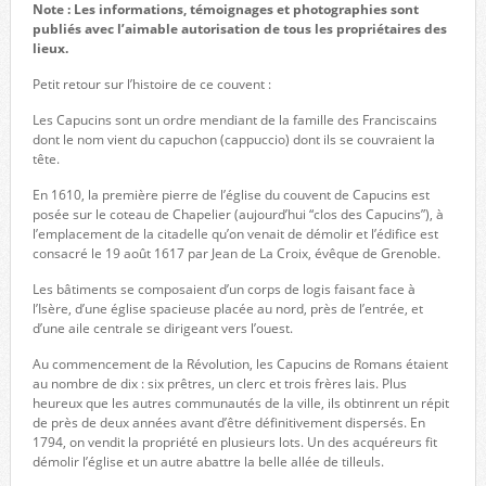
Note : Les informations, témoignages et photographies sont
publiés avec l’aimable autorisation de tous les propriétaires des
lieux.
Petit retour sur l’histoire de ce couvent :
Les Capucins sont un ordre mendiant de la famille des Franciscains
dont le nom vient du capuchon (cappuccio) dont ils se couvraient la
tête.
En 1610, la première pierre de l’église du couvent de Capucins est
posée sur le coteau de Chapelier (aujourd’hui “clos des Capucins”), à
l’emplacement de la citadelle qu’on venait de démolir et l’édifice est
consacré le 19 août 1617 par Jean de La Croix, évêque de Grenoble.
Les bâtiments se composaient d’un corps de logis faisant face à
l’Isère, d’une église spacieuse placée au nord, près de l’entrée, et
d’une aile centrale se dirigeant vers l’ouest.
Au commencement de la Révolution, les Capucins de Romans étaient
au nombre de dix : six prêtres, un clerc et trois frères lais. Plus
heureux que les autres communautés de la ville, ils obtinrent un répit
de près de deux années avant d’être définitivement dispersés. En
1794, on vendit la propriété en plusieurs lots. Un des acquéreurs fit
démolir l’église et un autre abattre la belle allée de tilleuls.