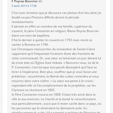
F Peyras Bourcier
dit :
5 août 2013 à 17:36
C’est avec émotion que je découvre ces photos d’un lieu dont j’ai
étudié un peu l’histoire difficile durant la période
révolutionnaire.
Il abritait en effet un membre de ma famille, supérieur du
couvent, le père Constantin en religion, Blaise Peyras Bourcier
étant son nom de baptême.
Il fut le dernier à quitter le couvent en 1793 mais revint se
cacher à Romans en 1796.
Les Chroniques manuscrites du monastère de Sainte-Claire
rapportent qu’il fréquentait l’oratoire d’une des fractions de
cette communauté. Or, une sœur se lamentait un jour devant lui
du triste état où l’Eglise était réduite. « Rassurez-vous, lui dit le
P. Constantin, c’est lorsque tout paraît désespéré qu’il faut se
livrer à l’espérance. Bien plus, souffrez que je vous fasse une
prédiction : assurément, la liberté des cultes reviendra et vous
mourrez dans votre cloître. » La sœur eut peine à le croire ;
cependant elle vit l’accomplissement de la prophétie, car les
Clarisses se réunirent en 1805.
le Père Constantin mourut en 1808. Il était très aimé dans la
ville et aux environs. La charité et la bonté le caractérisaient
tout particulièrement ; aussi put-il rester caché dans ce pays, où
les personnes qui le vénéraient lui donnaient asile. Au
rétablissement du culte, il fut nommé aumônier de l’Hospice de