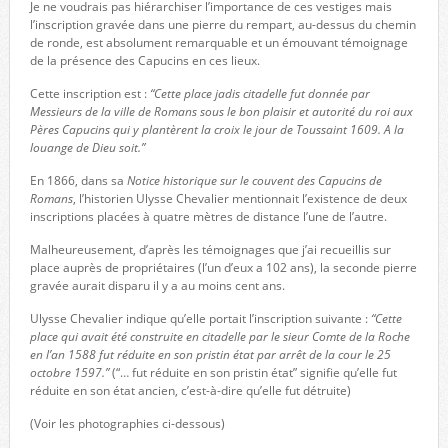
Je ne voudrais pas hiérarchiser l’importance de ces vestiges mais
l’inscription gravée dans une pierre du rempart, au-dessus du chemin
de ronde, est absolument remarquable et un émouvant témoignage
de la présence des Capucins en ces lieux.
Cette inscription est :
“Cette place jadis citadelle fut donnée par
Messieurs de la ville de Romans sous le bon plaisir et autorité du roi aux
Pères Capucins qui y plantèrent la croix le jour de Toussaint 1609. A la
louange de Dieu soit.”
En 1866, dans sa
Notice historique sur le couvent des Capucins de
Romans
, l’historien Ulysse Chevalier mentionnait l’existence de deux
inscriptions placées à quatre mètres de distance l’une de l’autre.
Malheureusement, d’après les témoignages que j’ai recueillis sur
place auprès de propriétaires (l’un d’eux a 102 ans), la seconde pierre
gravée aurait disparu il y a au moins cent ans.
Ulysse Chevalier indique qu’elle portait l’inscription suivante :
“Cette
place qui avait été construite en citadelle par le sieur Comte de la Roche
en l’an 1588 fut réduite en son pristin état par arrêt de la cour le 25
octobre 1597.”
(“… fut réduite en son pristin état” signifie qu’elle fut
réduite en son état ancien, c’est-à-dire qu’elle fut détruite)
(Voir les photographies ci-dessous)