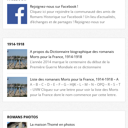
Rejoignez-nous sur Facebook !
Cliquez ici pour rejoindre la communauté des amis de
Romans Historique sur Facebook ! Un lieu d’actualités,
d’échanges et de partages ! Rejoignez-nous sur
Facebook, cliquez ici !
1914-1918
A propos du Dictionnaire biographique des romanais
Morts pour la France, 1914-1918
L’année 2014 marque le centenaire du début de la
Première Guerre Mondiale et ce dictionnaire
biographique veut rendre hommage aux romanais Morts pour la
France durant ce conflit. La base de cette recherche historique est
Liste des romanais Morts pour la France, 1914-1918 – A
constituée des noms gravés sur les plaques commémoratives de
A – B – C – D – E – F – G – HIJK – L – M – N – OPQ – R – S – T
l’Hôtel de Ville, du lycée du Dauphiné et du lycée Triboulet, […]
– UVW Cliquez sur une lettre pour voir la liste des Morts
pour la France dont le nom commence par cette lettre.
Liste des romanais […]
ROMANS PHOTOS
La maison Thomé en photos