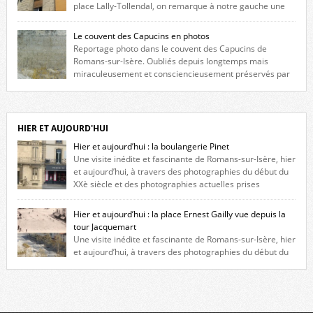
place Lally-Tollendal, on remarque à notre gauche une
maison construite au XVIè siècle. Les deux façades sont ornées de
fenêtres jumelles à meneaux. Entre ces deux étages, on peut voir une
Le couvent des Capucins en photos
niche qui contient une statue de la Vierge. […]
Reportage photo dans le couvent des Capucins de
Romans-sur-Isère. Oubliés depuis longtemps mais
miraculeusement et consciencieusement préservés par
les propriétaires des lieux, des vestiges du couvent des Capucins de
Romans-sur-Isère s’offrent à nouveau à notre vue. Cliquez ici pour lire
l’histoire de la redécouverte de vestiges du couvent des Capucins ! Petit
retour sur l’histoire […]
HIER ET AUJOURD'HUI
Hier et aujourd’hui : la boulangerie Pinet
Une visite inédite et fascinante de Romans-sur-Isère, hier
et aujourd’hui, à travers des photographies du début du
XXè siècle et des photographies actuelles prises
exactement dans le même cadre ! A l’angle de la place Jean Jaurès et de
l’avenue Victor Hugo (à côté d’Intermarché), à Romans. La boulangerie
Hier et aujourd’hui : la place Ernest Gailly vue depuis la
Jules Pinet est inscrite dans le […]
tour Jacquemart
Une visite inédite et fascinante de Romans-sur-Isère, hier
et aujourd’hui, à travers des photographies du début du
XXè siècle et des photographies actuelles prises exactement dans le
même cadre ! Ma photo date de 2009 donc ça a un peu changé depuis.
Cliquez sur l’image pour l’agrandir