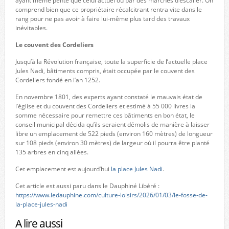
ayant même pente que celui actuel ou par des marches d’escalier. On
comprend bien que ce propriétaire récalcitrant rentra vite dans le
rang pour ne pas avoir à faire lui-même plus tard des travaux
inévitables.
Le couvent des Cordeliers
Jusqu’à la Révolution française, toute la superficie de l’actuelle place
Jules Nadi, bâtiments compris, était occupée par le couvent des
Cordeliers fondé en l’an 1252.
En novembre 1801, des experts ayant constaté le mauvais état de
l’église et du couvent des Cordeliers et estimé à 55 000 livres la
somme nécessaire pour remettre ces bâtiments en bon état, le
conseil municipal décida qu’ils seraient démolis de manière à laisser
libre un emplacement de 522 pieds (environ 160 mètres) de longueur
sur 108 pieds (environ 30 mètres) de largeur où il pourra être planté
135 arbres en cinq allées.
Cet emplacement est aujourd’hui
la place Jules Nadi
.
Cet article est aussi paru dans le Dauphiné Libéré :
https://www.ledauphine.com/culture-loisirs/2026/01/03/le-fosse-de-
la-place-jules-nadi
A lire aussi