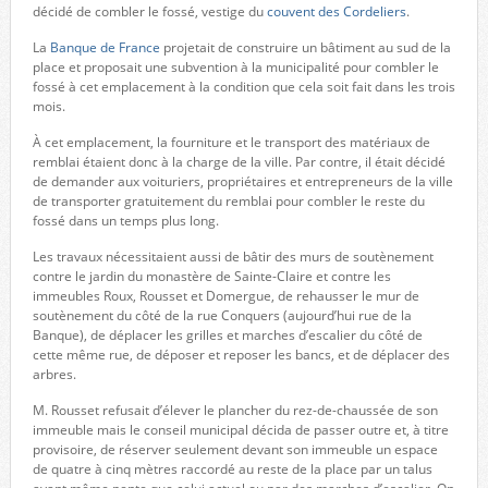
décidé de combler le fossé, vestige du
couvent des Cordeliers
.
La
Banque de France
projetait de construire un bâtiment au sud de la
place et proposait une subvention à la municipalité pour combler le
fossé à cet emplacement à la condition que cela soit fait dans les trois
mois.
À cet emplacement, la fourniture et le transport des matériaux de
remblai étaient donc à la charge de la ville. Par contre, il était décidé
de demander aux voituriers, propriétaires et entrepreneurs de la ville
de transporter gratuitement du remblai pour combler le reste du
fossé dans un temps plus long.
Les travaux nécessitaient aussi de bâtir des murs de soutènement
contre le jardin du monastère de Sainte-Claire et contre les
immeubles Roux, Rousset et Domergue, de rehausser le mur de
soutènement du côté de la rue Conquers (aujourd’hui rue de la
Banque), de déplacer les grilles et marches d’escalier du côté de
cette même rue, de déposer et reposer les bancs, et de déplacer des
arbres.
M. Rousset refusait d’élever le plancher du rez-de-chaussée de son
immeuble mais le conseil municipal décida de passer outre et, à titre
provisoire, de réserver seulement devant son immeuble un espace
de quatre à cinq mètres raccordé au reste de la place par un talus