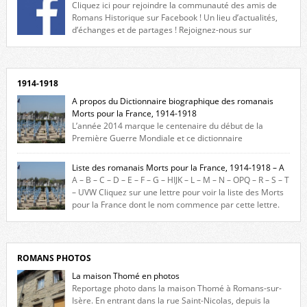
Cliquez ici pour rejoindre la communauté des amis de
Romans Historique sur Facebook ! Un lieu d’actualités,
d’échanges et de partages ! Rejoignez-nous sur
Facebook, cliquez ici !
1914-1918
A propos du Dictionnaire biographique des romanais
Morts pour la France, 1914-1918
L’année 2014 marque le centenaire du début de la
Première Guerre Mondiale et ce dictionnaire
biographique veut rendre hommage aux romanais Morts pour la
France durant ce conflit. La base de cette recherche historique est
Liste des romanais Morts pour la France, 1914-1918 – A
constituée des noms gravés sur les plaques commémoratives de
A – B – C – D – E – F – G – HIJK – L – M – N – OPQ – R – S – T
l’Hôtel de Ville, du lycée du Dauphiné et du lycée Triboulet, […]
– UVW Cliquez sur une lettre pour voir la liste des Morts
pour la France dont le nom commence par cette lettre.
Liste des romanais […]
ROMANS PHOTOS
La maison Thomé en photos
Reportage photo dans la maison Thomé à Romans-sur-
Isère. En entrant dans la rue Saint-Nicolas, depuis la