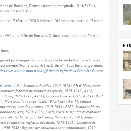
notr
de décès de Romans, Drôme : mention marginale 1914/313bis,
sièc
0/11 du 17 mars 1920.
fenê
ndu le 17 février 1920 à Valence, Drôme et transcrit le 17 mars
étage
statu
Isèr
mira
 de l’Hôtel de Ville de Romans, Drôme, sous le nom de “Perrier
prése
vest
HIER
sur-I
Drôme.
Cliqu
de ve
page ont pu changer de nom depuis la fin de la Première Guerre
retou
est devenu “Romans-sur-Isère, Drôme”). Tous les changements
 des villes dont le nom a changé depuis la fin de la Première Guerre
aujo
débu
actu
r-Isère
: 4 H 4, Militaires décédés, 1914-1918 ; 4 H 6, Morts pour
cadre
 Militaires français prisonniers de guerre, 1915-1918 ; 4 H 8,
l’ave
itations, 1915-1919 ; 4 H 11, Croix de Guerre, 1916 ; 4 H 11, Mort
Roman
11, Mort pour la France : listes, 1915-1924 ; 4 H 11, Plaque
Roman
dans 
 morts, liste des victimes, 1919-1934 ; 2 M 9, Militaires Morts
des 
pondance, liste, 1925-1938 ; 2 M 9, Carré et sépultures militaires :
des 
Contrôle des Morts pour la France, 1925-1939 ; 5 N 1, Souvenir
dans
Isère : Etat civil, registres des décès, 1914-1921 ; Cimetière de
donc
s, 1906-1938 ; Registre des inhumations et exhumations, 1910-
l’ima