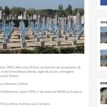
Un li
Rejoi
1914
cent
Mond
rend
Franc
rech
mbre 1890 à Mercurol, Drôme, au domicile de ses parents, de
grav
Cliqu
eur, et de Emma Marie Chanas, âgée de 22 ans, ménagère,
l’Hôt
Mort
rcurol, Drôme.
Tribo
par c
ROM
r lieu à Romans, Drôme.
nt d’Infanterie, classe 1910, n° de matricule 06166 au Corps et
 1914, à Lihons, Somme, tué à l’ennemi.
depui