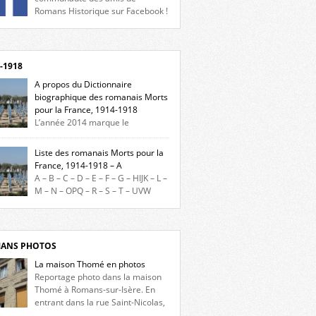
Romans Historique sur Facebook !
eu d’actualités, d’échanges et de partages !
gnez-nous sur Facebook, cliquez ici !
-1918
A propos du Dictionnaire
biographique des romanais Morts
pour la France, 1914-1918
L’année 2014 marque le
enaire du début de la Première Guerre
iale et ce dictionnaire biographique veut
Liste des romanais Morts pour la
re hommage aux romanais Morts pour la
France, 1914-1918 – A
e durant ce conflit. La base de cette
A – B – C – D – E – F – G – HIJK – L –
erche historique est constituée des noms
M – N – OPQ – R – S – T – UVW
és sur les plaques commémoratives de
ez sur une lettre pour voir la liste des
el de Ville, du lycée du Dauphiné et du lycée
s pour la France dont le nom commence
ulet, […]
ette lettre. Liste des romanais […]
ANS PHOTOS
La maison Thomé en photos
Reportage photo dans la maison
Thomé à Romans-sur-Isère. En
entrant dans la rue Saint-Nicolas,
s la place Lally-Tollendal, on remarque à