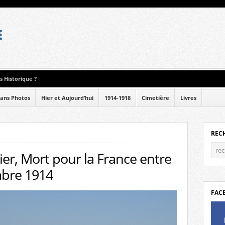
 Historique ?
ans Photos
Hier et Aujourd’hui
1914-1918
Cimetière
Livres
REC
ier, Mort pour la France entre
mbre 1914
FAC