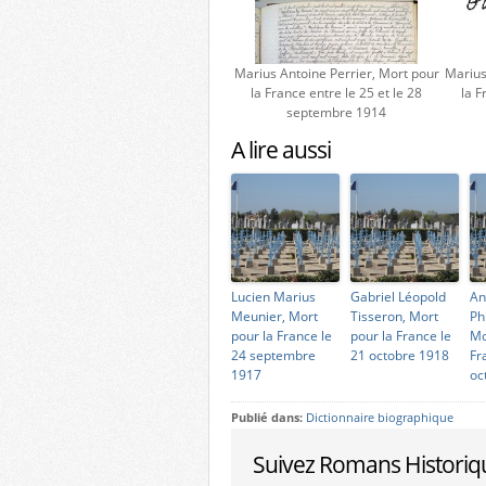
Marius Antoine Perrier, Mort pour
Marius
la France entre le 25 et le 28
la F
septembre 1914
A lire aussi
Lucien Marius
Gabriel Léopold
An
Meunier, Mort
Tisseron, Mort
Ph
pour la France le
pour la France le
Mo
24 septembre
21 octobre 1918
Fr
1917
oc
Publié dans:
Dictionnaire biographique
Suivez Romans Historiq