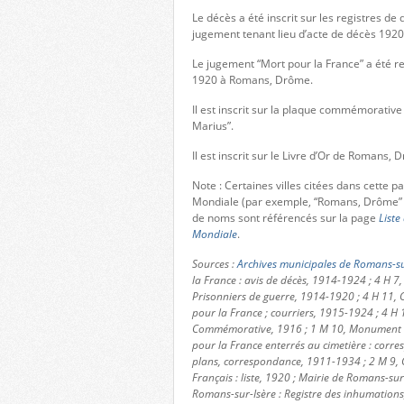
Le décès a été inscrit sur les registres 
jugement tenant lieu d’acte de décès 192
Le jugement “Mort pour la France” a été re
1920 à Romans, Drôme.
Il est inscrit sur la plaque commémorative
Marius”.
Il est inscrit sur le Livre d’Or de Romans, 
Note : Certaines villes citées dans cette 
Mondiale (par exemple, “Romans, Drôme” 
de noms sont référencés sur la page
Liste
Mondiale
.
Sources :
Archives municipales de Romans-su
la France : avis de décès, 1914-1924 ; 4 H 7,
Prisonniers de guerre, 1914-1920 ; 4 H 11, C
pour la France ; courriers, 1915-1924 ; 4 H 
Commémorative, 1916 ; 1 M 10, Monument aux
pour la France enterrés au cimetière : corres
plans, correspondance, 1911-1934 ; 2 M 9, 
Français : liste, 1920 ; Mairie de Romans-sur-
Romans-sur-Isère : Registre des inhumation