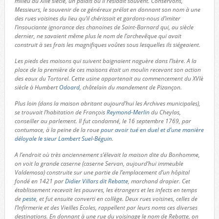
milieu du XIIIè siècle, un palais où il résidait souvent. Conservons,
Messieurs, le souvenir de ce généreux prélat en donnant son nom à une
des rues voisines du lieu qu’il chérissait et gardons-nous d’imiter
l’insouciante ignorance des chanoines de Saint-Barnard qui, au siècle
dernier, ne savaient même plus le nom de l’archevêque qui avait
construit à ses frais les magnifiques voûtes sous lesquelles ils siégeaient.
Les pieds des maisons qui suivent baignaient naguère dans l’Isère. A la
place de la première de ces maisons était un moulin recevant son action
des eaux du Tortorel. Cette usine appartenait au commencement du XVIè
siècle à Humbert
Odoard
, châtelain du mandement de Pizançon.
Plus loin (dans la maison abritant aujourd’hui les Archives municipales),
se trouvait l’habitation de François
Reymond-Merlin
du Cheylas,
conseiller au parlement. Il fut condamné, le 16 septembre 1769, par
contumace, à la peine de la roue
pour avoir tué en duel et d’une manière
déloyale le sieur Lambert Suel-Béguin
.
A l’endroit où très anciennement s’élevait la maison dite du Bonhomme,
on voit la grande caserne (caserne Servan, aujourd’hui immeuble
Valdemosa) construite sur une partie de l’emplacement d’un hôpital
fondé en 1421 par
Didier Villars dit Rebatte
, marchand drapier. Cet
établissement recevait les pauvres, les étrangers et les infects en temps
de
peste
, et fut ensuite converti en collège. Deux rues voisines, celles de
l’Infirmerie et des Vieilles Ecoles, rappellent par leurs noms ces diverses
destinations. En donnant à une rue du voisinage le nom de Rebatte, on