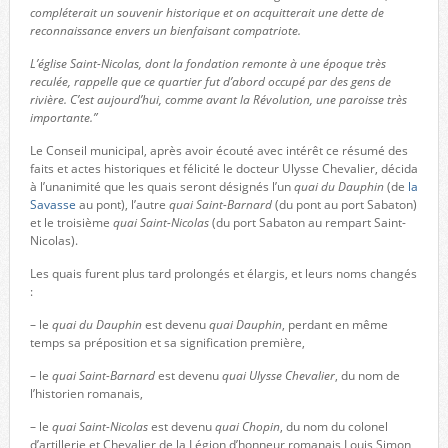
compléterait un souvenir historique et on acquitterait une dette de
reconnaissance envers un bienfaisant compatriote.
L’église Saint-Nicolas, dont la fondation remonte à une époque très
reculée, rappelle que ce quartier fut d’abord occupé par des gens de
rivière. C’est aujourd’hui, comme avant la Révolution, une paroisse très
importante.”
Le Conseil municipal, après avoir écouté avec intérêt ce résumé des
faits et actes historiques et félicité le docteur Ulysse Chevalier, décida
à l’unanimité que les quais seront désignés l’un
quai du Dauphin
(de
la
Savasse
au pont), l’autre
quai Saint-Barnard
(du pont au port Sabaton)
et le troisième
quai Saint-Nicolas
(du port Sabaton au rempart Saint-
Nicolas).
Les quais furent plus tard prolongés et élargis, et leurs noms changés
:
– le
quai du Dauphin
est devenu
quai Dauphin
, perdant en même
temps sa préposition et sa signification première,
– le
quai Saint-Barnard
est devenu
quai Ulysse Chevalier
, du nom de
l’historien romanais,
– le
quai Saint-Nicolas
est devenu
quai Chopin
, du nom du colonel
d’artillerie et Chevalier de la Légion d’honneur romanais Louis Simon