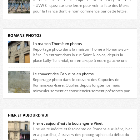
l’Hôtel de Ville, du lycée du Dauphiné et du lycée Triboulet, […]
– UVW Cliquez sur une lettre pour voir la liste des Morts
pour la France dont le nom commence par cette lettre.
Liste des romanais […]
ROMANS PHOTOS
La maison Thomé en photos
Reportage photo dans la maison Thomé à Romans-sur-
Isère. En entrant dans la rue Saint-Nicolas, depuis la
place Lally-Tollendal, on remarque à notre gauche une
maison construite au XVIè siècle. Les deux façades sont ornées de
fenêtres jumelles à meneaux. Entre ces deux étages, on peut voir une
Le couvent des Capucins en photos
niche qui contient une statue de la Vierge. […]
Reportage photo dans le couvent des Capucins de
Romans-sur-Isère. Oubliés depuis longtemps mais
miraculeusement et consciencieusement préservés par
les propriétaires des lieux, des vestiges du couvent des Capucins de
Romans-sur-Isère s’offrent à nouveau à notre vue. Cliquez ici pour lire
l’histoire de la redécouverte de vestiges du couvent des Capucins ! Petit
retour sur l’histoire […]
HIER ET AUJOURD'HUI
Hier et aujourd’hui : la boulangerie Pinet
Une visite inédite et fascinante de Romans-sur-Isère, hier
et aujourd’hui, à travers des photographies du début du