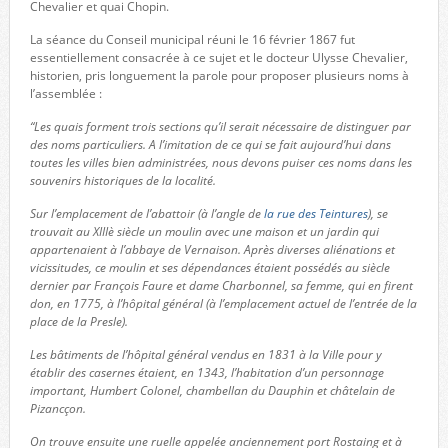
Chevalier et quai Chopin.
La séance du Conseil municipal réuni le 16 février 1867 fut
essentiellement consacrée à ce sujet et le docteur Ulysse Chevalier,
historien, pris longuement la parole pour proposer plusieurs noms à
l’assemblée :
“Les quais forment trois sections qu’il serait nécessaire de distinguer par
des noms particuliers. A l’imitation de ce qui se fait aujourd’hui dans
toutes les villes bien administrées, nous devons puiser ces noms dans les
souvenirs historiques de la localité.
Sur l’emplacement de l’abattoir (à l’angle de
la rue des Teintures
), se
trouvait au XIIIè siècle un moulin avec une maison et un jardin qui
appartenaient à l’abbaye de Vernaison. Après diverses aliénations et
vicissitudes, ce moulin et ses dépendances étaient possédés au siècle
dernier par François Faure et dame Charbonnel, sa femme, qui en firent
don, en 1775, à l’hôpital général (à l’emplacement actuel de l’entrée de la
place de la Presle).
Les bâtiments de l’hôpital général vendus en 1831 à la Ville pour y
établir des casernes étaient, en 1343, l’habitation d’un personnage
important, Humbert Colonel, chambellan du Dauphin et châtelain de
Pizancçon.
On trouve ensuite une ruelle appelée anciennement port Rostaing et à