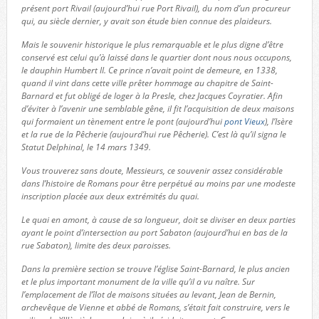
présent port Rivail (aujourd’hui rue Port Rivail), du nom d’un procureur
qui, au siècle dernier, y avait son étude bien connue des plaideurs.
Mais le souvenir historique le plus remarquable et le plus digne d’être
conservé est celui qu’à laissé dans le quartier dont nous nous occupons,
le dauphin Humbert II. Ce prince n’avait point de demeure, en 1338,
quand il vint dans cette ville prêter hommage au chapitre de Saint-
Barnard et fut obligé de loger à la Presle, chez Jacques Coyratier. Afin
d’éviter à l’avenir une semblable gêne, il fit l’acquisition de deux maisons
qui formaient un tènement entre le pont (aujourd’hui
pont Vieux
), l’Isère
et la rue de la Pêcherie (aujourd’hui rue Pêcherie). C’est là qu’il signa le
Statut Delphinal, le 14 mars 1349.
Vous trouverez sans doute, Messieurs, ce souvenir assez considérable
dans l’histoire de Romans pour être perpétué au moins par une modeste
inscription placée aux deux extrémités du quai.
Le quai en amont, à cause de sa longueur, doit se diviser en deux parties
ayant le point d’intersection au port Sabaton (aujourd’hui en bas de la
rue Sabaton), limite des deux paroisses.
Dans la première section se trouve l’église Saint-Barnard, le plus ancien
et le plus important monument de la ville qu’il a vu naître. Sur
l’emplacement de l’îlot de maisons situées au levant, Jean de Bernin,
archevêque de Vienne et abbé de Romans, s’était fait construire, vers le