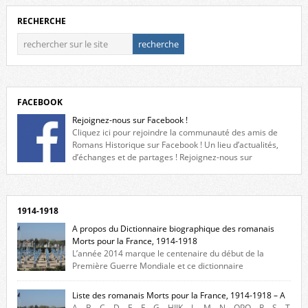
RECHERCHE
FACEBOOK
Rejoignez-nous sur Facebook !
Cliquez ici pour rejoindre la communauté des amis de
Romans Historique sur Facebook ! Un lieu d’actualités,
d’échanges et de partages ! Rejoignez-nous sur
Facebook, cliquez ici !
1914-1918
A propos du Dictionnaire biographique des romanais
Morts pour la France, 1914-1918
L’année 2014 marque le centenaire du début de la
Première Guerre Mondiale et ce dictionnaire
biographique veut rendre hommage aux romanais Morts pour la
France durant ce conflit. La base de cette recherche historique est
Liste des romanais Morts pour la France, 1914-1918 – A
constituée des noms gravés sur les plaques commémoratives de
A – B – C – D – E – F – G – HIJK – L – M – N – OPQ – R – S – T