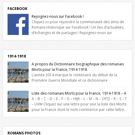
FACEBOOK
Rejoignez-nous sur Facebook !
Cliquez ici pour rejoindre la communauté des amis de
Romans Historique sur Facebook ! Un lieu d’actualités,
d’échanges et de partages ! Rejoignez-nous sur
Facebook, cliquez ici !
1914-1918
A propos du Dictionnaire biographique des romanais
Morts pour la France, 1914-1918
L’année 2014 marque le centenaire du début de la
Première Guerre Mondiale et ce dictionnaire
biographique veut rendre hommage aux romanais Morts pour la
France durant ce conflit. La base de cette recherche historique est
Liste des romanais Morts pour la France, 1914-1918 – A
constituée des noms gravés sur les plaques commémoratives de
A – B – C – D – E – F – G – HIJK – L – M – N – OPQ – R – S – T
l’Hôtel de Ville, du lycée du Dauphiné et du lycée Triboulet, […]
– UVW Cliquez sur une lettre pour voir la liste des Morts
pour la France dont le nom commence par cette lettre.
Liste des romanais […]
ROMANS PHOTOS