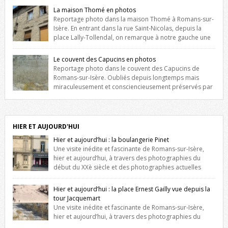
La maison Thomé en photos
Reportage photo dans la maison Thomé à Romans-sur-
Isère. En entrant dans la rue Saint-Nicolas, depuis la
place Lally-Tollendal, on remarque à notre gauche une
maison construite au XVIè siècle. Les deux façades sont ornées de
fenêtres jumelles à meneaux. Entre ces deux étages, on peut voir une
Le couvent des Capucins en photos
niche qui contient une statue de la Vierge. […]
Reportage photo dans le couvent des Capucins de
Romans-sur-Isère. Oubliés depuis longtemps mais
miraculeusement et consciencieusement préservés par
les propriétaires des lieux, des vestiges du couvent des Capucins de
Romans-sur-Isère s’offrent à nouveau à notre vue. Cliquez ici pour lire
l’histoire de la redécouverte de vestiges du couvent des Capucins !
Petit retour sur l’histoire […]
HIER ET AUJOURD'HUI
Hier et aujourd’hui : la boulangerie Pinet
Une visite inédite et fascinante de Romans-sur-Isère,
hier et aujourd’hui, à travers des photographies du
début du XXè siècle et des photographies actuelles
prises exactement dans le même cadre ! A l’angle de la place Jean
Jaurès et de l’avenue Victor Hugo (à côté d’Intermarché), à Romans. La
Hier et aujourd’hui : la place Ernest Gailly vue depuis la
boulangerie Jules Pinet est inscrite dans le […]
tour Jacquemart
Une visite inédite et fascinante de Romans-sur-Isère,
hier et aujourd’hui, à travers des photographies du
début du XXè siècle et des photographies actuelles prises exactement