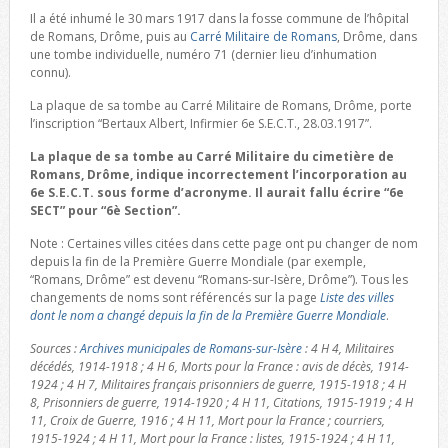
Il a été inhumé le 30 mars 1917 dans la fosse commune de l’hôpital
de Romans, Drôme, puis au
Carré Militaire de Romans
, Drôme, dans
une tombe individuelle, numéro 71 (dernier lieu d’inhumation
connu).
La plaque de sa tombe au Carré Militaire de Romans, Drôme, porte
l’inscription “Bertaux Albert, Infirmier 6e S.E.C.T., 28.03.1917”.
La plaque de sa tombe au Carré Militaire du cimetière de
Romans, Drôme, indique incorrectement l’incorporation au
6e S.E.C.T. sous forme d’acronyme. Il aurait fallu écrire “6e
SECT” pour “6è Section”.
Note : Certaines villes citées dans cette page ont pu changer de nom
depuis la fin de la Première Guerre Mondiale (par exemple,
“Romans, Drôme” est devenu “Romans-sur-Isère, Drôme”). Tous les
changements de noms sont référencés sur la page
Liste des villes
dont le nom a changé depuis la fin de la Première Guerre Mondiale
.
Sources :
Archives municipales de Romans-sur-Isère
: 4 H 4, Militaires
décédés, 1914-1918 ; 4 H 6, Morts pour la France : avis de décès, 1914-
1924 ; 4 H 7, Militaires français prisonniers de guerre, 1915-1918 ; 4 H
8, Prisonniers de guerre, 1914-1920 ; 4 H 11, Citations, 1915-1919 ; 4 H
11, Croix de Guerre, 1916 ; 4 H 11, Mort pour la France ; courriers,
1915-1924 ; 4 H 11, Mort pour la France : listes, 1915-1924 ; 4 H 11,