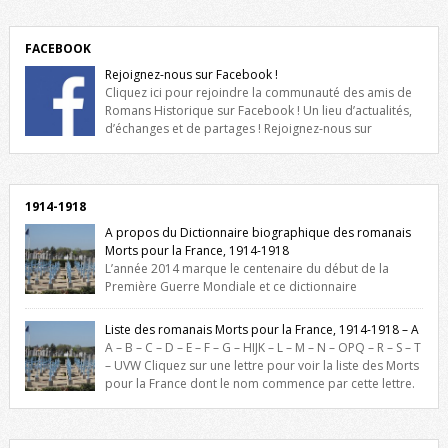
FACEBOOK
Rejoignez-nous sur Facebook !
Cliquez ici pour rejoindre la communauté des amis de
Romans Historique sur Facebook ! Un lieu d’actualités,
d’échanges et de partages ! Rejoignez-nous sur
Facebook, cliquez ici !
1914-1918
A propos du Dictionnaire biographique des romanais
Morts pour la France, 1914-1918
L’année 2014 marque le centenaire du début de la
Première Guerre Mondiale et ce dictionnaire
biographique veut rendre hommage aux romanais Morts pour la
France durant ce conflit. La base de cette recherche historique est
Liste des romanais Morts pour la France, 1914-1918 – A
constituée des noms gravés sur les plaques commémoratives de
A – B – C – D – E – F – G – HIJK – L – M – N – OPQ – R – S – T
l’Hôtel de Ville, du lycée du Dauphiné et du lycée Triboulet, […]
– UVW Cliquez sur une lettre pour voir la liste des Morts
pour la France dont le nom commence par cette lettre.
Liste des romanais […]