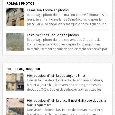
ROMANS PHOTOS
La maison Thomé en photos
Reportage photo dans la maison Thomé à Romans-sur-
Isère. En entrant dans la rue Saint-Nicolas, depuis la
place Lally-Tollendal, on remarque à notre gauche une
maison construite au XVIè siècle. Les deux façades sont ornées de
fenêtres jumelles à meneaux. Entre ces deux étages, on peut voir une
Le couvent des Capucins en photos
niche qui contient une statue de la Vierge. […]
Reportage photo dans le couvent des Capucins de
Romans-sur-Isère. Oubliés depuis longtemps mais
miraculeusement et consciencieusement préservés par
les propriétaires des lieux, des vestiges du couvent des Capucins de
Romans-sur-Isère s’offrent à nouveau à notre vue. Cliquez ici pour lire
l’histoire de la redécouverte de vestiges du couvent des Capucins !
Petit retour sur l’histoire […]
HIER ET AUJOURD'HUI
Hier et aujourd’hui : la boulangerie Pinet
Une visite inédite et fascinante de Romans-sur-Isère,
hier et aujourd’hui, à travers des photographies du
début du XXè siècle et des photographies actuelles
prises exactement dans le même cadre ! A l’angle de la place Jean
Jaurès et de l’avenue Victor Hugo (à côté d’Intermarché), à Romans. La
Hier et aujourd’hui : la place Ernest Gailly vue depuis la
boulangerie Jules Pinet est inscrite dans le […]
tour Jacquemart
Une visite inédite et fascinante de Romans-sur-Isère,
hier et aujourd’hui, à travers des photographies du