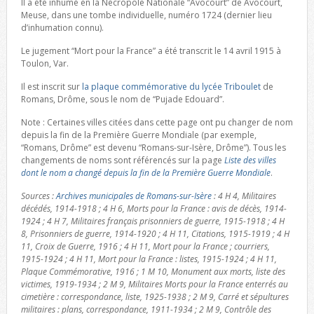
Il a été inhumé en la Nécropole Nationale “Avocourt” de Avocourt,
Meuse, dans une tombe individuelle, numéro 1724 (dernier lieu
d’inhumation connu).
Le jugement “Mort pour la France” a été transcrit le 14 avril 1915 à
Toulon, Var.
Il est inscrit sur
la plaque commémorative du lycée Triboulet
de
Romans, Drôme, sous le nom de “Pujade Edouard”.
Note : Certaines villes citées dans cette page ont pu changer de nom
depuis la fin de la Première Guerre Mondiale (par exemple,
“Romans, Drôme” est devenu “Romans-sur-Isère, Drôme”). Tous les
changements de noms sont référencés sur la page
Liste des villes
dont le nom a changé depuis la fin de la Première Guerre Mondiale
.
Sources :
Archives municipales de Romans-sur-Isère
: 4 H 4, Militaires
décédés, 1914-1918 ; 4 H 6, Morts pour la France : avis de décès, 1914-
1924 ; 4 H 7, Militaires français prisonniers de guerre, 1915-1918 ; 4 H
8, Prisonniers de guerre, 1914-1920 ; 4 H 11, Citations, 1915-1919 ; 4 H
11, Croix de Guerre, 1916 ; 4 H 11, Mort pour la France ; courriers,
1915-1924 ; 4 H 11, Mort pour la France : listes, 1915-1924 ; 4 H 11,
Plaque Commémorative, 1916 ; 1 M 10, Monument aux morts, liste des
victimes, 1919-1934 ; 2 M 9, Militaires Morts pour la France enterrés au
cimetière : correspondance, liste, 1925-1938 ; 2 M 9, Carré et sépultures
militaires : plans, correspondance, 1911-1934 ; 2 M 9, Contrôle des