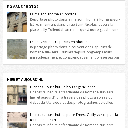
ROMANS PHOTOS
La maison Thomé en photos
Reportage photo dans la maison Thomé à Romans-sur-
Isère. En entrant dans la rue Saint-Nicolas, depuis la
place Lally-Tollendal, on remarque à notre gauche une
maison construite au XVIè siècle. Les deux façades sont ornées de
fenêtres jumelles à meneaux. Entre ces deux étages, on peut voir une
Le couvent des Capucins en photos
niche qui contient une statue de la Vierge. […]
Reportage photo dans le couvent des Capucins de
Romans-sur-Isère. Oubliés depuis longtemps mais
miraculeusement et consciencieusement préservés par
les propriétaires des lieux, des vestiges du couvent des Capucins de
Romans-sur-Isère s’offrent à nouveau à notre vue. Cliquez ici pour lire
l’histoire de la redécouverte de vestiges du couvent des Capucins !
Petit retour sur l’histoire […]
HIER ET AUJOURD'HUI
Hier et aujourd’hui : la boulangerie Pinet
Une visite inédite et fascinante de Romans-sur-Isère,
hier et aujourd’hui, à travers des photographies du
début du XXè siècle et des photographies actuelles
prises exactement dans le même cadre ! A l’angle de la place Jean
Jaurès et de l’avenue Victor Hugo (à côté d’Intermarché), à Romans. La
Hier et aujourd’hui : la place Ernest Gailly vue depuis la
boulangerie Jules Pinet est inscrite dans le […]
tour Jacquemart
Une visite inédite et fascinante de Romans-sur-Isère,