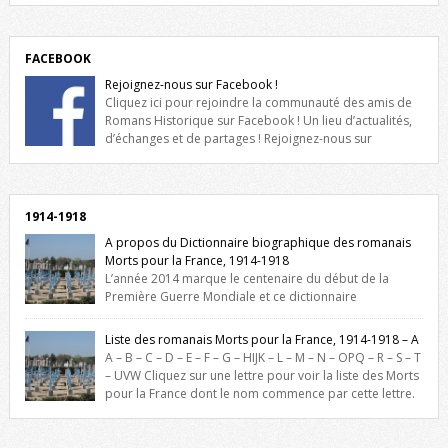
FACEBOOK
Rejoignez-nous sur Facebook !
Cliquez ici pour rejoindre la communauté des amis de
Romans Historique sur Facebook ! Un lieu d’actualités,
d’échanges et de partages ! Rejoignez-nous sur
Facebook, cliquez ici !
1914-1918
A propos du Dictionnaire biographique des romanais
Morts pour la France, 1914-1918
L’année 2014 marque le centenaire du début de la
Première Guerre Mondiale et ce dictionnaire
biographique veut rendre hommage aux romanais Morts pour la
France durant ce conflit. La base de cette recherche historique est
Liste des romanais Morts pour la France, 1914-1918 – A
constituée des noms gravés sur les plaques commémoratives de
A – B – C – D – E – F – G – HIJK – L – M – N – OPQ – R – S – T
l’Hôtel de Ville, du lycée du Dauphiné et du lycée Triboulet, […]
– UVW Cliquez sur une lettre pour voir la liste des Morts
pour la France dont le nom commence par cette lettre.
Liste des romanais […]