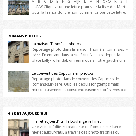
A – B – C – D – E – F – G – HIJK – L – M – N – OPQ – R – S – T
l’Hôtel de Ville, du lycée du Dauphiné et du lycée Triboulet, […]
– UVW Cliquez sur une lettre pour voir la liste des Morts
pour la France dont le nom commence par cette lettre.
Liste des romanais […]
ROMANS PHOTOS
La maison Thomé en photos
Reportage photo dans la maison Thomé à Romans-sur-
Isère. En entrant dans la rue Saint-Nicolas, depuis la
place Lally-Tollendal, on remarque à notre gauche une
maison construite au XVIè siècle. Les deux façades sont ornées de
fenêtres jumelles à meneaux. Entre ces deux étages, on peut voir une
Le couvent des Capucins en photos
niche qui contient une statue de la Vierge. […]
Reportage photo dans le couvent des Capucins de
Romans-sur-Isère. Oubliés depuis longtemps mais
miraculeusement et consciencieusement préservés par
les propriétaires des lieux, des vestiges du couvent des Capucins de
Romans-sur-Isère s’offrent à nouveau à notre vue. Cliquez ici pour lire
l’histoire de la redécouverte de vestiges du couvent des Capucins !
Petit retour sur l’histoire […]
HIER ET AUJOURD'HUI
Hier et aujourd’hui : la boulangerie Pinet
Une visite inédite et fascinante de Romans-sur-Isère,
hier et aujourd’hui, à travers des photographies du