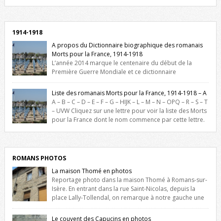
Facebook, cliquez ici !
1914-1918
A propos du Dictionnaire biographique des romanais
Morts pour la France, 1914-1918
L’année 2014 marque le centenaire du début de la
Première Guerre Mondiale et ce dictionnaire
biographique veut rendre hommage aux romanais Morts pour la
France durant ce conflit. La base de cette recherche historique est
Liste des romanais Morts pour la France, 1914-1918 – A
constituée des noms gravés sur les plaques commémoratives de
A – B – C – D – E – F – G – HIJK – L – M – N – OPQ – R – S – T
l’Hôtel de Ville, du lycée du Dauphiné et du lycée Triboulet, […]
– UVW Cliquez sur une lettre pour voir la liste des Morts
pour la France dont le nom commence par cette lettre.
Liste des romanais […]
ROMANS PHOTOS
La maison Thomé en photos
Reportage photo dans la maison Thomé à Romans-sur-
Isère. En entrant dans la rue Saint-Nicolas, depuis la
place Lally-Tollendal, on remarque à notre gauche une
maison construite au XVIè siècle. Les deux façades sont ornées de
fenêtres jumelles à meneaux. Entre ces deux étages, on peut voir une
Le couvent des Capucins en photos