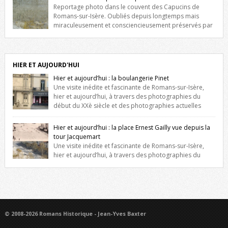
niche qui contient une statue de la Vierge. […]
Reportage photo dans le couvent des Capucins de
Romans-sur-Isère. Oubliés depuis longtemps mais
miraculeusement et consciencieusement préservés par
les propriétaires des lieux, des vestiges du couvent des Capucins de
Romans-sur-Isère s’offrent à nouveau à notre vue. Cliquez ici pour lire
l’histoire de la redécouverte de vestiges du couvent des Capucins !
Petit retour sur l’histoire […]
HIER ET AUJOURD'HUI
Hier et aujourd’hui : la boulangerie Pinet
Une visite inédite et fascinante de Romans-sur-Isère,
hier et aujourd’hui, à travers des photographies du
début du XXè siècle et des photographies actuelles
prises exactement dans le même cadre ! A l’angle de la place Jean
Jaurès et de l’avenue Victor Hugo (à côté d’Intermarché), à Romans. La
Hier et aujourd’hui : la place Ernest Gailly vue depuis la
boulangerie Jules Pinet est inscrite dans le […]
tour Jacquemart
Une visite inédite et fascinante de Romans-sur-Isère,
hier et aujourd’hui, à travers des photographies du
début du XXè siècle et des photographies actuelles prises exactement
dans le même cadre ! Ma photo date de 2009 donc ça a un peu
changé depuis. Cliquez sur l’image pour l’agrandir
© 2008-2026 Romans Historique - Jean-Yves Baxter