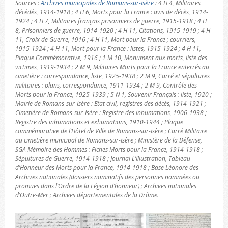
Sources :
Archives municipales de Romans-sur-Isère
: 4 H 4, Militaires
décédés, 1914-1918 ; 4 H 6, Morts pour la France : avis de décès, 1914-
1924 ; 4 H 7, Militaires français prisonniers de guerre, 1915-1918 ; 4 H
8, Prisonniers de guerre, 1914-1920 ; 4 H 11, Citations, 1915-1919 ; 4 H
11, Croix de Guerre, 1916 ; 4 H 11, Mort pour la France ; courriers,
1915-1924 ; 4 H 11, Mort pour la France : listes, 1915-1924 ; 4 H 11,
Plaque Commémorative, 1916 ; 1 M 10, Monument aux morts, liste des
victimes, 1919-1934 ; 2 M 9, Militaires Morts pour la France enterrés au
cimetière : correspondance, liste, 1925-1938 ; 2 M 9, Carré et sépultures
militaires : plans, correspondance, 1911-1934 ; 2 M 9, Contrôle des
Morts pour la France, 1925-1939 ; 5 N 1, Souvenir Français : liste, 1920 ;
Mairie de Romans-sur-Isère : Etat civil, registres des décès, 1914-1921 ;
Cimetière de Romans-sur-Isère : Registre des inhumations, 1906-1938 ;
Registre des inhumations et exhumations, 1910-1944 ; Plaque
commémorative de l’Hôtel de Ville de Romans-sur-Isère ; Carré Militaire
au cimetière municipal de Romans-sur-Isère ; Ministère de la Défense,
SGA Mémoire des Hommes : Fiches Morts pour la France, 1914-1918 ;
Sépultures de Guerre, 1914-1918 ; Journal L’Illustration, Tableau
d’Honneur des Morts pour la France, 1914-1918 ; Base Léonore des
Archives nationales (dossiers nominatifs des personnes nommées ou
promues dans l’Ordre de la Légion d’honneur) ; Archives nationales
d’Outre-Mer ; Archives départementales de la Drôme.