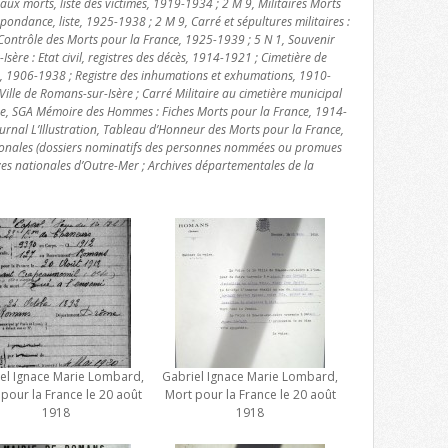
 morts, liste des victimes, 1919-1934 ; 2 M 9, Militaires Morts
pondance, liste, 1925-1938 ; 2 M 9, Carré et sépultures militaires :
Contrôle des Morts pour la France, 1925-1939 ; 5 N 1, Souvenir
Isère : Etat civil, registres des décès, 1914-1921 ; Cimetière de
s, 1906-1938 ; Registre des inhumations et exhumations, 1910-
ille de Romans-sur-Isère ; Carré Militaire au cimetière municipal
nse, SGA Mémoire des Hommes : Fiches Morts pour la France, 1914-
urnal L’Illustration, Tableau d’Honneur des Morts pour la France,
ionales (dossiers nominatifs des personnes nommées ou promues
ves nationales d’Outre-Mer ; Archives départementales de la
el Ignace Marie Lombard,
Gabriel Ignace Marie Lombard,
pour la France le 20 août
Mort pour la France le 20 août
1918
1918