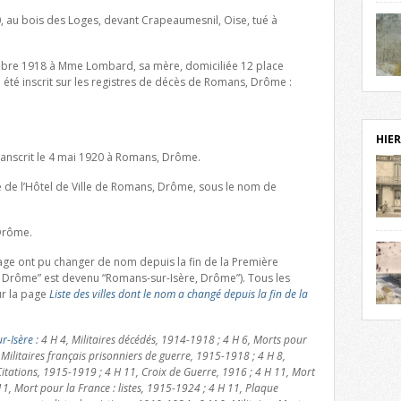
notr
10, au bois des Loges, devant Crapeaumesnil, Oise, tué à
sièc
fenê
étag
embre 1918 à Mme Lombard, sa mère, domiciliée 12 place
statu
té inscrit sur les registres de décès de Romans, Drôme :
Isèr
mira
prés
vest
HIER
sur-I
transcrit le 4 mai 1920 à Romans, Drôme.
Cliqu
redé
e de l’Hôtel de Ville de Romans, Drôme, sous le nom de
Capuc
aujo
 Drôme.
débu
actu
 page ont pu changer de nom depuis la fin de la Première
cadre
Drôme” est devenu “Romans-sur-Isère, Drôme”). Tous les
l’ave
r la page
Liste des villes dont le nom a changé depuis la fin de la
Roman
Roman
dans 
des 
r-Isère
: 4 H 4, Militaires décédés, 1914-1918 ; 4 H 6, Morts pour
des 
 Militaires français prisonniers de guerre, 1915-1918 ; 4 H 8,
exac
itations, 1915-1919 ; 4 H 11, Croix de Guerre, 1916 ; 4 H 11, Mort
date
11, Mort pour la France : listes, 1915-1924 ; 4 H 11, Plaque
Cliqu