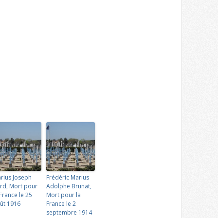
rius Joseph
Frédéric Marius
rd, Mort pour
Adolphe Brunat,
 France le 25
Mort pour la
ût 1916
France le 2
septembre 1914