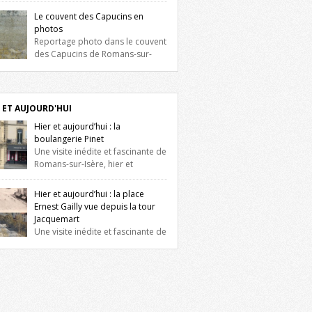
e gauche une maison construite au XVIè
Le couvent des Capucins en
le. Les deux façades sont ornées de
photos
tres jumelles à meneaux. Entre ces deux
Reportage photo dans le couvent
es, on peut voir une niche qui contient une
des Capucins de Romans-sur-
e de la Vierge. […]
e. Oubliés depuis longtemps mais
culeusement et consciencieusement
ervés par les propriétaires des lieux, des
iges du couvent des Capucins de Romans-
 ET AUJOURD'HUI
sère s’offrent à nouveau à notre vue.
Hier et aujourd’hui : la
ez ici pour lire l’histoire de la
boulangerie Pinet
couverte de vestiges du couvent des
Une visite inédite et fascinante de
ins ! Petit retour sur l’histoire […]
Romans-sur-Isère, hier et
urd’hui, à travers des photographies du
t du XXè siècle et des photographies
Hier et aujourd’hui : la place
elles prises exactement dans le même
Ernest Gailly vue depuis la tour
 ! A l’angle de la place Jean Jaurès et de
Jacquemart
nue Victor Hugo (à côté d’Intermarché), à
Une visite inédite et fascinante de
s. La boulangerie Jules Pinet est inscrite
s-sur-Isère, hier et aujourd’hui, à travers
le […]
photographies du début du XXè siècle et
photographies actuelles prises
tement dans le même cadre ! Ma photo
 de 2009 donc ça a un peu changé depuis.
ez sur l’image pour l’agrandir