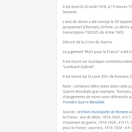
Il est mort le 20 août 1918, à 15 heures 
l’ennemi.
L’avis de décès a été envoyé le 30 sept
Jacquemart à Romans, Drôme. Le décès a é
transcription 1920/25 du 4 mai 1920.
Décoré de la Croix de Guerre.
Le jugement “Mort pour la France” a été 
Il est inscrit sur la plaque commémorativ
“Lombard Gabriel”.
Il est inscrit sur le Livre d’Or de Romans,
Note : Certaines villes citées dans cette
Guerre Mondiale (par exemple, “Romans, 
changements de noms sont référencés su
Première Guerre Mondiale
.
Sources :
Archives municipales de Romans-su
la France : avis de décès, 1914-1924 ; 4 H 7,
Prisonniers de guerre, 1914-1920 ; 4 H 11, C
pour la France ; courriers, 1915-1924 ; 4 H 