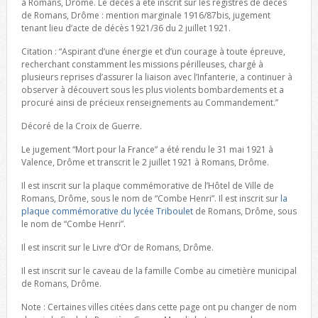
à Romans, Drôme. Le décès a été inscrit sur les registres de décès
de Romans, Drôme : mention marginale 1916/87bis, jugement
tenant lieu d’acte de décès 1921/36 du 2 juillet 1921.
Citation : “Aspirant d’une énergie et d’un courage à toute épreuve,
recherchant constamment les missions périlleuses, chargé à
plusieurs reprises d’assurer la liaison avec l’Infanterie, a continuer à
observer à découvert sous les plus violents bombardements et a
procuré ainsi de précieux renseignements au Commandement.”
Décoré de la Croix de Guerre.
Le jugement “Mort pour la France” a été rendu le 31 mai 1921 à
Valence, Drôme et transcrit le 2 juillet 1921 à Romans, Drôme.
Il est inscrit sur la plaque commémorative de l’Hôtel de Ville de
Romans, Drôme, sous le nom de “Combe Henri”. Il est inscrit sur
la
plaque commémorative du lycée Triboulet
de Romans, Drôme, sous
le nom de “Combe Henri”.
Il est inscrit sur le Livre d’Or de Romans, Drôme.
Il est inscrit sur le caveau de la famille Combe au cimetière municipal
de Romans, Drôme.
Note : Certaines villes citées dans cette page ont pu changer de nom