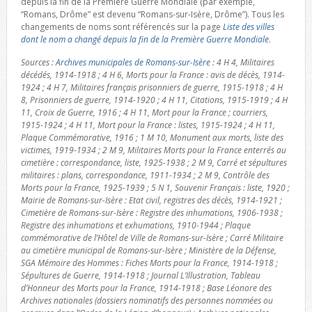
depuis la fin de la Première Guerre Mondiale (par exemple,
“Romans, Drôme” est devenu “Romans-sur-Isère, Drôme”). Tous les
changements de noms sont référencés sur la page
Liste des villes
dont le nom a changé depuis la fin de la Première Guerre Mondiale
.
Sources :
Archives municipales de Romans-sur-Isère
: 4 H 4, Militaires
décédés, 1914-1918 ; 4 H 6, Morts pour la France : avis de décès, 1914-
1924 ; 4 H 7, Militaires français prisonniers de guerre, 1915-1918 ; 4 H
8, Prisonniers de guerre, 1914-1920 ; 4 H 11, Citations, 1915-1919 ; 4 H
11, Croix de Guerre, 1916 ; 4 H 11, Mort pour la France ; courriers,
1915-1924 ; 4 H 11, Mort pour la France : listes, 1915-1924 ; 4 H 11,
Plaque Commémorative, 1916 ; 1 M 10, Monument aux morts, liste des
victimes, 1919-1934 ; 2 M 9, Militaires Morts pour la France enterrés au
cimetière : correspondance, liste, 1925-1938 ; 2 M 9, Carré et sépultures
militaires : plans, correspondance, 1911-1934 ; 2 M 9, Contrôle des
Morts pour la France, 1925-1939 ; 5 N 1, Souvenir Français : liste, 1920 ;
Mairie de Romans-sur-Isère : Etat civil, registres des décès, 1914-1921 ;
Cimetière de Romans-sur-Isère : Registre des inhumations, 1906-1938 ;
Registre des inhumations et exhumations, 1910-1944 ; Plaque
commémorative de l’Hôtel de Ville de Romans-sur-Isère ; Carré Militaire
au cimetière municipal de Romans-sur-Isère ; Ministère de la Défense,
SGA Mémoire des Hommes : Fiches Morts pour la France, 1914-1918 ;
Sépultures de Guerre, 1914-1918 ; Journal L’Illustration, Tableau
d’Honneur des Morts pour la France, 1914-1918 ; Base Léonore des
Archives nationales (dossiers nominatifs des personnes nommées ou