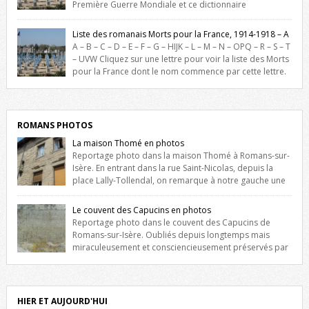
Première Guerre Mondiale et ce dictionnaire
biographique veut rendre hommage aux romanais Morts pour la
France durant ce conflit. La base de cette recherche historique est
Liste des romanais Morts pour la France, 1914-1918 – A
constituée des noms gravés sur les plaques commémoratives de
A – B – C – D – E – F – G – HIJK – L – M – N – OPQ – R – S – T
l’Hôtel de Ville, du lycée du Dauphiné et du lycée Triboulet, […]
– UVW Cliquez sur une lettre pour voir la liste des Morts
pour la France dont le nom commence par cette lettre.
Liste des romanais […]
ROMANS PHOTOS
La maison Thomé en photos
Reportage photo dans la maison Thomé à Romans-sur-
Isère. En entrant dans la rue Saint-Nicolas, depuis la
place Lally-Tollendal, on remarque à notre gauche une
maison construite au XVIè siècle. Les deux façades sont ornées de
fenêtres jumelles à meneaux. Entre ces deux étages, on peut voir une
Le couvent des Capucins en photos
niche qui contient une statue de la Vierge. […]
Reportage photo dans le couvent des Capucins de
Romans-sur-Isère. Oubliés depuis longtemps mais
miraculeusement et consciencieusement préservés par
les propriétaires des lieux, des vestiges du couvent des Capucins de
Romans-sur-Isère s’offrent à nouveau à notre vue. Cliquez ici pour lire
l’histoire de la redécouverte de vestiges du couvent des Capucins !
Petit retour sur l’histoire […]
HIER ET AUJOURD'HUI