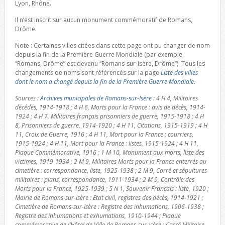
Lyon, Rhône.
Il n’est inscrit sur aucun monument commémoratif de Romans,
Drôme.
Note : Certaines villes citées dans cette page ont pu changer de nom
depuis la fin de la Première Guerre Mondiale (par exemple,
“Romans, Drôme” est devenu “Romans-sur-Isère, Drôme”). Tous les
changements de noms sont référencés sur la page
Liste des villes
dont le nom a changé depuis la fin de la Première Guerre Mondiale
.
Sources :
Archives municipales de Romans-sur-Isère
: 4 H 4, Militaires
décédés, 1914-1918 ; 4 H 6, Morts pour la France : avis de décès, 1914-
1924 ; 4 H 7, Militaires français prisonniers de guerre, 1915-1918 ; 4 H
8, Prisonniers de guerre, 1914-1920 ; 4 H 11, Citations, 1915-1919 ; 4 H
11, Croix de Guerre, 1916 ; 4 H 11, Mort pour la France ; courriers,
1915-1924 ; 4 H 11, Mort pour la France : listes, 1915-1924 ; 4 H 11,
Plaque Commémorative, 1916 ; 1 M 10, Monument aux morts, liste des
victimes, 1919-1934 ; 2 M 9, Militaires Morts pour la France enterrés au
cimetière : correspondance, liste, 1925-1938 ; 2 M 9, Carré et sépultures
militaires : plans, correspondance, 1911-1934 ; 2 M 9, Contrôle des
Morts pour la France, 1925-1939 ; 5 N 1, Souvenir Français : liste, 1920 ;
Mairie de Romans-sur-Isère : Etat civil, registres des décès, 1914-1921 ;
Cimetière de Romans-sur-Isère : Registre des inhumations, 1906-1938 ;
Registre des inhumations et exhumations, 1910-1944 ; Plaque
commémorative de l’Hôtel de Ville de Romans-sur-Isère ; Carré Militaire