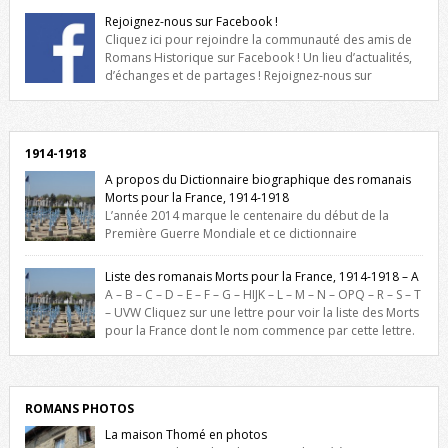
Rejoignez-nous sur Facebook !
Cliquez ici pour rejoindre la communauté des amis de
Romans Historique sur Facebook ! Un lieu d’actualités,
d’échanges et de partages ! Rejoignez-nous sur
Facebook, cliquez ici !
1914-1918
A propos du Dictionnaire biographique des romanais
Morts pour la France, 1914-1918
L’année 2014 marque le centenaire du début de la
Première Guerre Mondiale et ce dictionnaire
biographique veut rendre hommage aux romanais Morts pour la
France durant ce conflit. La base de cette recherche historique est
Liste des romanais Morts pour la France, 1914-1918 – A
constituée des noms gravés sur les plaques commémoratives de
A – B – C – D – E – F – G – HIJK – L – M – N – OPQ – R – S – T
l’Hôtel de Ville, du lycée du Dauphiné et du lycée Triboulet, […]
– UVW Cliquez sur une lettre pour voir la liste des Morts
pour la France dont le nom commence par cette lettre.
Liste des romanais […]
ROMANS PHOTOS
La maison Thomé en photos