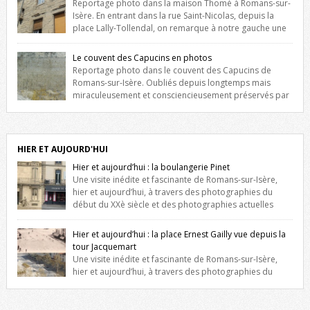
Reportage photo dans la maison Thomé à Romans-sur-
Isère. En entrant dans la rue Saint-Nicolas, depuis la
place Lally-Tollendal, on remarque à notre gauche une
maison construite au XVIè siècle. Les deux façades sont ornées de
fenêtres jumelles à meneaux. Entre ces deux étages, on peut voir une
Le couvent des Capucins en photos
niche qui contient une statue de la Vierge. […]
Reportage photo dans le couvent des Capucins de
Romans-sur-Isère. Oubliés depuis longtemps mais
miraculeusement et consciencieusement préservés par
les propriétaires des lieux, des vestiges du couvent des Capucins de
Romans-sur-Isère s’offrent à nouveau à notre vue. Cliquez ici pour lire
l’histoire de la redécouverte de vestiges du couvent des Capucins !
Petit retour sur l’histoire […]
HIER ET AUJOURD'HUI
Hier et aujourd’hui : la boulangerie Pinet
Une visite inédite et fascinante de Romans-sur-Isère,
hier et aujourd’hui, à travers des photographies du
début du XXè siècle et des photographies actuelles
prises exactement dans le même cadre ! A l’angle de la place Jean
Jaurès et de l’avenue Victor Hugo (à côté d’Intermarché), à Romans. La
Hier et aujourd’hui : la place Ernest Gailly vue depuis la
boulangerie Jules Pinet est inscrite dans le […]
tour Jacquemart
Une visite inédite et fascinante de Romans-sur-Isère,
hier et aujourd’hui, à travers des photographies du
début du XXè siècle et des photographies actuelles prises exactement
dans le même cadre ! Ma photo date de 2009 donc ça a un peu
changé depuis. Cliquez sur l’image pour l’agrandir