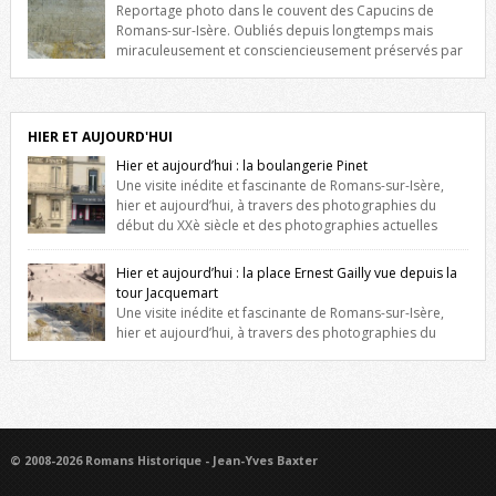
niche qui contient une statue de la Vierge. […]
Reportage photo dans le couvent des Capucins de
Romans-sur-Isère. Oubliés depuis longtemps mais
miraculeusement et consciencieusement préservés par
les propriétaires des lieux, des vestiges du couvent des Capucins de
Romans-sur-Isère s’offrent à nouveau à notre vue. Cliquez ici pour lire
l’histoire de la redécouverte de vestiges du couvent des Capucins !
Petit retour sur l’histoire […]
HIER ET AUJOURD'HUI
Hier et aujourd’hui : la boulangerie Pinet
Une visite inédite et fascinante de Romans-sur-Isère,
hier et aujourd’hui, à travers des photographies du
début du XXè siècle et des photographies actuelles
prises exactement dans le même cadre ! A l’angle de la place Jean
Jaurès et de l’avenue Victor Hugo (à côté d’Intermarché), à Romans. La
Hier et aujourd’hui : la place Ernest Gailly vue depuis la
boulangerie Jules Pinet est inscrite dans le […]
tour Jacquemart
Une visite inédite et fascinante de Romans-sur-Isère,
hier et aujourd’hui, à travers des photographies du
début du XXè siècle et des photographies actuelles prises exactement
dans le même cadre ! Ma photo date de 2009 donc ça a un peu
changé depuis. Cliquez sur l’image pour l’agrandir
© 2008-2026 Romans Historique - Jean-Yves Baxter