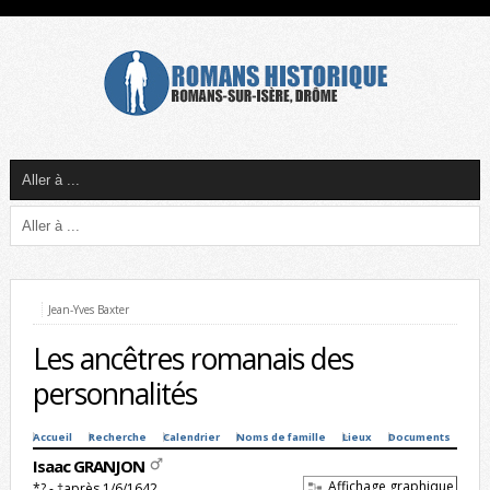
Jean-Yves Baxter
Les ancêtres romanais des
personnalités
Accueil
Recherche
Calendrier
Noms de famille
Lieux
Documents
Isaac GRANJON
Affichage graphique
*? - †après 1/6/1642