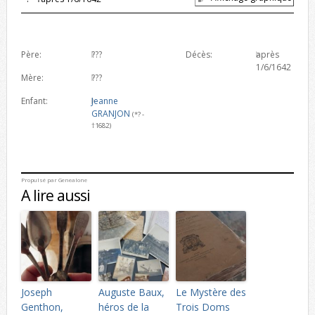
Père:
???
Décès:
après
1/6/1642
Mère:
???
Enfant:
Jeanne
GRANJON
(*? -
†1682)
Propulsé par
Genealone
A lire aussi
Joseph
Auguste Baux,
Le Mystère des
Genthon,
héros de la
Trois Doms