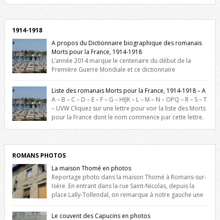
Facebook, cliquez ici !
1914-1918
A propos du Dictionnaire biographique des romanais
Morts pour la France, 1914-1918
L’année 2014 marque le centenaire du début de la
Première Guerre Mondiale et ce dictionnaire
biographique veut rendre hommage aux romanais Morts pour la
France durant ce conflit. La base de cette recherche historique est
Liste des romanais Morts pour la France, 1914-1918 – A
constituée des noms gravés sur les plaques commémoratives de
A – B – C – D – E – F – G – HIJK – L – M – N – OPQ – R – S – T
l’Hôtel de Ville, du lycée du Dauphiné et du lycée Triboulet, […]
– UVW Cliquez sur une lettre pour voir la liste des Morts
pour la France dont le nom commence par cette lettre.
Liste des romanais […]
ROMANS PHOTOS
La maison Thomé en photos
Reportage photo dans la maison Thomé à Romans-sur-
Isère. En entrant dans la rue Saint-Nicolas, depuis la
place Lally-Tollendal, on remarque à notre gauche une
maison construite au XVIè siècle. Les deux façades sont ornées de
fenêtres jumelles à meneaux. Entre ces deux étages, on peut voir une
Le couvent des Capucins en photos