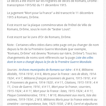
Le décès a été inscrit sur les registres de décès de Romans, Drôme :
transcription 1915/92 du 11 décembre 1915.
Le jugement “Mort pour la France” a été transcrit le 11 décembre
1915 à Romans, Drôme.
Il est inscrit sur la plaque commémorative de l’Hôtel de Ville de
Romans, Drôme, sous le nom de “Sestier Louis”.
Il est inscrit sur le Livre d’Or de Romans, Drôme.
Note : Certaines villes citées dans cette page ont pu changer de nom
depuis la fin de la Première Guerre Mondiale (par exemple,
“Romans, Drôme” est devenu “Romans-sur-Isère, Drôme”). Tous les
changements de noms sont référencés sur la page
Liste des villes
dont le nom a changé depuis la fin de la Première Guerre Mondiale
.
Sources :
Archives municipales de Romans-sur-Isère
: 4 H 4, Militaires
décédés, 1914-1918 ; 4 H 6, Morts pour la France : avis de décès, 1914-
1924 ; 4 H 7, Militaires français prisonniers de guerre, 1915-1918 ; 4 H
8, Prisonniers de guerre, 1914-1920 ; 4 H 11, Citations, 1915-1919 ; 4 H
11, Croix de Guerre, 1916 ; 4 H 11, Mort pour la France ; courriers,
1915-1924 ; 4 H 11, Mort pour la France : listes, 1915-1924 ; 4 H 11,
Plaque Commémorative, 1916 ; 1 M 10, Monument aux morts, liste des
victimes, 1919-1934 ; 2 M 9, Militaires Morts pour la France enterrés au
cimetière : correspondance, liste, 1925-1938 ; 2 M 9, Carré et sépultures