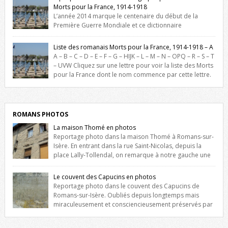
Morts pour la France, 1914-1918
L’année 2014 marque le centenaire du début de la
Première Guerre Mondiale et ce dictionnaire
biographique veut rendre hommage aux romanais Morts pour la
France durant ce conflit. La base de cette recherche historique est
Liste des romanais Morts pour la France, 1914-1918 – A
constituée des noms gravés sur les plaques commémoratives de
A – B – C – D – E – F – G – HIJK – L – M – N – OPQ – R – S – T
l’Hôtel de Ville, du lycée du Dauphiné et du lycée Triboulet, […]
– UVW Cliquez sur une lettre pour voir la liste des Morts
pour la France dont le nom commence par cette lettre.
Liste des romanais […]
ROMANS PHOTOS
La maison Thomé en photos
Reportage photo dans la maison Thomé à Romans-sur-
Isère. En entrant dans la rue Saint-Nicolas, depuis la
place Lally-Tollendal, on remarque à notre gauche une
maison construite au XVIè siècle. Les deux façades sont ornées de
fenêtres jumelles à meneaux. Entre ces deux étages, on peut voir une
Le couvent des Capucins en photos
niche qui contient une statue de la Vierge. […]
Reportage photo dans le couvent des Capucins de
Romans-sur-Isère. Oubliés depuis longtemps mais
miraculeusement et consciencieusement préservés par
les propriétaires des lieux, des vestiges du couvent des Capucins de
Romans-sur-Isère s’offrent à nouveau à notre vue. Cliquez ici pour lire