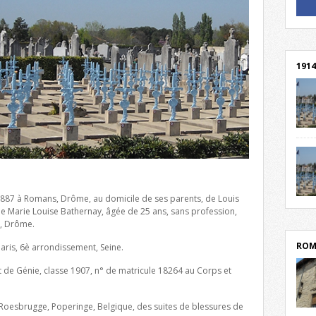
! Un 
! Rej
1914
cent
Mond
rend
Franc
rech
i 1887 à Romans, Drôme, au domicile de ses parents, de Louis
grav
Cliqu
t de Marie Louise Bathernay, âgée de 25 ans, sans profession,
l’Hôt
Mort
s, Drôme.
lycée
par c
ROM
Paris, 6è arrondissement, Seine.
t de Génie, classe 1907, n° de matricule 18264 au Corps et
l de Roesbrugge, Poperinge, Belgique, des suites de blessures de
depu