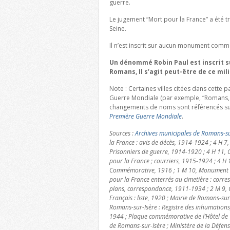
guerre.
Le jugement “Mort pour la France” a été t
Seine.
Il n’est inscrit sur aucun monument co
Un dénommé Robin Paul est inscrit 
Romans, Il s’agit peut-être de ce mili
Note : Certaines villes citées dans cette
Guerre Mondiale (par exemple, “Romans, 
changements de noms sont référencés su
Première Guerre Mondiale
.
Sources :
Archives municipales de Romans-su
la France : avis de décès, 1914-1924 ; 4 H 7,
Prisonniers de guerre, 1914-1920 ; 4 H 11, C
pour la France ; courriers, 1915-1924 ; 4 H 
Commémorative, 1916 ; 1 M 10, Monument aux
pour la France enterrés au cimetière : corres
plans, correspondance, 1911-1934 ; 2 M 9, 
Français : liste, 1920 ; Mairie de Romans-sur-
Romans-sur-Isère : Registre des inhumation
1944 ; Plaque commémorative de l’Hôtel de V
de Romans-sur-Isère ; Ministère de la Défe