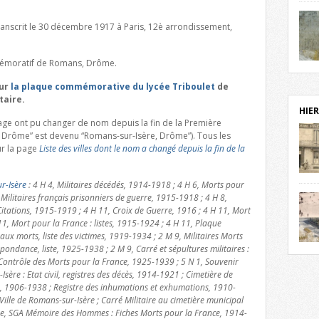
notr
sièc
ranscrit le 30 décembre 1917 à Paris, 12è arrondissement,
fenê
étag
mmémoratif de Romans, Drôme.
statu
Isèr
mira
sur
la plaque commémorative du lycée Triboulet
de
prés
taire.
vest
HIER
sur-I
 page ont pu changer de nom depuis la fin de la Première
Cliqu
Drôme” est devenu “Romans-sur-Isère, Drôme”). Tous les
redé
r la page
Liste des villes dont le nom a changé depuis la fin de la
Capuc
aujo
r-Isère
: 4 H 4, Militaires décédés, 1914-1918 ; 4 H 6, Morts pour
débu
 Militaires français prisonniers de guerre, 1915-1918 ; 4 H 8,
actu
itations, 1915-1919 ; 4 H 11, Croix de Guerre, 1916 ; 4 H 11, Mort
cadre
11, Mort pour la France : listes, 1915-1924 ; 4 H 11, Plaque
l’ave
 morts, liste des victimes, 1919-1934 ; 2 M 9, Militaires Morts
Roman
pondance, liste, 1925-1938 ; 2 M 9, Carré et sépultures militaires :
Roman
dans 
Contrôle des Morts pour la France, 1925-1939 ; 5 N 1, Souvenir
des 
Isère : Etat civil, registres des décès, 1914-1921 ; Cimetière de
des 
s, 1906-1938 ; Registre des inhumations et exhumations, 1910-
exac
ille de Romans-sur-Isère ; Carré Militaire au cimetière municipal
date
nse, SGA Mémoire des Hommes : Fiches Morts pour la France, 1914-
Cliqu