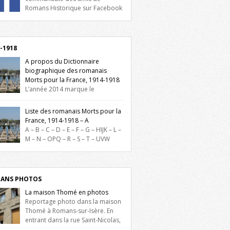
Romans Historique sur Facebook
lieu d’actualités, d’échanges et de partages
oignez-nous sur Facebook, cliquez ici !
-1918
A propos du Dictionnaire
biographique des romanais
Morts pour la France, 1914-1918
L’année 2014 marque le
enaire du début de la Première Guerre
iale et ce dictionnaire biographique veut
Liste des romanais Morts pour la
re hommage aux romanais Morts pour la
France, 1914-1918 – A
e durant ce conflit. La base de cette
A – B – C – D – E – F – G – HIJK – L –
erche historique est constituée des noms
M – N – OPQ – R – S – T – UVW
és sur les plaques commémoratives de
ez sur une lettre pour voir la liste des
el de Ville, du lycée du Dauphiné et du
s pour la France dont le nom commence
 Triboulet, […]
ette lettre. Liste des romanais […]
ANS PHOTOS
La maison Thomé en photos
Reportage photo dans la maison
Thomé à Romans-sur-Isère. En
entrant dans la rue Saint-Nicolas,
is la place Lally-Tollendal, on remarque à