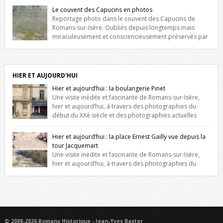
fenêtres jumelles à meneaux. Entre ces deux étages, on peut voir une
Le couvent des Capucins en photos
niche qui contient une statue de la Vierge. […]
Reportage photo dans le couvent des Capucins de
Romans-sur-Isère. Oubliés depuis longtemps mais
miraculeusement et consciencieusement préservés par
les propriétaires des lieux, des vestiges du couvent des Capucins de
Romans-sur-Isère s’offrent à nouveau à notre vue. Cliquez ici pour lire
l’histoire de la redécouverte de vestiges du couvent des Capucins !
Petit retour sur l’histoire […]
HIER ET AUJOURD'HUI
Hier et aujourd’hui : la boulangerie Pinet
Une visite inédite et fascinante de Romans-sur-Isère,
hier et aujourd’hui, à travers des photographies du
début du XXè siècle et des photographies actuelles
prises exactement dans le même cadre ! A l’angle de la place Jean
Jaurès et de l’avenue Victor Hugo (à côté d’Intermarché), à Romans. La
Hier et aujourd’hui : la place Ernest Gailly vue depuis la
boulangerie Jules Pinet est inscrite dans le […]
tour Jacquemart
Une visite inédite et fascinante de Romans-sur-Isère,
hier et aujourd’hui, à travers des photographies du
début du XXè siècle et des photographies actuelles prises exactement
dans le même cadre ! Ma photo date de 2009 donc ça a un peu
changé depuis. Cliquez sur l’image pour l’agrandir
© 2008-2026 Romans Historique - Jean-Yves Baxter