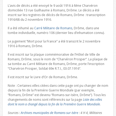
L’avis de décès a été envoyé le 9 août 1916 à Mme Charvéron
domiciliée 13 rue Guilhaume à Romans, Drôme. Le décès a été
inscrit sur les registres de décès de Romans, Drôme : transcription
1916/68 du 2 novembre 1916.
Il a été inhumé au
Carré Militaire de Romans
, Drôme, dans une
tombe individuelle, numéro 106 (dernier lieu d’inhumation connu).
Le jugement “Mort pour la France” a été transcrit le 2 novembre
1916 à Romans, Drôme.
Il est inscrit sur la plaque commémorative de l’Hôtel de Ville de
Romans, Drôme, sous le nom de “Charvéron Prosper”. La plaque de
sa tombe au Carré Militaire de Romans, Drôme, porte l’inscription
“Charvéron Prosper, Soldat 69e R.T.I., 03.07.1916”.
Il est inscrit sur le Livre d’Or de Romans, Drôme.
Note : Certaines villes citées dans cette page ont pu changer de nom
depuis la fin de la Première Guerre Mondiale (par exemple,
“Romans, Drôme” est devenu “Romans-sur-Isère, Drôme”). Tous les
changements de noms sont référencés sur la page
Liste des villes
dont le nom a changé depuis la fin de la Première Guerre Mondiale
.
Sources :
Archives municipales de Romans-sur-Isère
: 4 H 4, Militaires