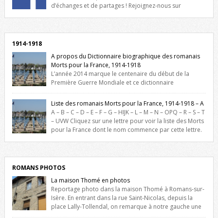
d’échanges et de partages ! Rejoignez-nous sur
Facebook, cliquez ici !
1914-1918
A propos du Dictionnaire biographique des romanais
Morts pour la France, 1914-1918
L’année 2014 marque le centenaire du début de la
Première Guerre Mondiale et ce dictionnaire
biographique veut rendre hommage aux romanais Morts pour la
France durant ce conflit. La base de cette recherche historique est
Liste des romanais Morts pour la France, 1914-1918 – A
constituée des noms gravés sur les plaques commémoratives de
A – B – C – D – E – F – G – HIJK – L – M – N – OPQ – R – S – T
l’Hôtel de Ville, du lycée du Dauphiné et du lycée Triboulet, […]
– UVW Cliquez sur une lettre pour voir la liste des Morts
pour la France dont le nom commence par cette lettre.
Liste des romanais […]
ROMANS PHOTOS
La maison Thomé en photos
Reportage photo dans la maison Thomé à Romans-sur-
Isère. En entrant dans la rue Saint-Nicolas, depuis la
place Lally-Tollendal, on remarque à notre gauche une
maison construite au XVIè siècle. Les deux façades sont ornées de