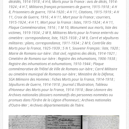
décédés, 1914-1918 ; 4 H 6, Morts pour la France : avis de décès, 1914-
1924 ; 4 H 7, Militaires français prisonniers de guerre, 1915-1918 ; 4 H
8, Prisonniers de guerre, 1914-1920 ; 4 H 11, Citations, 1915-1919 ; 4 H
11, Croix de Guerre, 1916 ; 4 H 11, Mort pour la France ; courriers,
1915-1924 ; 4 H 11, Mort pour la France : listes, 1915-1924 ; 4 H 11,
Plaque Commémorative, 1916 ; 1 M 10, Monument aux morts, liste des
victimes, 1919-1934 ; 2 M 9, Militaires Morts pour la France enterrés au
cimetière : correspondance, liste, 1925-1938 ; 2 M 9, Carré et sépultures
militaires : plans, correspondance, 1911-1934 ; 2 M 9, Contrôle des
Morts pour la France, 1925-1939 ; 5 N 1, Souvenir Français : liste, 1920 ;
Mairie de Romans-sur-Isère : Etat civil, registres des décès, 1914-1921 ;
Cimetière de Romans-sur-Isère : Registre des inhumations, 1906-1938 ;
Registre des inhumations et exhumations, 1910-1944 ; Plaque
commémorative de l’Hôtel de Ville de Romans-sur-Isère ; Carré Militaire
au cimetière municipal de Romans-sur-Isère ; Ministère de la Défense,
SGA Mémoire des Hommes : Fiches Morts pour la France, 1914-1918 ;
Sépultures de Guerre, 1914-1918 ; Journal L’Illustration, Tableau
d’Honneur des Morts pour la France, 1914-1918 ; Base Léonore des
Archives nationales (dossiers nominatifs des personnes nommées ou
promues dans l’Ordre de la Légion d’honneur) ; Archives nationales
d’Outre-Mer ; Archives départementales de l’Isère.