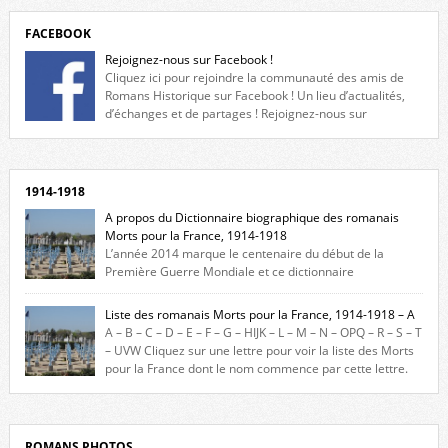
FACEBOOK
Rejoignez-nous sur Facebook !
Cliquez ici pour rejoindre la communauté des amis de
Romans Historique sur Facebook ! Un lieu d’actualités,
d’échanges et de partages ! Rejoignez-nous sur
Facebook, cliquez ici !
1914-1918
A propos du Dictionnaire biographique des romanais
Morts pour la France, 1914-1918
L’année 2014 marque le centenaire du début de la
Première Guerre Mondiale et ce dictionnaire
biographique veut rendre hommage aux romanais Morts pour la
France durant ce conflit. La base de cette recherche historique est
Liste des romanais Morts pour la France, 1914-1918 – A
constituée des noms gravés sur les plaques commémoratives de
A – B – C – D – E – F – G – HIJK – L – M – N – OPQ – R – S – T
l’Hôtel de Ville, du lycée du Dauphiné et du lycée Triboulet, […]
– UVW Cliquez sur une lettre pour voir la liste des Morts
pour la France dont le nom commence par cette lettre.
Liste des romanais […]
ROMANS PHOTOS