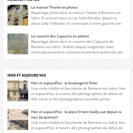
La maison Thomé en photos
Reportage photo dans la maison Thomé à Romans-sur-
Isère. En entrant dans la rue Saint-Nicolas, depuis la
place Lally-Tollendal, on remarque à notre gauche une
maison construite au XVIè siècle. Les deux façades sont ornées de
fenêtres jumelles à meneaux. Entre ces deux étages, on peut voir une
Le couvent des Capucins en photos
niche qui contient une statue de la Vierge. […]
Reportage photo dans le couvent des Capucins de
Romans-sur-Isère. Oubliés depuis longtemps mais
miraculeusement et consciencieusement préservés par
les propriétaires des lieux, des vestiges du couvent des Capucins de
Romans-sur-Isère s’offrent à nouveau à notre vue. Cliquez ici pour lire
l’histoire de la redécouverte de vestiges du couvent des Capucins ! Petit
retour sur l’histoire […]
HIER ET AUJOURD'HUI
Hier et aujourd’hui : la boulangerie Pinet
Une visite inédite et fascinante de Romans-sur-Isère, hier
et aujourd’hui, à travers des photographies du début du
XXè siècle et des photographies actuelles prises
exactement dans le même cadre ! A l’angle de la place Jean Jaurès et de
l’avenue Victor Hugo (à côté d’Intermarché), à Romans. La boulangerie
Hier et aujourd’hui : la place Ernest Gailly vue depuis la
Jules Pinet est inscrite dans le […]
tour Jacquemart
Une visite inédite et fascinante de Romans-sur-Isère, hier
et aujourd’hui, à travers des photographies du début du