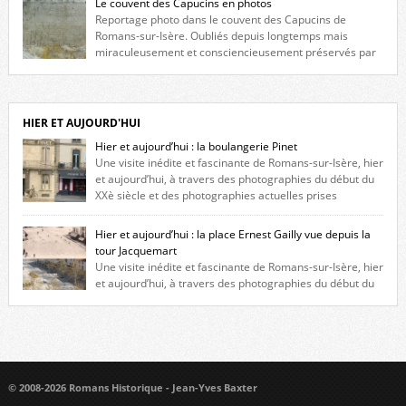
Le couvent des Capucins en photos
niche qui contient une statue de la Vierge. […]
Reportage photo dans le couvent des Capucins de
Romans-sur-Isère. Oubliés depuis longtemps mais
miraculeusement et consciencieusement préservés par
les propriétaires des lieux, des vestiges du couvent des Capucins de
Romans-sur-Isère s’offrent à nouveau à notre vue. Cliquez ici pour lire
l’histoire de la redécouverte de vestiges du couvent des Capucins ! Petit
retour sur l’histoire […]
HIER ET AUJOURD'HUI
Hier et aujourd’hui : la boulangerie Pinet
Une visite inédite et fascinante de Romans-sur-Isère, hier
et aujourd’hui, à travers des photographies du début du
XXè siècle et des photographies actuelles prises
exactement dans le même cadre ! A l’angle de la place Jean Jaurès et de
l’avenue Victor Hugo (à côté d’Intermarché), à Romans. La boulangerie
Hier et aujourd’hui : la place Ernest Gailly vue depuis la
Jules Pinet est inscrite dans le […]
tour Jacquemart
Une visite inédite et fascinante de Romans-sur-Isère, hier
et aujourd’hui, à travers des photographies du début du
XXè siècle et des photographies actuelles prises exactement dans le
même cadre ! Ma photo date de 2009 donc ça a un peu changé depuis.
Cliquez sur l’image pour l’agrandir
© 2008-2026 Romans Historique - Jean-Yves Baxter