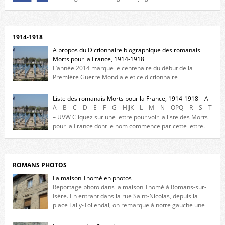
Facebook, cliquez ici !
1914-1918
A propos du Dictionnaire biographique des romanais
Morts pour la France, 1914-1918
L’année 2014 marque le centenaire du début de la
Première Guerre Mondiale et ce dictionnaire
biographique veut rendre hommage aux romanais Morts pour la
France durant ce conflit. La base de cette recherche historique est
Liste des romanais Morts pour la France, 1914-1918 – A
constituée des noms gravés sur les plaques commémoratives de
A – B – C – D – E – F – G – HIJK – L – M – N – OPQ – R – S – T
l’Hôtel de Ville, du lycée du Dauphiné et du lycée Triboulet, […]
– UVW Cliquez sur une lettre pour voir la liste des Morts
pour la France dont le nom commence par cette lettre.
Liste des romanais […]
ROMANS PHOTOS
La maison Thomé en photos
Reportage photo dans la maison Thomé à Romans-sur-
Isère. En entrant dans la rue Saint-Nicolas, depuis la
place Lally-Tollendal, on remarque à notre gauche une
maison construite au XVIè siècle. Les deux façades sont ornées de
fenêtres jumelles à meneaux. Entre ces deux étages, on peut voir une