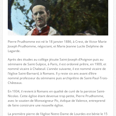
Pierre Prudhomme est né le 18 janvier 1886, à Crest, de Victor Marie
Joseph Prudhomme, négociant, et Marie Jeanne Lucile Delphine de
Lagarde.
Après des études au collège jésuite Saint-Joseph d’Avignon puis au
séminaire de Saint-Sulpice, à Paris, il est ordonné prêtre, en 1909, et
nommé vicaire à Chabeuil. L’année suivante, il est nommé vicaire de
l’église Saint-Barnard, à Romans. Il y reste six ans avant d’être
nommé professeur du séminaire puis archiprêtre de Saint-Paul-Trois-
Châteaux.
En 1934, il revient à Romans en qualité de curé de la paroisse Saint-
Nicolas. Cette église étant devenue trop petite, Pierre Prudhomme,
avec le soutien de Monseigneur Pic, évêque de Valence, entreprend
de faire construire une nouvelle église.
La première pierre de l’église Notre-Dame de Lourdes est bénie le 15