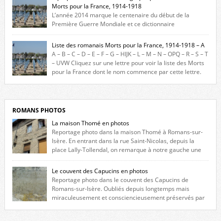
Morts pour la France, 1914-1918
L’année 2014 marque le centenaire du début de la
Première Guerre Mondiale et ce dictionnaire
biographique veut rendre hommage aux romanais Morts pour la
France durant ce conflit. La base de cette recherche historique est
Liste des romanais Morts pour la France, 1914-1918 – A
constituée des noms gravés sur les plaques commémoratives de
A – B – C – D – E – F – G – HIJK – L – M – N – OPQ – R – S – T
l’Hôtel de Ville, du lycée du Dauphiné et du lycée Triboulet, […]
– UVW Cliquez sur une lettre pour voir la liste des Morts
pour la France dont le nom commence par cette lettre.
Liste des romanais […]
ROMANS PHOTOS
La maison Thomé en photos
Reportage photo dans la maison Thomé à Romans-sur-
Isère. En entrant dans la rue Saint-Nicolas, depuis la
place Lally-Tollendal, on remarque à notre gauche une
maison construite au XVIè siècle. Les deux façades sont ornées de
fenêtres jumelles à meneaux. Entre ces deux étages, on peut voir une
Le couvent des Capucins en photos
niche qui contient une statue de la Vierge. […]
Reportage photo dans le couvent des Capucins de
Romans-sur-Isère. Oubliés depuis longtemps mais
miraculeusement et consciencieusement préservés par
les propriétaires des lieux, des vestiges du couvent des Capucins de
Romans-sur-Isère s’offrent à nouveau à notre vue. Cliquez ici pour lire