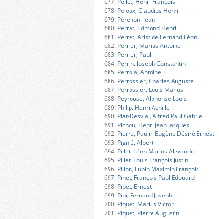
677.
Pellet, Henri François
678.
Peloux, Claudius Henri
679.
Pérenon, Jean
680.
Perrat, Edmond Henri
681.
Perret, Aristide Fernand Léon
682.
Perrier, Marius Antoine
683.
Perrier, Paul
684.
Perrin, Joseph Constantin
685.
Perrola, Antoine
686.
Perrossier, Charles Auguste
687.
Perrossier, Louis Marius
688.
Peyrouse, Alphonse Louis
689.
Philip, Henri Achille
690.
Piat-Desvial, Alfred Paul Gabriel
691.
Pichou, Henri Jean Jacques
692.
Pierre, Paulin Eugène Désiré Ernest
693.
Pignié, Albert
694.
Pillet, Léon Marius Alexandre
695.
Pillet, Louis François Justin
696.
Pillon, Lubin Maximin François
697.
Pinet, François Paul Edouard
698.
Pipet, Ernest
699.
Pipi, Fernand Joseph
700.
Piquet, Marius Victor
701.
Piquet, Pierre Augustin