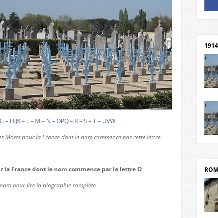
Un li
Rejoi
1914
cent
Mond
rend
Franc
G
–
HIJK
–
L
–
M
–
N
–
OPQ
–
R
–
S
–
T
–
UVW
rech
 des Morts pour la France dont le nom commence par cette lettre.
grav
Cliqu
l’Hôt
Mort
Tribo
par c
r la France dont le nom commence par la lettre O
ROM
 nom pour lire la biographie complète
depui