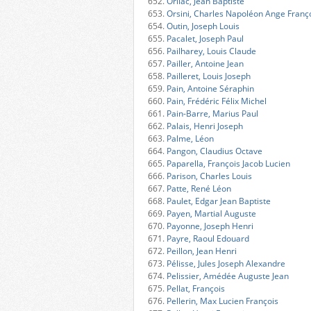
652.
Orliac, Jean Baptiste
653.
Orsini, Charles Napoléon Ange Franç
654.
Outin, Joseph Louis
655.
Pacalet, Joseph Paul
656.
Pailharey, Louis Claude
657.
Pailler, Antoine Jean
658.
Pailleret, Louis Joseph
659.
Pain, Antoine Séraphin
660.
Pain, Frédéric Félix Michel
661.
Pain-Barre, Marius Paul
662.
Palais, Henri Joseph
663.
Palme, Léon
664.
Pangon, Claudius Octave
665.
Paparella, François Jacob Lucien
666.
Parison, Charles Louis
667.
Patte, René Léon
668.
Paulet, Edgar Jean Baptiste
669.
Payen, Martial Auguste
670.
Payonne, Joseph Henri
671.
Payre, Raoul Edouard
672.
Peillon, Jean Henri
673.
Pélisse, Jules Joseph Alexandre
674.
Pelissier, Amédée Auguste Jean
675.
Pellat, François
676.
Pellerin, Max Lucien François