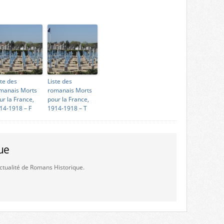
ste des
Liste des
manais Morts
romanais Morts
ur la France,
pour la France,
14-1918 – F
1914-1918 – T
ue
'actualité de Romans Historique.