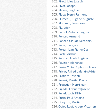
702.
Pirod, Jules Joseph
703.
Pivet, Joseph
704.
Plasse, Eugène
705.
Ploux, Henri Raimond
706.
Plumeau, Eugène Auguste
707.
Plumeau, Louis Paul
708.
Ply, Léon
709.
Pomel, Antoine Eugène
710.
Poncet, Armand
711.
Poncet, Claude Séraphin
712.
Pons, François
713.
Portal, Jean Pierre Clair
714.
Porte, Arthur
715.
Pourrat, Louis Eugène
716.
Pouzier, Alphonse
717.
Pozin, Victor Alphonse Louis
718.
Privat, Alfred Valentin Adrien
719.
Protière, Joseph
720.
Proust, Martial Pierre
721.
Proustier, Henri Jean
722.
Pujade, Edouard Joseph
723.
Pupel, Louis Félix
724.
Puzin, Paul Antoine
725.
Queyron, Martial
726.
Quiot, Louis Albert Victorien