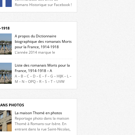
Romans Historique sur Facebook !
eu d’actualités, d’échanges et de partages !
gnez-nous sur Facebook, cliquez ici !
-1918
A propos du Dictionnaire
biographique des romanais Morts
pour la France, 1914-1918
L’année 2014 marque le
enaire du début de la Première Guerre
iale et ce dictionnaire biographique veut
Liste des romanais Morts pour la
re hommage aux romanais Morts pour la
France, 1914-1918 – A
e durant ce conflit. La base de cette
A – B – C – D – E – F – G – HIJK – L –
erche historique est constituée des noms
M – N – OPQ – R – S – T – UVW
és sur les plaques commémoratives de
ez sur une lettre pour voir la liste des
el de Ville, du lycée du Dauphiné et du lycée
s pour la France dont le nom commence
ulet, […]
ette lettre. Liste des romanais […]
ANS PHOTOS
La maison Thomé en photos
Reportage photo dans la maison
Thomé à Romans-sur-Isère. En
entrant dans la rue Saint-Nicolas,
s la place Lally-Tollendal, on remarque à