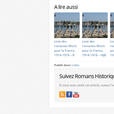
A lire aussi
Liste des
Liste des
Li
romanais Morts
romanais Morts
ro
pour la France,
pour la France,
po
1914-1918 – R
1914-1918 – HIJK
19
Publié dans:
Listes
Suivez Romans Historiq
Si vous avez aimé cet article, suivez l