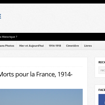
 Historique ?
ans Photos
Hier et Aujourd’hui
1914-1918
Cimetière
Livres
REC
Morts pour la France, 1914-
FAC