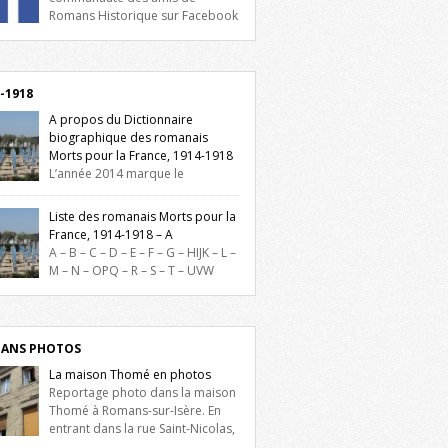
Romans Historique sur Facebook
lieu d’actualités, d’échanges et de partages
oignez-nous sur Facebook, cliquez ici !
-1918
A propos du Dictionnaire
biographique des romanais
Morts pour la France, 1914-1918
L’année 2014 marque le
enaire du début de la Première Guerre
iale et ce dictionnaire biographique veut
Liste des romanais Morts pour la
re hommage aux romanais Morts pour la
France, 1914-1918 – A
e durant ce conflit. La base de cette
A – B – C – D – E – F – G – HIJK – L –
erche historique est constituée des noms
M – N – OPQ – R – S – T – UVW
és sur les plaques commémoratives de
ez sur une lettre pour voir la liste des
el de Ville, du lycée du Dauphiné et du
s pour la France dont le nom commence
 Triboulet, […]
ette lettre. Liste des romanais […]
ANS PHOTOS
La maison Thomé en photos
Reportage photo dans la maison
Thomé à Romans-sur-Isère. En
entrant dans la rue Saint-Nicolas,
is la place Lally-Tollendal, on remarque à