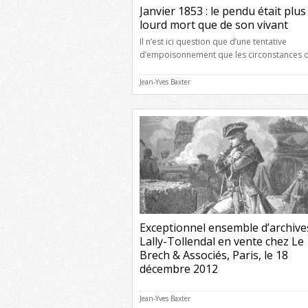
Janvier 1853 : le pendu était plus
lourd mort que de son vivant
Il n’est ici question que d’une tentative
d’empoisonnement que les circonstances 
elle est environnée rendent assez singulière
les faits tels que chacun les raconte : La f
Jean-Yves Baxter
d’un menuisier de Margès, petit village de l
Drôme, dans l’arrondissement de Romans,
menait une vie assez singulière. Sa liaison 
connue avec un homme de […]
Exceptionnel ensemble d’archive
Lally-Tollendal en vente chez Le
Brech & Associés, Paris, le 18
décembre 2012
Le 18 décembre 2012, à 14 heures, la mais
ventes aux enchères parisienne Le Brech &
Jean-Yves Baxter