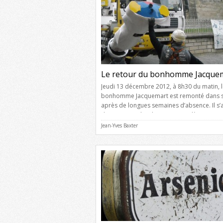
Le retour du bonhomme Jacquem
Jeudi 13 décembre 2012, à 8h30 du matin, 
bonhomme Jacquemart est remonté dans s
après de longues semaines d’absence. Il s’a
d’un nouveau bonhomme complètement ref
neuf car l’ancien était très endommagé apr
Jean-Yves Baxter
ans de bons et loyaux services sous le soleil
pluie et la neige. Ci-dessous, de nombreus
photos […]