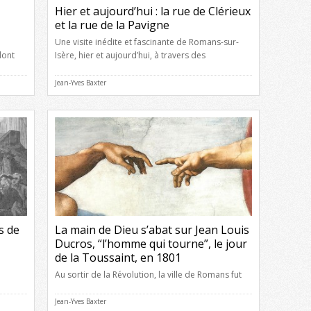
Hier et aujourd’hui : la rue de Clérieux
et la rue de la Pavigne
Une visite inédite et fascinante de Romans-sur-
dont
Isère, hier et aujourd’hui, à travers des
. Voici
photographies du début du XXè siècle et des
emme
photographies actuelles prises exactement dans
Jean-Yves Baxter
a
le même cadre ! Hier et aujourd’hui : la rue de
Clérieux et la rue de la Pavigne Cliquez sur l’image
bien
pour l’agrandir
s de
La main de Dieu s’abat sur Jean Louis
Ducros, “l’homme qui tourne”, le jour
de la Toussaint, en 1801
Au sortir de la Révolution, la ville de Romans fut
témoin de quelques traits de la justice de Dieu
on de
qui ne contribuèrent pas peu à calmer
Jean-Yves Baxter