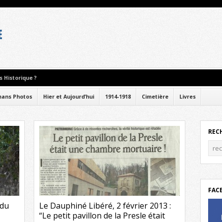
 Historique ?
ans Photos
Hier et Aujourd’hui
1914-1918
Cimetière
Livres
REC
FAC
 du
Le Dauphiné Libéré, 2 février 2013 :
“Le petit pavillon de la Presle était