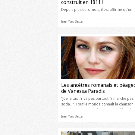
construit en 1811 !
Depuis plusieurs mois, il est affirmé qu’un
bâtiment situé dans l’enclos de l’ancien hôpi
une chapelle du chemin de croix datant du 
Jean-Yves Baxter
siècle. Et ce bâtiment, intégré au projet de
construction de la “Cité de la Musique”, a fa
l’objet d’une longue bataille juridique entr
association et la Ville de Romans-sur-Isère, i
Les ancêtres romanais et péage
de Vanessa Paradis
“Joe le taxi, Y va pas partout, Y marche pas
soda…”. Tout le monde connaît la chanson 
révélé Vanessa Paradis en 1987, à l’âge de 
N° 1 du Top 50 pendant onze semaines et 
Jean-Yves Baxter
international. En 1989, elle reçoit la Victoire
Musique de l’interprète féminine de l’année