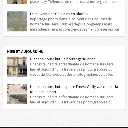
place Lally-Tollendal, on remarque à notre gauche une
maison construite au XVIè siècle. Les deux façades sont ornées de
fenêtres jumelles à meneaux. Entre ces deux étages, on peut voir une
Le couvent des Capucins en photos
niche qui contient une statue de la Vierge. […]
Reportage photo dans le couvent des Capucins de
Romans-sur-Isère. Oubliés depuis longtemps mais
miraculeusement et consciencieusement préservés par
les propriétaires des lieux, des vestiges du couvent des Capucins de
Romans-sur-Isère s’offrent à nouveau à notre vue. Cliquez ici pour lire
l’histoire de la redécouverte de vestiges du couvent des Capucins !
Petit retour sur l’histoire […]
HIER ET AUJOURD'HUI
Hier et aujourd’hui : la boulangerie Pinet
Une visite inédite et fascinante de Romans-sur-Isère,
hier et aujourd’hui, à travers des photographies du
début du XXè siècle et des photographies actuelles
prises exactement dans le même cadre ! A l’angle de la place Jean
Jaurès et de l’avenue Victor Hugo (à côté d’Intermarché), à Romans. La
Hier et aujourd’hui : la place Ernest Gailly vue depuis la
boulangerie Jules Pinet est inscrite dans le […]
tour Jacquemart
Une visite inédite et fascinante de Romans-sur-Isère,
hier et aujourd’hui, à travers des photographies du
début du XXè siècle et des photographies actuelles prises exactement
dans le même cadre ! Ma photo date de 2009 donc ça a un peu
changé depuis. Cliquez sur l’image pour l’agrandir