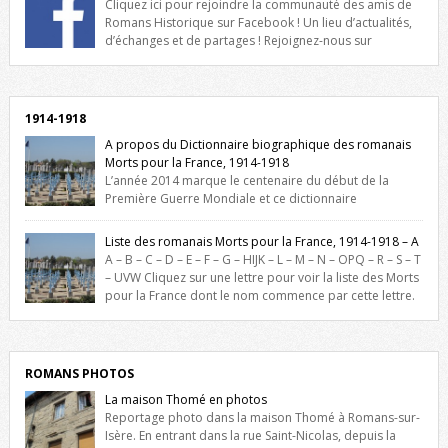
Cliquez ici pour rejoindre la communauté des amis de
Romans Historique sur Facebook ! Un lieu d’actualités,
d’échanges et de partages ! Rejoignez-nous sur
Facebook, cliquez ici !
1914-1918
A propos du Dictionnaire biographique des romanais
Morts pour la France, 1914-1918
L’année 2014 marque le centenaire du début de la
Première Guerre Mondiale et ce dictionnaire
biographique veut rendre hommage aux romanais Morts pour la
France durant ce conflit. La base de cette recherche historique est
Liste des romanais Morts pour la France, 1914-1918 – A
constituée des noms gravés sur les plaques commémoratives de
A – B – C – D – E – F – G – HIJK – L – M – N – OPQ – R – S – T
l’Hôtel de Ville, du lycée du Dauphiné et du lycée Triboulet, […]
– UVW Cliquez sur une lettre pour voir la liste des Morts
pour la France dont le nom commence par cette lettre.
Liste des romanais […]
ROMANS PHOTOS
La maison Thomé en photos
Reportage photo dans la maison Thomé à Romans-sur-
Isère. En entrant dans la rue Saint-Nicolas, depuis la