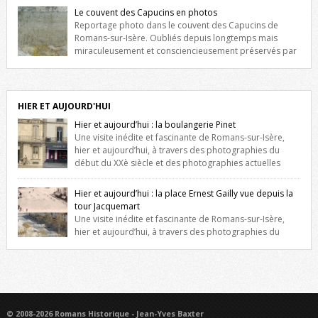
fenêtres jumelles à meneaux. Entre ces deux étages, on peut voir une
Le couvent des Capucins en photos
niche qui contient une statue de la Vierge. […]
Reportage photo dans le couvent des Capucins de
Romans-sur-Isère. Oubliés depuis longtemps mais
miraculeusement et consciencieusement préservés par
les propriétaires des lieux, des vestiges du couvent des Capucins de
Romans-sur-Isère s’offrent à nouveau à notre vue. Cliquez ici pour lire
l’histoire de la redécouverte de vestiges du couvent des Capucins !
Petit retour sur l’histoire […]
HIER ET AUJOURD'HUI
Hier et aujourd’hui : la boulangerie Pinet
Une visite inédite et fascinante de Romans-sur-Isère,
hier et aujourd’hui, à travers des photographies du
début du XXè siècle et des photographies actuelles
prises exactement dans le même cadre ! A l’angle de la place Jean
Jaurès et de l’avenue Victor Hugo (à côté d’Intermarché), à Romans. La
Hier et aujourd’hui : la place Ernest Gailly vue depuis la
boulangerie Jules Pinet est inscrite dans le […]
tour Jacquemart
Une visite inédite et fascinante de Romans-sur-Isère,
hier et aujourd’hui, à travers des photographies du
début du XXè siècle et des photographies actuelles prises exactement
dans le même cadre ! Ma photo date de 2009 donc ça a un peu
changé depuis. Cliquez sur l’image pour l’agrandir
© 2008-2026 Romans Historique - Jean-Yves Baxter