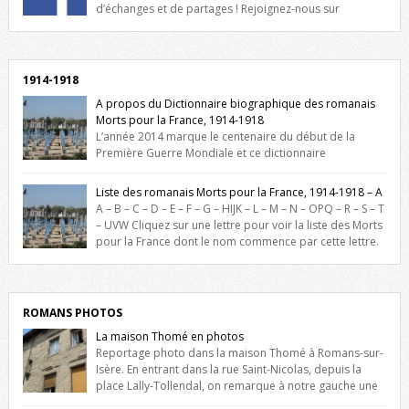
d’échanges et de partages ! Rejoignez-nous sur
Facebook, cliquez ici !
1914-1918
A propos du Dictionnaire biographique des romanais
Morts pour la France, 1914-1918
L’année 2014 marque le centenaire du début de la
Première Guerre Mondiale et ce dictionnaire
biographique veut rendre hommage aux romanais Morts pour la
France durant ce conflit. La base de cette recherche historique est
Liste des romanais Morts pour la France, 1914-1918 – A
constituée des noms gravés sur les plaques commémoratives de
A – B – C – D – E – F – G – HIJK – L – M – N – OPQ – R – S – T
l’Hôtel de Ville, du lycée du Dauphiné et du lycée Triboulet, […]
– UVW Cliquez sur une lettre pour voir la liste des Morts
pour la France dont le nom commence par cette lettre.
Liste des romanais […]
ROMANS PHOTOS
La maison Thomé en photos
Reportage photo dans la maison Thomé à Romans-sur-
Isère. En entrant dans la rue Saint-Nicolas, depuis la
place Lally-Tollendal, on remarque à notre gauche une
maison construite au XVIè siècle. Les deux façades sont ornées de