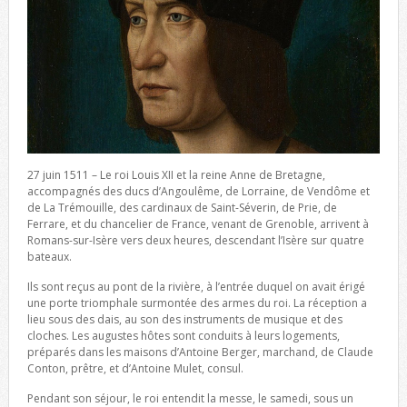
27 juin 1511 – Le roi Louis XII et la reine Anne de Bretagne,
accompagnés des ducs d’Angoulême, de Lorraine, de Vendôme et
de La Trémouille, des cardinaux de Saint-Séverin, de Prie, de
Ferrare, et du chancelier de France, venant de Grenoble, arrivent à
Romans-sur-Isère vers deux heures, descendant l’Isère sur quatre
bateaux.
Ils sont reçus au pont de la rivière, à l’entrée duquel on avait érigé
une porte triomphale surmontée des armes du roi. La réception a
lieu sous des dais, au son des instruments de musique et des
cloches. Les augustes hôtes sont conduits à leurs logements,
préparés dans les maisons d’Antoine Berger, marchand, de Claude
Conton, prêtre, et d’Antoine Mulet, consul.
Pendant son séjour, le roi entendit la messe, le samedi, sous un