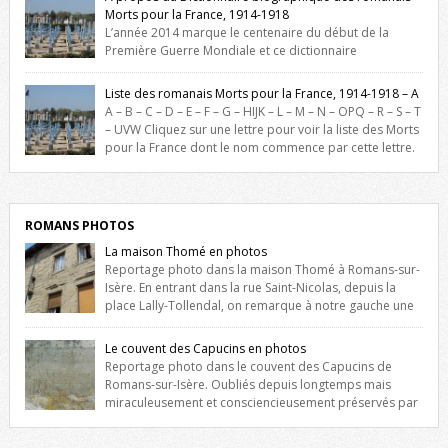
Morts pour la France, 1914-1918
L’année 2014 marque le centenaire du début de la
Première Guerre Mondiale et ce dictionnaire
biographique veut rendre hommage aux romanais Morts pour la
France durant ce conflit. La base de cette recherche historique est
Liste des romanais Morts pour la France, 1914-1918 – A
constituée des noms gravés sur les plaques commémoratives de
A – B – C – D – E – F – G – HIJK – L – M – N – OPQ – R – S – T
l’Hôtel de Ville, du lycée du Dauphiné et du lycée Triboulet, […]
– UVW Cliquez sur une lettre pour voir la liste des Morts
pour la France dont le nom commence par cette lettre.
Liste des romanais […]
ROMANS PHOTOS
La maison Thomé en photos
Reportage photo dans la maison Thomé à Romans-sur-
Isère. En entrant dans la rue Saint-Nicolas, depuis la
place Lally-Tollendal, on remarque à notre gauche une
maison construite au XVIè siècle. Les deux façades sont ornées de
fenêtres jumelles à meneaux. Entre ces deux étages, on peut voir une
Le couvent des Capucins en photos
niche qui contient une statue de la Vierge. […]
Reportage photo dans le couvent des Capucins de
Romans-sur-Isère. Oubliés depuis longtemps mais
miraculeusement et consciencieusement préservés par
les propriétaires des lieux, des vestiges du couvent des Capucins de
Romans-sur-Isère s’offrent à nouveau à notre vue. Cliquez ici pour lire