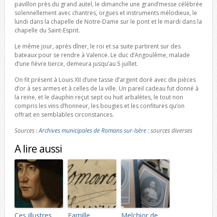
pavillon près du grand autel, le dimanche une grand’messe célébrée
solennellement avec chantres, orgues et instruments mélodieux, le
lundi dans la chapelle de Notre-Dame sur le pont et le mardi dans la
chapelle du Saint-Esprit.
Le même jour, après dîner, le roi et sa suite partirent sur des
bateaux pour se rendre à Valence. Le duc d’Angoulême, malade
d’une fièvre tierce, demeura jusqu’au 5 juillet.
On fit présent à Louis XII d’une tasse d’argent doré avec dix pièces
d’or à ses armes et à celles de la ville. Un pareil cadeau fut donné à
la reine, et le dauphin reçut sept ou huit arbalètes, le tout non
compris les vins d’honneur, les bougies et les confitures qu’on
offrait en semblables circonstances.
Sources :
Archives municipales de Romans-sur-Isère
: sources diverses
A lire aussi
Ces illustres
Famille
Melchior de