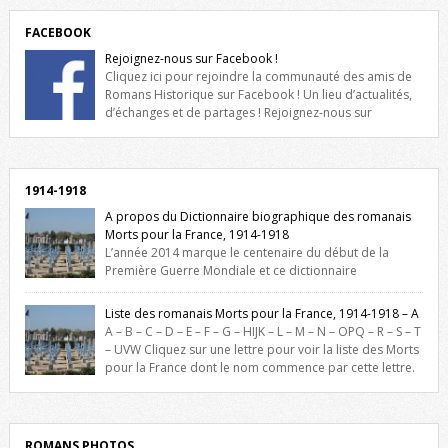
FACEBOOK
Rejoignez-nous sur Facebook !
Cliquez ici pour rejoindre la communauté des amis de
Romans Historique sur Facebook ! Un lieu d’actualités,
d’échanges et de partages ! Rejoignez-nous sur
Facebook, cliquez ici !
1914-1918
A propos du Dictionnaire biographique des romanais
Morts pour la France, 1914-1918
L’année 2014 marque le centenaire du début de la
Première Guerre Mondiale et ce dictionnaire
biographique veut rendre hommage aux romanais Morts pour la
France durant ce conflit. La base de cette recherche historique est
Liste des romanais Morts pour la France, 1914-1918 – A
constituée des noms gravés sur les plaques commémoratives de
A – B – C – D – E – F – G – HIJK – L – M – N – OPQ – R – S – T
l’Hôtel de Ville, du lycée du Dauphiné et du lycée Triboulet, […]
– UVW Cliquez sur une lettre pour voir la liste des Morts
pour la France dont le nom commence par cette lettre.
Liste des romanais […]
ROMANS PHOTOS