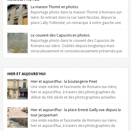
La maison Thomé en photos
Reportage photo dans la maison Thomé à Romans-sur-
Isère. En entrant dans la rue Saint-Nicolas, depuis la
place Lally-Tollendal, on remarque à notre gauche une
maison construite au XVIè siècle. Les deux façades sont ornées de
fenêtres jumelles à meneaux. Entre ces deux étages, on peut voir une
Le couvent des Capucins en photos
niche qui contient une statue de la Vierge. […]
Reportage photo dans le couvent des Capucins de
Romans-sur-Isère. Oubliés depuis longtemps mais
miraculeusement et consciencieusement préservés par
les propriétaires des lieux, des vestiges du couvent des Capucins de
Romans-sur-Isère s’offrent à nouveau à notre vue. Cliquez ici pour lire
l’histoire de la redécouverte de vestiges du couvent des Capucins !
Petit retour sur l’histoire […]
HIER ET AUJOURD'HUI
Hier et aujourd’hui : la boulangerie Pinet
Une visite inédite et fascinante de Romans-sur-Isère,
hier et aujourd’hui, à travers des photographies du
début du XXè siècle et des photographies actuelles
prises exactement dans le même cadre ! A l’angle de la place Jean
Jaurès et de l’avenue Victor Hugo (à côté d’Intermarché), à Romans. La
Hier et aujourd’hui : la place Ernest Gailly vue depuis la
boulangerie Jules Pinet est inscrite dans le […]
tour Jacquemart
Une visite inédite et fascinante de Romans-sur-Isère,
hier et aujourd’hui, à travers des photographies du
début du XXè siècle et des photographies actuelles prises exactement